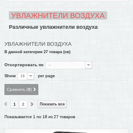
ПОМОЩЬ В ОФОРМЛЕНИИ ЗАКАЗА
УВЛАЖНИТЕЛИ ВОЗДУХА
КОНТАКТЫ И РЕКВИЗИТЫ
Различные увлажнители воздуха
БОНУСНАЯ ПРОГРАММА
+
УВЛАЖНИТЕЛИ ВОЗДУХА
САМОКАТЫ
В данной категории 27 товара (ов)
Отсортировать по
--
Show
per page
18
Сравнить (
0
)
1
2
Показать все
Показывается 1 по 18 из 27 товаров