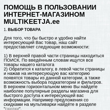
ПОМОЩЬ В ПОЛЬЗОВАНИИ
ПОМОЩЬ В ОФОРМЛЕНИИ ЗАКАЗА
ИНТЕРНЕТ-МАГАЗИНОМ
КОНТАКТЫ И РЕКВИЗИТЫ
MULTIKEETJA.ee
БОНУСНАЯ ПРОГРАММА
1.
ВЫБОР ТОВАРА
+
САМОКАТЫ
Для того, что бы быстро и удобно найти
интересующий Вас товар, наш сайт
предоставляет следующие возможности:
1) В верхней правой части страницы находиться
ПОИСК. По введённым словам ищутся все
товары нашего каталога
2) Обратится к каталогу, в левой части страницы
и нажав на интересующую вас категорию
появятся товары из данной категории, а также
возможность выбора подкатегории и фильтров.
В верхнем горизонтальном меню Вы найдете
наиболее популярные разделы магазина для
быстрого доступа к интересующей вас
информации. Например предложения со
скидками на мультиварки найдёте в разделе
"
скидки
".