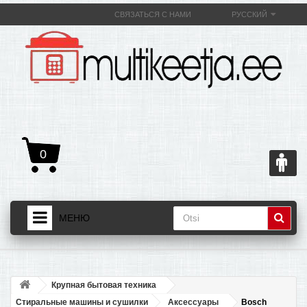
СВЯЗАТЬСЯ С НАМИ
РУССКИЙ
0
МЕНЮ
ДОМАШНЯЯ СТРАНИЦА
+
ТОВАРЫ
Крупная бытовая техника
+
О МУЛЬТИВАРКЕ И ЕЕ ПОЛЕЗНОСТИ
Стиральные машины и сушилки
Аксессуары
Bosch