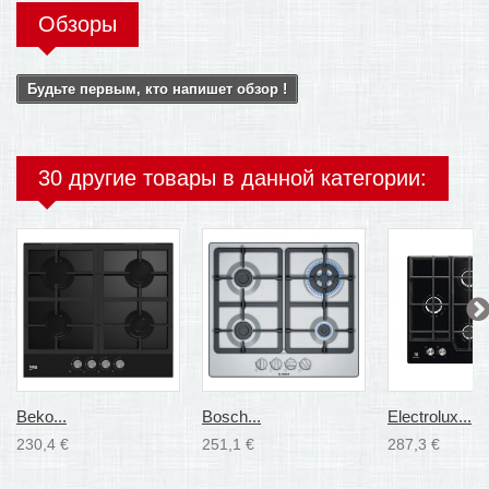
Обзоры
Будьте первым, кто напишет обзор !
30 другие товары в данной категории:
Beko...
Bosch...
Electrolux...
230,4 €
251,1 €
287,3 €