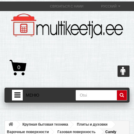
СВЯЗАТЬСЯ С НАМИ
РУССКИЙ
0
МЕНЮ
ДОМАШНЯЯ СТРАНИЦА
+
ТОВАРЫ
Крупная бытовая техника
Плиты и духовки
+
О МУЛЬТИВАРКЕ И ЕЕ ПОЛЕЗНОСТИ
Варочные поверхности
Газовая поверхность
Candy