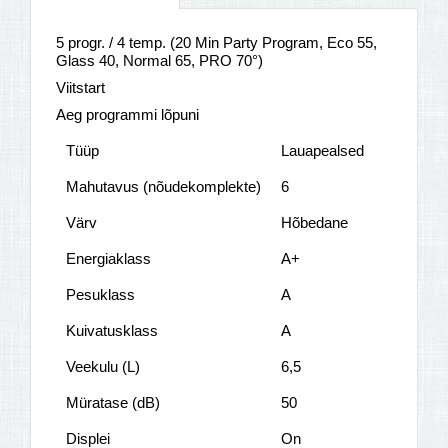
5 progr. / 4 temp. (20 Min Party Program, Eco 55,
Glass 40, Normal 65, PRO 70°)
Viitstart
Aeg programmi lõpuni
Tüüp
Lauapealsed
Mahutavus (nõudekomplekte)
6
Värv
Hõbedane
Energiaklass
A+
Pesuklass
A
Kuivatusklass
A
Veekulu (L)
6,5
Müratase (dB)
50
Displei
On