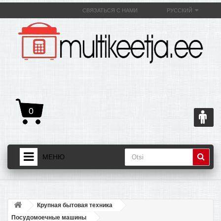
СВЯЗАТЬСЯ С НАМИ
РУССКИЙ
0
МЕНЮ
ДОМАШНЯЯ СТРАНИЦА
+
ТОВАРЫ
Крупная бытовая техника
+
О МУЛЬТИВАРКЕ И ЕЕ ПОЛЕЗНОСТИ
Посудомоечные машины