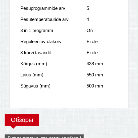
Pesuprogrammide arv
5
Pesutemperatuuride arv
4
3 in 1 programm
On
Reguleeritav ülakorv
Ei ole
3 korvi tasandit
Ei ole
Kõrgus (mm)
438 mm
Laius (mm)
550 mm
Sügavus (mm)
500 mm
Обзоры