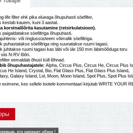
 Товаре
g-life filter ehk pika elueaga õhupuhasti söefilter,
s kestab kauem, kuni 3 aastat.
ma korstnalõõrita kasutamine (retsirkulatsioon).
s paigaldatakse söefiltriga õhupuhasti.
juhtimis- või ringlussüsteem võimalik söefiltriga.
 puhastatakse söefiltriga ning suunatakse ruumi tagasi.
k juhitakse ruumi tagasi kas läbi või üle 150 mm läbimõõduga toru
 siis N-RV lõõri.
filter eemaldab õhust küll lõhnad.
bib õhupuhastajatele:
Alpha, Circus Plus, Circus He, Circus Plus Is
cus He Island, Crystal, Bio, Flat Glass Plus, Flat Glass Plus Island,
axy, Galaxy Island, Lol, Moon, Moon Island, Spot Plus, Spot Plus Is
e esimene, kes sellele tootele kommentaari kirjutab WRITE YOUR 
оры
первым, кто напишет обзор !