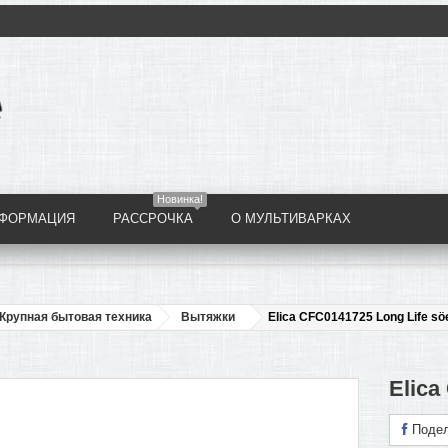
Новинка!
НФОРМАЦИЯ
РАССРОЧКА
О МУЛЬТИВАРКАХ
Крупная бытовая техника
Вытяжки
Elica CFC0141725 Long Life söe
Elica
Подел