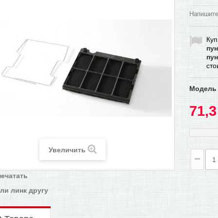
Напишите
Куп
пун
пун
ст
Модель
71,3
Увеличить
печатать
ли линк другу