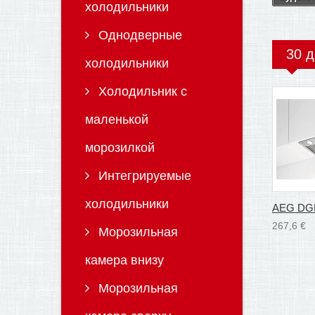
холодильники
Однодверные
30 д
холодильники
Холодильник с
маленькой
морозилкой
Интегрируемые
холодильники
AEG DG
267,6 €
Морозильная
камера внизу
Морозильная