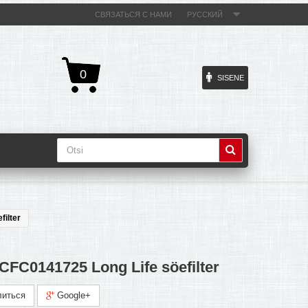
СВЯЗАТЬСЯ С НАМИ
РУССКИЙ
0
SISENE
filter
 CFC0141725 Long Life söefilter
иться
Google+