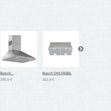
Bosch...
Bosch DHL555BL
AEG TYPE 15
295,5 €
302,8 €
41,3 €