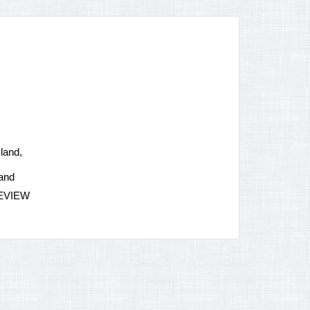
land,
land
REVIEW