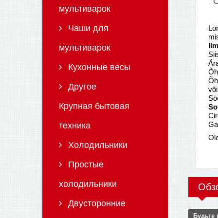
О
мультиварок
Чаши для
Lon
mi
Il
мультиварок
Sii
Ära
Кухонные весы
Õhk
Õh
Другое
või
Söe
Крупная бытовая
So
Cir
Gal
техника
Ol
Холодильники
Простые
холодильники
Обз
Двусторонние
Будьте 