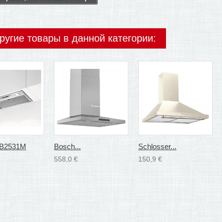
ругие товары в данной категории:
B2531M
Bosch...
Schlosser...
558,0 €
150,9 €