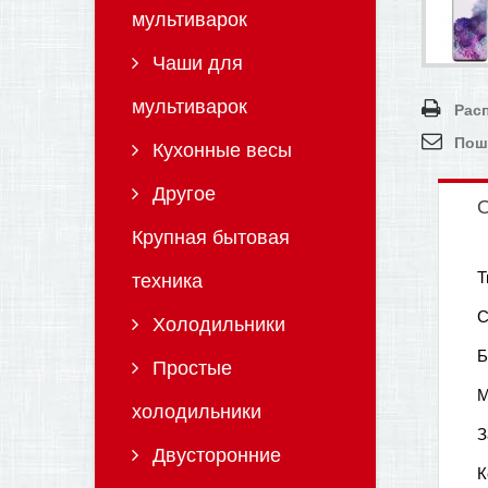
мультиварок
Чаши для
мультиварок
Рас
Пош
Кухонные весы
Другое
О
Крупная бытовая
Т
техника
С
Холодильники
Б
Простые
М
холодильники
З
Двусторонние
К