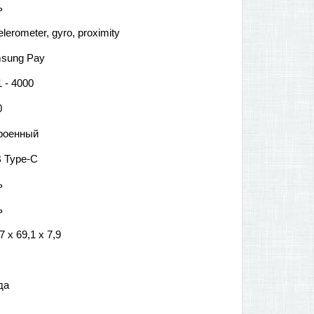
ь
lerometer, gyro, proximity
sung Pay
 - 4000
0
роенный
 Type-C
ь
ь
7 x 69,1 x 7,9
да