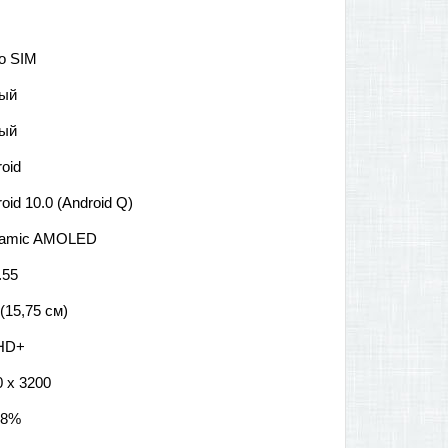
o SIM
ый
ый
oid
oid 10.0 (Android Q)
amic AMOLED
.55
 (15,75 см)
lHD+
0 x 3200
.8%