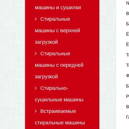
машины и сушилки
В
Стиральные
Б
машины с верхней
Ё
загрузкой
Ё
Стиральные
Т
машины с передней
Т
Ф
загрузкой
Б
Стирально-
Р
сушильные машины
В
Встраиваемые
Г
стиральные машины