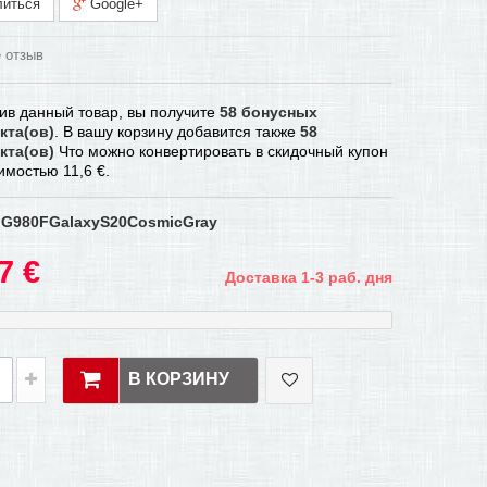
иться
Google+
 отзыв
ив данный товар, вы получите
58
бонусных
кта(ов)
. В вашу корзину добавится также
58
кта(ов)
Что можно конвертировать в скидочный купон
оимостью
11,6 €
.
G980FGalaxyS20CosmicGray
7 €
Доставка 1-3 раб. дня
В КОРЗИНУ