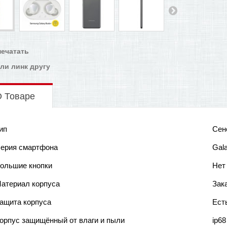
печатать
ли линк другу
 Товаре
ип
Сен
ерия смартфона
Gal
ольшие кнопки
Нет
атериал корпуса
Зак
ащита корпуса
Ест
орпус защищённый от влаги и пыли
ip68