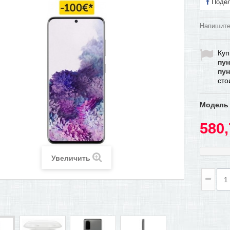
Подел
Напишите
Куп
пун
пун
ст
Модель
580,
Увеличить