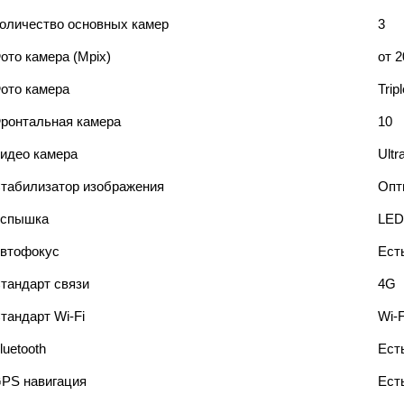
оличество основных камер
3
ото камера (Mpix)
от 2
ото камера
Trip
ронтальная камера
10
идео камера
Ult
табилизатор изображения
Опт
спышка
LED
втофокус
Ест
тандарт связи
4G
тандарт Wi-Fi
Wi-F
luetooth
Ест
PS навигация
Ест