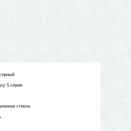
сорный
axy S серия
аленное стекло
ь