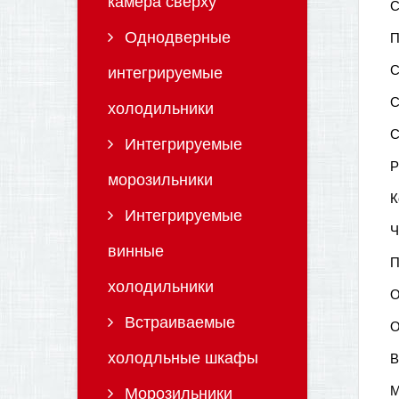
камера сверху
С
Однодверные
П
С
интегрируемые
С
холодильники
С
Интегрируемые
Р
морозильники
К
Интегрируемые
Ч
винные
П
холодильники
О
Встраиваемые
О
холодльные шкафы
В
М
Морозильники