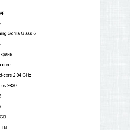
ppi
ь
ing Gorilla Glass 6
ь
экране
 core
d-core 2,84 GHz
nos 9830
B
B
 GB
1 TB