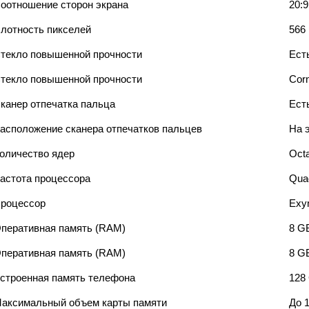
оотношение сторон экрана
20:9
лотность пикселей
566 
текло повышенной прочности
Ест
текло повышенной прочности
Corn
канер отпечатка пальца
Ест
асположение сканера отпечатков пальцев
На 
оличество ядер
Octa
астота процессора
Qua
роцессор
Exy
перативная память (RAM)
8 G
перативная память (RAM)
8 G
строенная память телефона
128
аксимальный объем карты памяти
До 