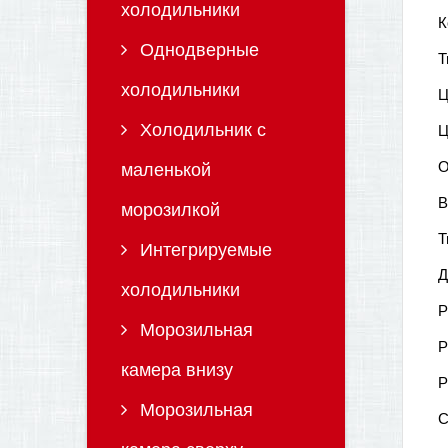
холодильники
К
Однодверные
Т
холодильники
Ц
Холодильник с
Ц
О
маленькой
В
морозилкой
Т
Интегрируемые
Д
холодильники
Р
Морозильная
Р
камера внизу
Р
Морозильная
С