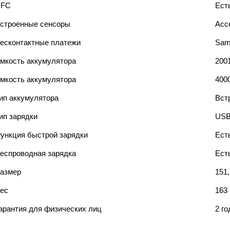
NFC
Ест
строенные сенсоры
Acce
есконтактные платежи
Sam
мкость аккумулятора
2001
мкость аккумулятора
400
ип аккумулятора
Вст
ип зарядки
USB
ункция быстрой зарядки
Ест
еспроводная зарядка
Ест
азмер
151,
ес
163
арантия для физических лиц
2 го