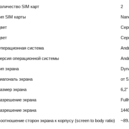
оличество SIM карт
2
ип SIM карты
Nan
вет
Сер
вет
Сер
перационная система
Andr
ерсия операционной системы
Andr
ип экрана
Dyn
иагональ экрана
от 5
азмер экрана
6,2"
азрешение экранa
Ful
азрешение экранa
144
оотношение сторон экрана к корпусу (screen to body ratio)
~89