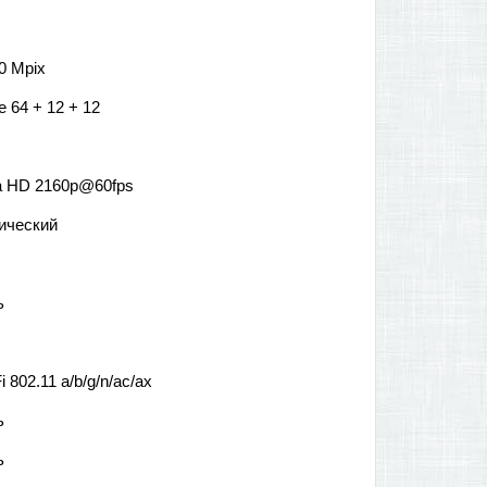
0 Mpix
le 64 + 12 + 12
ra HD 2160p@60fps
ический
ь
i 802.11 a/b/g/n/ac/ax
ь
ь