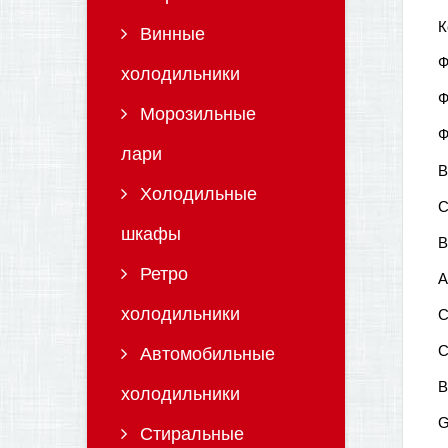
К
Винные
Ф
холодильники
Ф
Морозильные
Ф
лари
В
Холодильные
С
шкафы
В
Ретро
А
холодильники
С
С
Автомобильные
B
холодильники
G
Стиральные