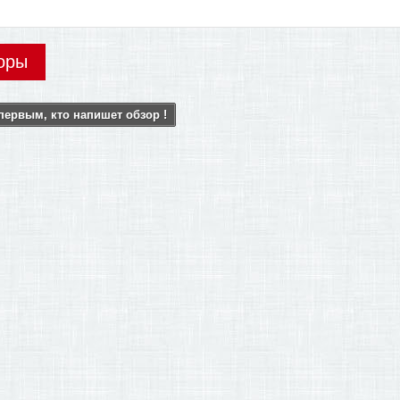
оры
первым, кто напишет обзор !