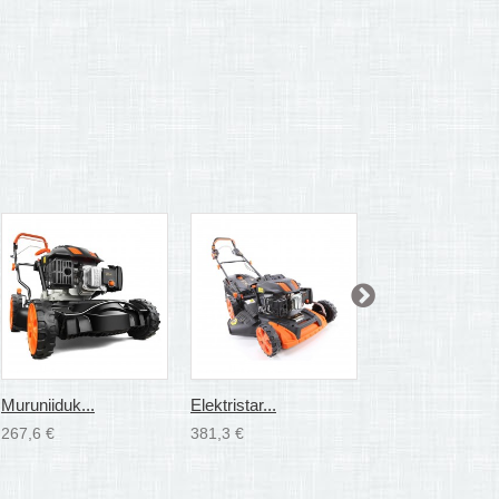
Muruniiduk...
Elektristar...
Muruniiduk...
267,6 €
381,3 €
412,3 €