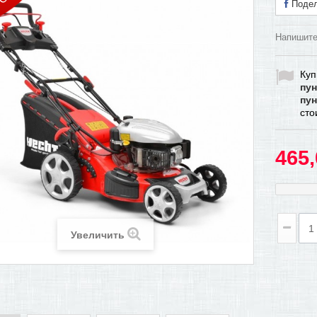
Подел
Напишите
Куп
пун
пун
ст
465,
Увеличить