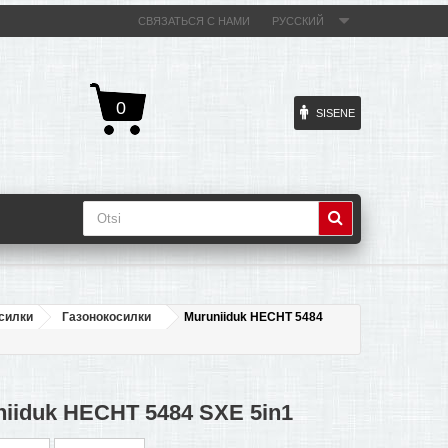
СВЯЗАТЬСЯ С НАМИ
РУССКИЙ
0
SISENE
силки
Газонокосилки
Muruniiduk HECHT 5484
iiduk HECHT 5484 SXE 5in1