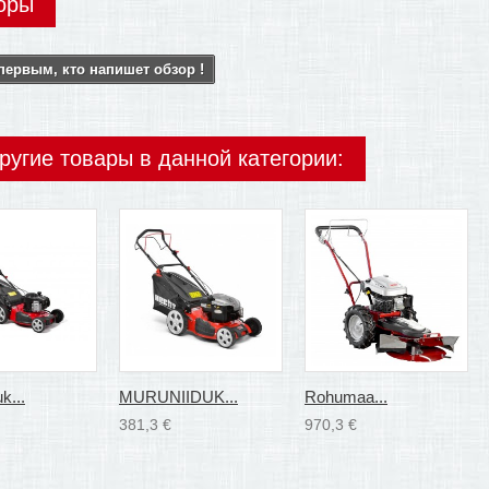
оры
первым, кто напишет обзор !
ругие товары в данной категории:
k...
MURUNIIDUK...
Rohumaa...
381,3 €
970,3 €