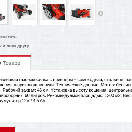
печатать
ли линк другу
 Товаре
нзиновая газонокосилка с приводом – самоходная, стальное ша
шения, шарикоподшипники. Tехнические данные: Mотор: бензин
с. Рабочий захват: 46 см. Yстановка высоту кошения: центральная,
авосборник: 60 литров. Pекомендуемой площадью: 1200 м2. Вес: 
кумулятор 12V / 4,5 Ah.