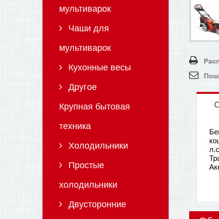
мультиварок
Чаши для
мультиварок
Рас
Кухонные весы
Пош
Другое
О
Крупная бытовая
техника
Бе
ко
Холодильники
л.
Тр
Простые
Ак
холодильники
Двусторонние