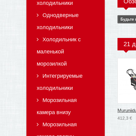
Обз
холодильники
Однодверные
Будьте 
холодильники
Холодильник с
21 д
маленькой
морозилкой
Интегрируемые
холодильники
Морозильная
Muruniidu
камера внизу
412,3 €
Морозильная