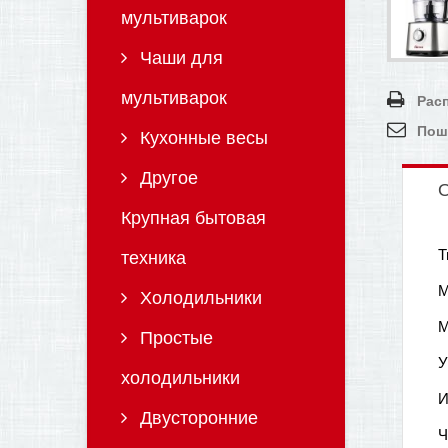
мультиварок
Чаши для
мультиварок
Рас
Пош
Кухонные весы
Другое
О
Крупная бытовая
Т
техника
М
Холодильники
М
Простые
У
холодильники
И
Двусторонние
Ч