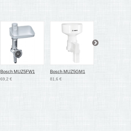
Bosch MUZ5FW1
Bosch MUZ5GM1
Bosch MUZ5M
69,2 €
81,6 €
93,0 €