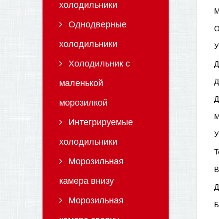
холодильники
М
Однодверные
О
холодильники
У
Холодильник с
Д
Д
маленькой
Д
морозилкой
М
Интегрируемые
У
холодильники
Т
Морозильная
В
камера внизу
Д
Морозильная
Б