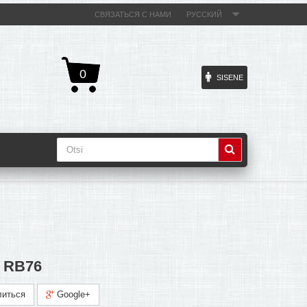
СВЯЗАТЬСЯ С НАМИ
РУССКИЙ
0
SISENE
i RB76
иться
Google+