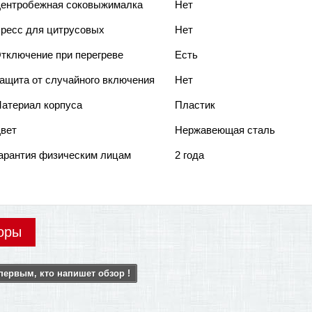
ентробежная соковыжималка
Нет
ресс для цитрусовых
Нет
тключение при перегреве
Есть
ащита от случайного включения
Нет
атериал корпуса
Пластик
вет
Нержавеющая сталь
арантия физическим лицам
2 года
оры
первым, кто напишет обзор !