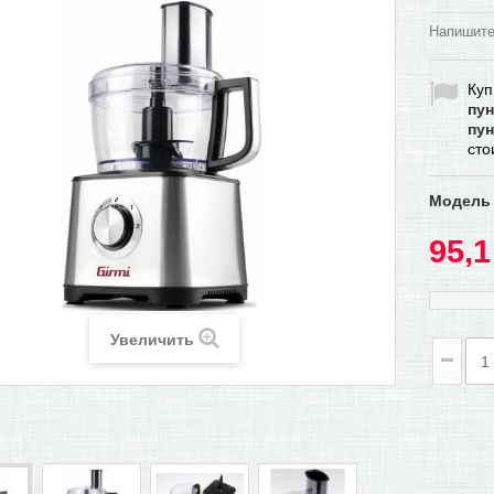
Напишите
Куп
пун
пун
ст
Модель
95,1
Увеличить