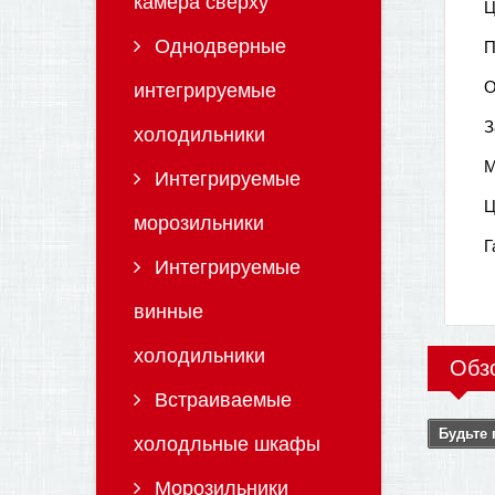
камера сверху
Ц
Однодверные
П
О
интегрируемые
З
холодильники
М
Интегрируемые
Ц
морозильники
Г
Интегрируемые
винные
холодильники
Обз
Встраиваемые
Будьте 
холодльные шкафы
Морозильники