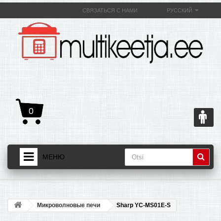
СВЯЗАТЬСЯ С НАМИ
РУССКИЙ
0
МЕНЮ
ДОМАШНЯЯ СТРАНИЦА
+
ТОВАРЫ
Микроволновые печи
Sharp YC-MS01E-S
+
О МУЛЬТИВАРКЕ И ЕЕ ПОЛЕЗНОСТИ