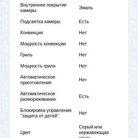
Внутреннее покрытие
Эмаль
камеры
Подсветка камеры
Есть
Конвекция
Нет
Мощность конвекции
Нет
Гриль
Нет
Мощность гриля
Нет
Автоматическое
Нет
приготовление
Автоматическое
Есть
размораживание
Блокировка управления
Нет
''защита от детей''
Cерый или
Цвет
нержавеющая
сталь