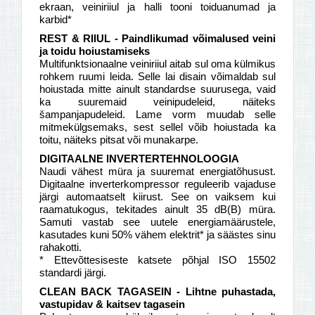
ekraan, veiniriiul ja halli tooni toiduanumad ja
karbid*
REST & RIIUL - Paindlikumad võimalused veini
ja toidu hoiustamiseks
Multifunktsionaalne veiniriiul aitab sul oma külmikus
rohkem ruumi leida. Selle lai disain võimaldab sul
hoiustada mitte ainult standardse suurusega, vaid
ka suuremaid veinipudeleid, näiteks
šampanjapudeleid. Lame vorm muudab selle
mitmekülgsemaks, sest sellel võib hoiustada ka
toitu, näiteks pitsat või munakarpe.
DIGITAALNE INVERTERTEHNOLOOGIA
Naudi vähest müra ja suuremat energiatõhusust.
Digitaalne inverterkompressor reguleerib vajaduse
järgi automaatselt kiirust. See on vaiksem kui
raamatukogus, tekitades ainult 35 dB(B) müra.
Samuti vastab see uutele energiamäärustele,
kasutades kuni 50% vähem elektrit* ja säästes sinu
rahakotti.
* Ettevõttesiseste katsete põhjal ISO 15502
standardi järgi.
CLEAN BACK TAGASEIN - Lihtne puhastada,
vastupidav & kaitsev tagasein