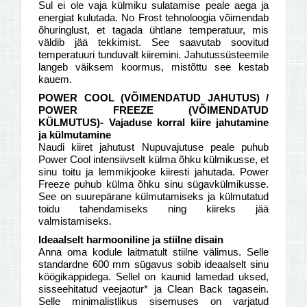
Sul ei ole vaja külmiku sulatamise peale aega ja
energiat kulutada. No Frost tehnoloogia võimendab
õhuringlust, et tagada ühtlane temperatuur, mis
väldib jää tekkimist. See saavutab soovitud
temperatuuri tunduvalt kiiremini. Jahutussüsteemile
langeb väiksem koormus, mistõttu see kestab
kauem.
POWER COOL (VÕIMENDATUD JAHUTUS) /
POWER FREEZE (VÕIMENDATUD
KÜLMUTUS)- Vajaduse korral kiire jahutamine
ja külmutamine
Naudi kiiret jahutust Nupuvajutuse peale puhub
Power Cool intensiivselt külma õhku külmikusse, et
sinu toitu ja lemmikjooke kiiresti jahutada. Power
Freeze puhub külma õhku sinu sügavkülmikusse.
See on suurepärane külmutamiseks ja külmutatud
toidu tahendamiseks ning kiireks jää
valmistamiseks.
Ideaalselt harmooniline ja stiilne disain
Anna oma kodule laitmatult stiilne välimus. Selle
standardne 600 mm sügavus sobib ideaalselt sinu
köögikappidega. Sellel on kaunid lamedad uksed,
sisseehitatud veejaotur* ja Clean Back tagasein.
Selle minimalistlikus sisemuses on varjatud