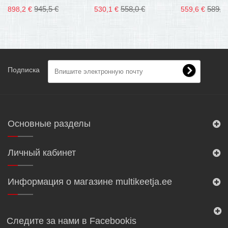
945,5 €
558,0 €
589,0
898,2 €
530,1 €
559,6 €
Подписка
Основные разделы
Личный кабинет
Информация о магазине multikeetja.ee
Следите за нами в Facebookis