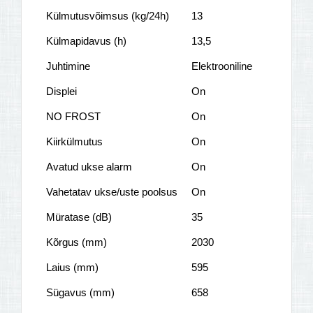
Külmutusvõimsus (kg/24h)
13
Külmapidavus (h)
13,5
Juhtimine
Elektrooniline
Displei
On
NO FROST
On
Kiirkülmutus
On
Avatud ukse alarm
On
Vahetatav ukse/uste poolsus
On
Müratase (dB)
35
Kõrgus (mm)
2030
Laius (mm)
595
Sügavus (mm)
658