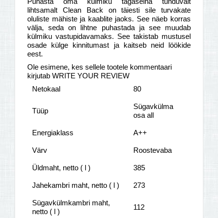
Puhasta oma külmiku tagaseina tunduvalt
lihtsamalt Clean Back on täiesti sile turvakate
oluliste mähiste ja kaablite jaoks. See näeb korras
välja, seda on lihtne puhastada ja see muudab
külmiku vastupidavamaks. See takistab mustusel
osade külge kinnitumast ja kaitseb neid löökide
eest.
Ole esimene, kes sellele tootele kommentaari
kirjutab WRITE YOUR REVIEW
Netokaal
80
Sügavkülma
Tüüp
osa all
Energiaklass
A++
Värv
Roostevaba
Üldmaht, netto ( l )
385
Jahekambri maht, netto ( l )
273
Sügavkülmkambri maht,
112
netto ( l )