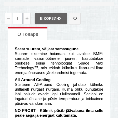
В КОРЗИНУ
О Товаре
Seest suurem, väljast samasugune
Suurem sisemine hoiumaht kui tavalisel BMFil
samade välismõõtmete juures. kasutatakse
õhukese seina tehnoloogiat Space Max
Technology™, mis tekitab külmikus lisaruumi ilma
energiatõhususes järeleandmisi tegemata.
All-Around Cooling
Süsteem All-Around Cooling jahutab külmiku
ühtlaselt nurgast nurgani. Külma õhku puhutakse
läbi paljude avade igal riiulitasandil. Seeläbi on
tagatud ühtlane ja püsiv temperatuur ja toiduained
püsivad värskemana.
NO FROST - Külmik püsib jäävabana ilma selle
peale aega ja energiat kulutamata.