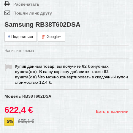
Распечатать
Пошли линк другу
Samsung RB38T602DSA
Поделиться
Google+
Напишите отзыв
Купив данный товар, вы получите
62
бонусных
пункта(ов)
. В вашу корзину добавится также
62
пункта(ов)
Что можно конвертировать в скидочный купон
стоимостью
12,4 €
.
Модель
RB38T602DSA
622,4 €
Есть в наличии
655,1 €
-5%