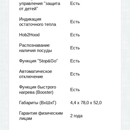
управления ''защита
Есть
от детей''
Индикация
Есть
остаточного тепла
Hob2Hood
Есть
Распознавание
Есть
наличия посуды
Функция "Stop&Go"
Есть
Автоматическое
Есть
отключение
Функция быстрого
Есть
нагрева (Booster)
Габариты (ВхШхГ)
4,4 x 78,0 x 52,0
Гарантия физическим
2 года
лицам