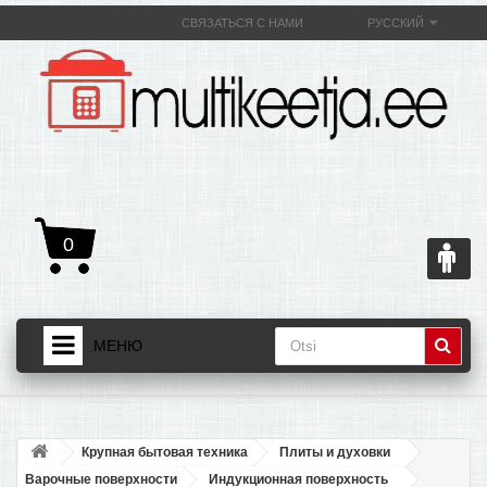
СВЯЗАТЬСЯ С НАМИ
РУССКИЙ
0
МЕНЮ
ДОМАШНЯЯ СТРАНИЦА
+
ТОВАРЫ
Крупная бытовая техника
Плиты и духовки
+
О МУЛЬТИВАРКЕ И ЕЕ ПОЛЕЗНОСТИ
Варочные поверхности
Индукционная поверхность