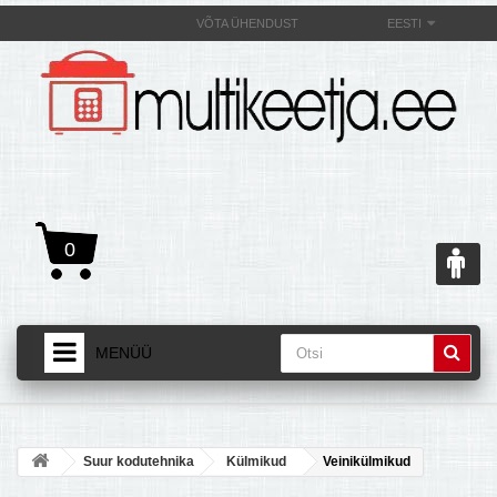
VÕTA ÜHENDUST
EESTI
0
MENÜÜ
AVALEHT
+
TOOTED
Suur kodutehnika
Külmikud
Veinikülmikud
+
MULTIKEETJAST JA SELLE OMADUSEST