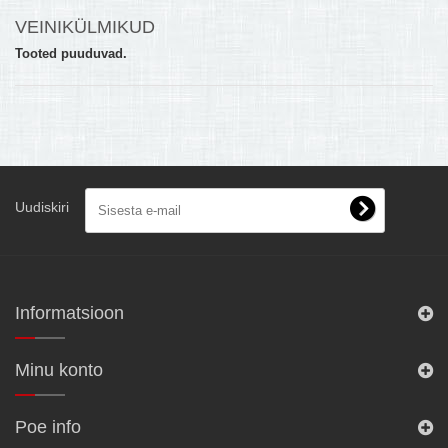
VEINIKÜLMIKUD
MULTIKEETJA.EE OSTUABI
Tooted puuduvad.
KONTAKTID JA REKVISIIDID
BOONUSPROGRAMM
+
TÕUKERATAD
Uudiskiri
Informatsioon
Minu konto
Poe info