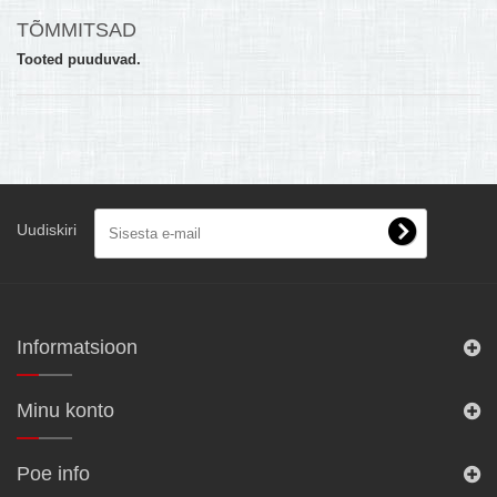
TÕMMITSAD
MULTIKEETJA.EE OSTUABI
Tooted puuduvad.
KONTAKTID JA REKVISIIDID
BOONUSPROGRAMM
+
TÕUKERATAD
Uudiskiri
Informatsioon
Minu konto
Poe info