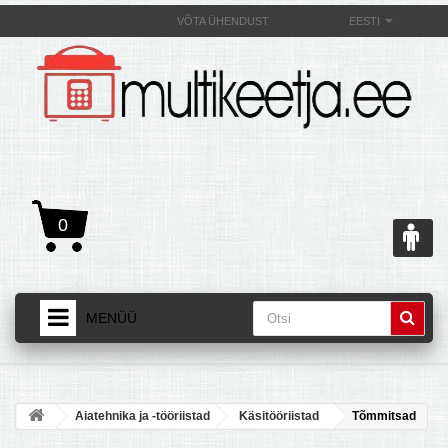
VÕTA ÜHENDUST
EESTI
0
MENÜÜ
AVALEHT
+
TOOTED
Aiatehnika ja -tööriistad
Käsitööriistad
Tõmmitsad
+
MULTIKEETJAST JA SELLE OMADUSEST