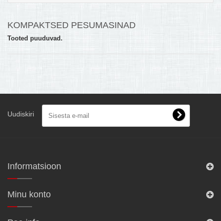
MULTIKEETJA.EE OSTUABI
KOMPAKTSED PESUMASINAD
KONTAKTID JA REKVISIIDID
Tooted puuduvad.
BOONUSPROGRAMM
+
TÕUKERATAD
Uudiskiri
Informatsioon
Minu konto