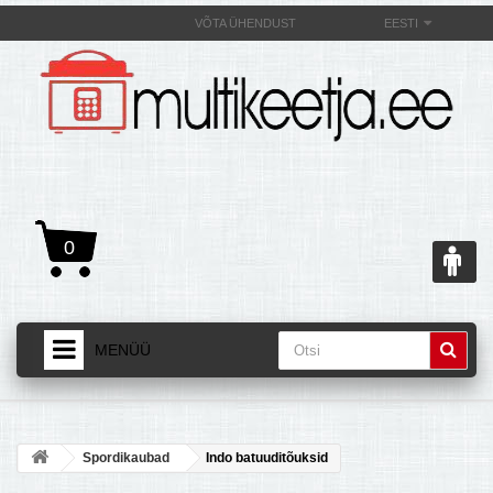
VÕTA ÜHENDUST
EESTI
0
MENÜÜ
AVALEHT
+
TOOTED
Spordikaubad
Indo batuuditõuksid
+
MULTIKEETJAST JA SELLE OMADUSEST