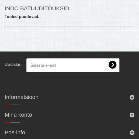
INDO BATUUDITÕUKSID
MULTIKEETJA.EE OSTUABI
Tooted puuduvad.
KONTAKTID JA REKVISIIDID
BOONUSPROGRAMM
+
TÕUKERATAD
Uudiskiri
Informatsioon
Minu konto
Poe info