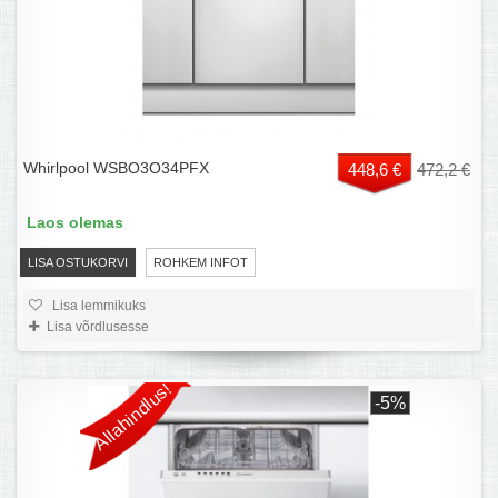
Whirlpool WSBO3O34PFX
448,6 €
472,2 €
Laos olemas
LISA OSTUKORVI
ROHKEM INFOT
Lisa lemmikuks
Lisa võrdlusesse
Allahindlus!
-5%