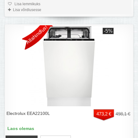
Lisa lemmikuks
Lisa võrdlusesse
Allahindlus!
-5%
Electrolux EEA22100L
473,2 €
498,1 €
Laos olemas