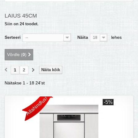
MULTIKEETJA.EE OSTUABI
LAIUS 45CM
KONTAKTID JA REKVISIIDID
Siin on 24 toodet.
BOONUSPROGRAMM
Serteeri
Näita
lehes
--
18
+
TÕUKERATAD
Võrdle (
0
)
1
2
Näita kõik
Näitakse 1 - 18 24'st
Allahindlus!
-5%