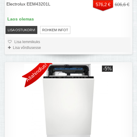
Electrolux EEM43201L
576,2 €
606,6 €
Laos olemas
LISA OSTUKORVI
ROHKEM INFOT
Lisa lemmikuks
Lisa võrdlusesse
Allahindlus!
-5%