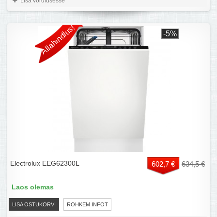
Lisa võrdlusesse
Allahindlus!
-5%
Electrolux EEG62300L
602,7 €
634,5 €
Laos olemas
LISA OSTUKORVI
ROHKEM INFOT