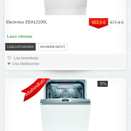
Electrolux EEA12100L
453,5 €
477,4 €
Laos olemas
LISA OSTUKORVI
ROHKEM INFOT
Lisa lemmikuks
Lisa võrdlusesse
Allahindlus!
-5%