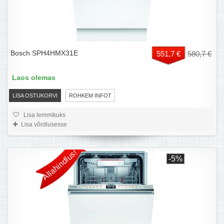
Bosch SPH4HMX31E
551,7 €
580,7 €
Laos olemas
LISA OSTUKORVI
ROHKEM INFOT
Lisa lemmikuks
Lisa võrdlusesse
Allahindlus!
-5%