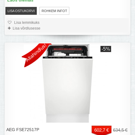
Laos olemas
LISA OSTUKORVI
ROHKEM INFOT
Lisa lemmikuks
Lisa võrdlusesse
Allahindlus!
-5%
AEG FSE72517P
602,7 €
634,5 €