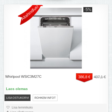
Allahindlus!
-5%
Whirlpool WSIC3M27C
386,8 €
407,1 €
Laos olemas
LISA OSTUKORVI
ROHKEM INFOT
Lisa lemmikuks