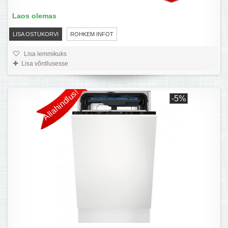
Laos olemas
LISA OSTUKORVI
ROHKEM INFOT
Lisa lemmikuks
Lisa võrdlusesse
Allahindlus!
-5%