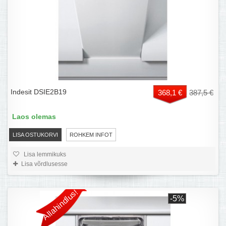
Indesit DSIE2B19
368,1 €
387,5 €
Laos olemas
LISA OSTUKORVI
ROHKEM INFOT
Lisa lemmikuks
Lisa võrdlusesse
Allahindlus!
-5%