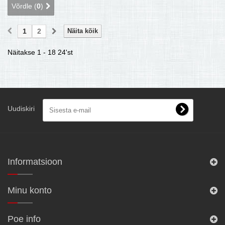
Võrdle (
0
)
1
2
Näita kõik
Näitakse 1 - 18 24'st
Uudiskiri
Informatsioon
Minu konto
Poe info