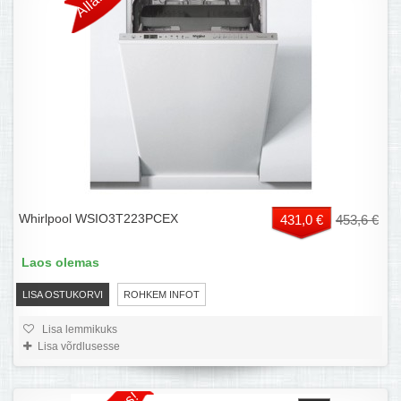
Whirlpool WSIO3T223PCEX
431,0 €
453,6 €
Laos olemas
LISA OSTUKORVI
ROHKEM INFOT
Lisa lemmikuks
Lisa võrdlusesse