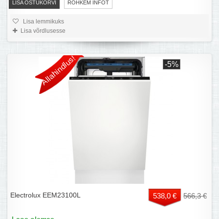
LISA OSTUKORVI
ROHKEM INFOT
Lisa lemmikuks
Lisa võrdlusesse
Allahindlus!
-5%
Electrolux EEM23100L
538,0 €
566,3 €