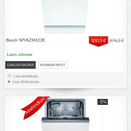
Bosch SPV6ZMX23E
830,5 €
874,2 €
Laos olemas
LISA OSTUKORVI
ROHKEM INFOT
Lisa lemmikuks
Lisa võrdlusesse
Allahindlus!
-5%