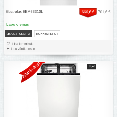
Electrolux EEM63310L
666,6 €
701,6 €
Laos olemas
LISA OSTUKORVI
ROHKEM INFOT
Lisa lemmikuks
Lisa võrdlusesse
Allahindlus!
-5%