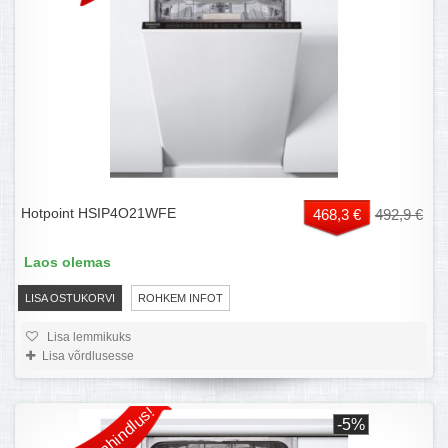
Hotpoint HSIP4O21WFE
468,3 €
492,9 €
Laos olemas
LISA OSTUKORVI
ROHKEM INFOT
Lisa lemmikuks
Lisa võrdlusesse
Allahindlus!
-5%