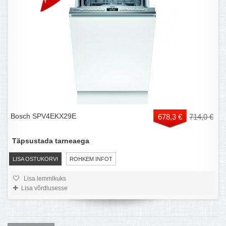
Bosch SPV4EKX29E
678,3 €
714,0 €
Täpsustada tarneaega
LISA OSTUKORVI
ROHKEM INFOT
Lisa lemmikuks
Lisa võrdlusesse