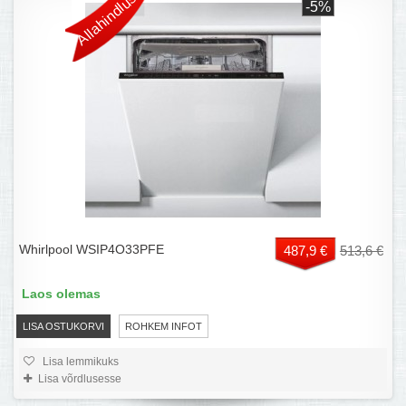
Allahindlus!
-5%
Whirlpool WSIP4O33PFE
487,9 €
513,6 €
Laos olemas
LISA OSTUKORVI
ROHKEM INFOT
Lisa lemmikuks
Lisa võrdlusesse