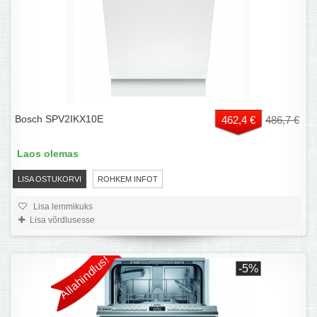
Bosch SPV2IKX10E
462,4 €
486,7 €
Laos olemas
LISA OSTUKORVI
ROHKEM INFOT
Lisa lemmikuks
Lisa võrdlusesse
Allahindlus!
-5%