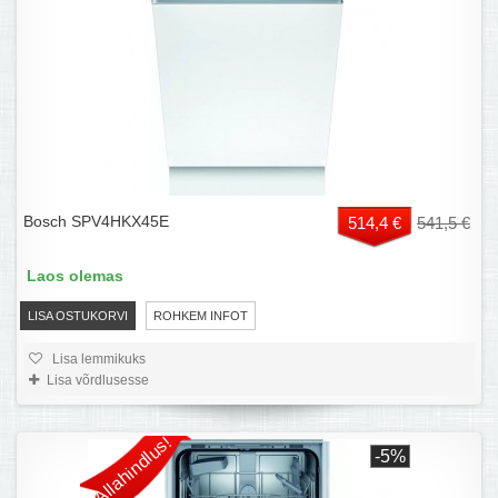
Bosch SPV4HKX45E
514,4 €
541,5 €
Laos olemas
LISA OSTUKORVI
ROHKEM INFOT
Lisa lemmikuks
Lisa võrdlusesse
Allahindlus!
-5%