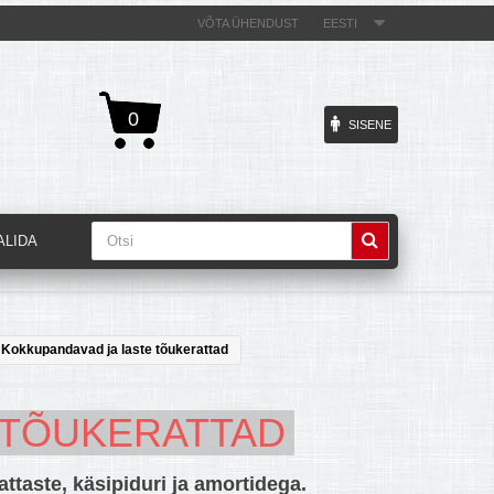
VÕTA ÜHENDUST
EESTI
0
SISENE
ALIDA
Kokkupandavad ja laste tõukerattad
 TÕUKERATTAD
ttaste, käsipiduri ja amortidega.