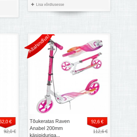
Lisa võrdlusesse
Allahindlus!
Tõukeratas Raven
62,0 €
92,6 €
Anabel 200mm
92,0 €
112,6 €
käsipiduriga...