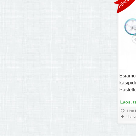
Esiamor
käsipid
Pastelle
Laos, t
Lisa 
Lisa 