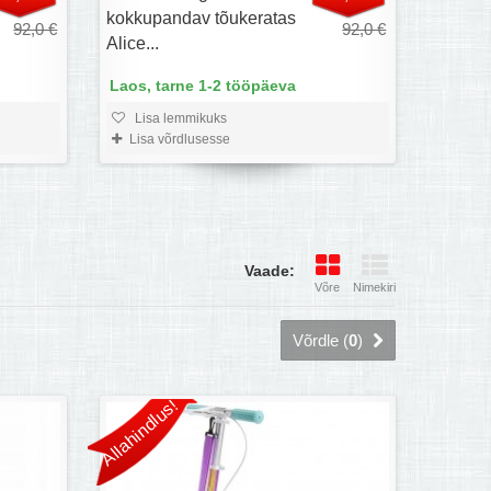
kokkupandav tõukeratas
92,0 €
92,0 €
Alice...
Laos, tarne 1-2 tööpäeva
Lisa lemmikuks
Lisa võrdlusesse
Vaade:
Võre
Nimekiri
Võrdle (
0
)
Allahindlus!