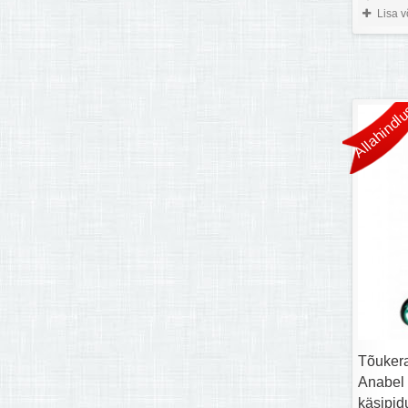
Lisa 
Allahindlu
Tõuker
Anabel
käsipidu