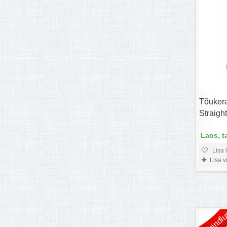
Tõuker
Straight
Laos, t
Lisa 
Lisa 
Allahindlu