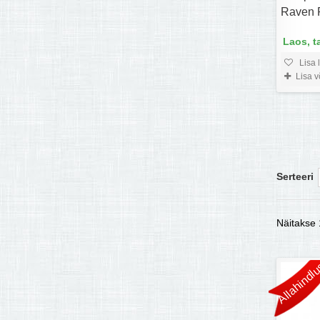
Raven 
Laos, t
Lisa 
Lisa 
Serteeri
Näitakse 
Allahindlu