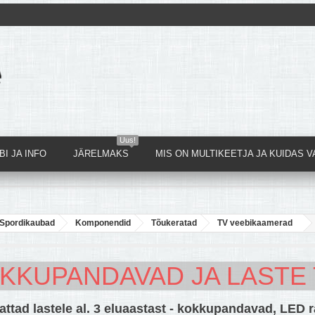
Uus!
I JA INFO
JÄRELMAKS
MIS ON MULTIKEETJA JA KUIDAS V
Spordikaubad
Komponendid
Tõukeratad
TV veebikaamerad
KKUPANDAVAD JA LASTE
ttad lastele al. 3 eluaastast - kokkupandavad, LED ra