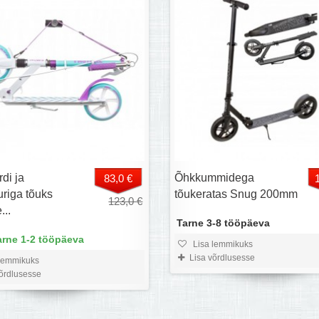
di ja
Õhkkummidega
83,0 €
uriga tõuks
tõukeratas Snug 200mm
123,0 €
...
Tarne 3-8 tööpäeva
arne 1-2 tööpäeva
Lisa lemmikuks
Lisa võrdlusesse
lemmikuks
võrdlusesse