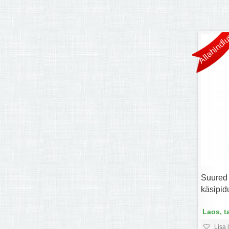
Allahindlu
Suured 
käsipidu
Laos, t
Lisa 