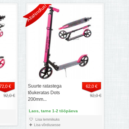
Allahindlus!
Suurte ratastega
72,0 €
62,0 €
tõukeratas Dots
92,0 €
92,0 €
200mm...
Laos, tarne 1-2 tööpäeva
Lisa lemmikuks
Lisa võrdlusesse