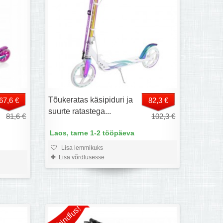
Tõukeratas käsipiduri ja
67,6 €
82,3 €
suurte ratastega...
81,6 €
102,3 €
Laos, tarne 1-2 tööpäeva
Lisa lemmikuks
Lisa võrdlusesse
Allahindlus!