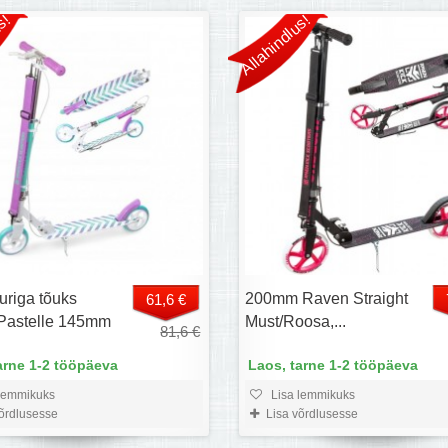
s!
Allahindlus!
uriga tõuks
200mm Raven Straight
61,6 €
Pastelle 145mm
Must/Roosa,...
81,6 €
arne 1-2 tööpäeva
Laos, tarne 1-2 tööpäeva
lemmikuks
Lisa lemmikuks
võrdlusesse
Lisa võrdlusesse