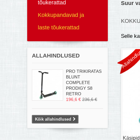
tõukerattad
Suur va
Kokkupandavad ja
KOKKU
laste tõukerattad
Selle k
Allahindlu
ALLAHINDLUSED
PRO TRIKIRATAS
BLUNT
COMPLETE
PRODIGY S8
RETRO
196,6 €
236,6 €
Kõik allahindlused
Käsipid