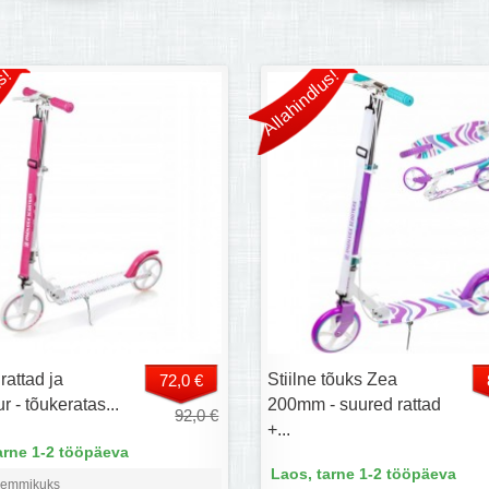
s!
Allahindlus!
rattad ja
Stiilne tõuks Zea
72,0 €
r - tõukeratas...
200mm - suured rattad
92,0 €
+...
arne 1-2 tööpäeva
Laos, tarne 1-2 tööpäeva
lemmikuks