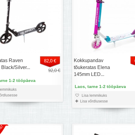
atas Raven
Kokkupandav
82,0 €
 Black/Silver...
tõukeratas Elena
92,0 €
145mm LED...
arne 1-2 tööpäeva
Laos, tarne 1-2 tööpäeva
lemmikuks
võrdlusesse
Lisa lemmikuks
Lisa võrdlusesse
s!