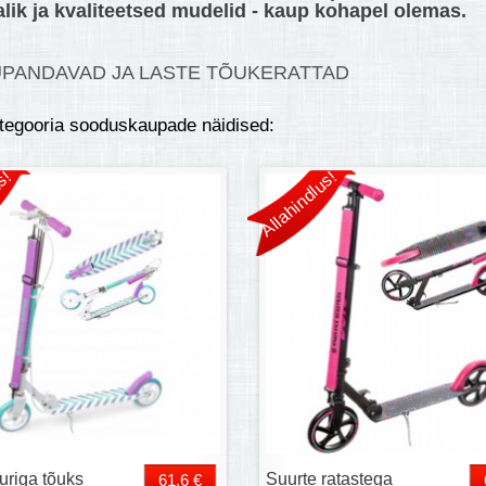
lik ja kvaliteetsed mudelid - kaup kohapel olemas.
PANDAVAD JA LASTE TÕUKERATTAD
ategooria sooduskaupade näidised:
s!
Allahindlus!
uriga tõuks
Suurte ratastega
61,6 €