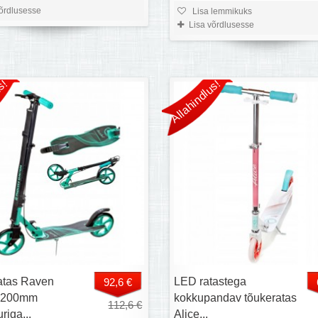
võrdlusesse
Lisa lemmikuks
Lisa võrdlusesse
s!
Allahindlus!
atas Raven
LED ratastega
92,6 €
 200mm
kokkupandav tõukeratas
112,6 €
riga...
Alice...