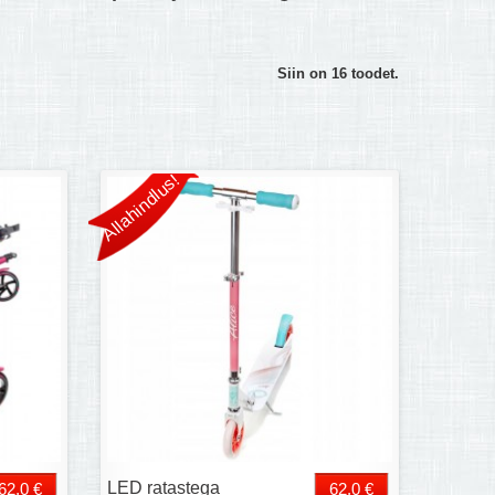
Siin on 16 toodet.
Allahindlus!
LED ratastega
62,0 €
62,0 €