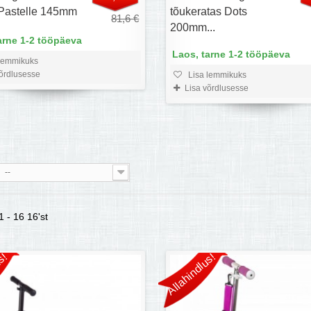
Pastelle 145mm
tõukeratas Dots
81,6 €
200mm...
arne 1-2 tööpäeva
Laos, tarne 1-2 tööpäeva
lemmikuks
võrdlusesse
Lisa lemmikuks
Lisa võrdlusesse
--
1 - 16 16'st
s!
Allahindlus!