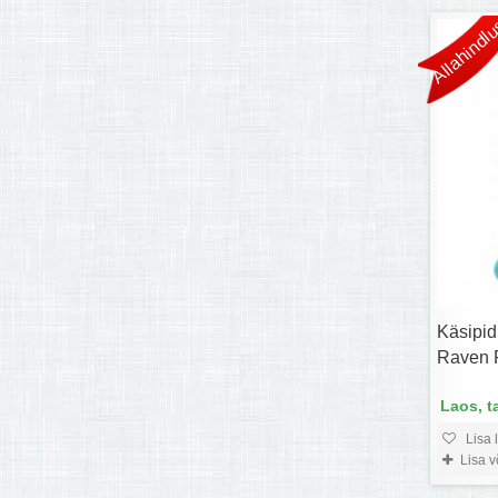
Allahindlu
Käsipid
Raven 
Laos, t
Lisa 
Lisa 