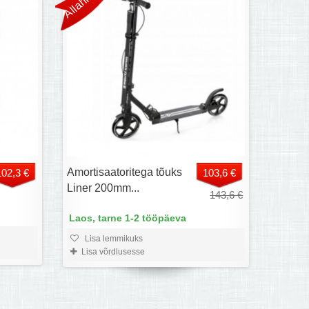
Amortisaatoritega tõuks
102,3 €
103,6 €
Liner 200mm...
143,6 €
Laos, tarne 1-2 tööpäeva
Lisa lemmikuks
Lisa võrdlusesse