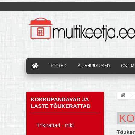
TOOTED
ALLAHINDLUSED
OSTUAB
KOKKUPANDAVAD JA
LASTE TÕUKERATTAD
KO
Trikirattad - triki
Tõukera