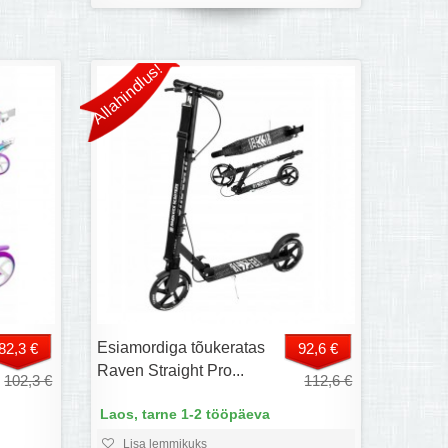
Allahindlus!
Esiamordiga tõukeratas
82,3 €
92,6 €
Raven Straight Pro...
102,3 €
112,6 €
Laos, tarne 1-2 tööpäeva
Lisa lemmikuks