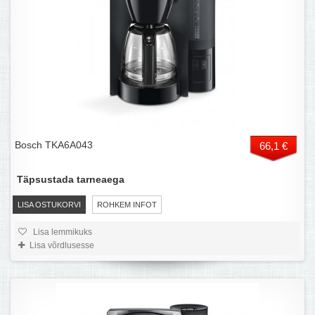
Bosch TKA6A043
66,1 €
Täpsustada tarneaega
LISA OSTUKORVI
ROHKEM INFOT
Lisa lemmikuks
Lisa võrdlusesse