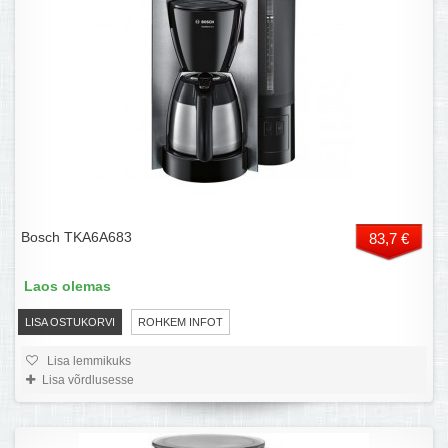
Bosch TKA6A683
83,7 €
Laos olemas
LISA OSTUKORVI
ROHKEM INFOT
Lisa lemmikuks
Lisa võrdlusesse