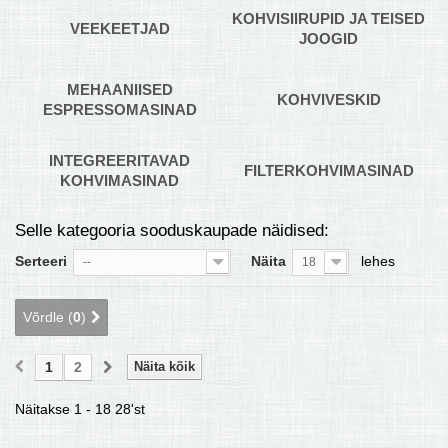
KOHVISIIRUPID JA TEISED
VEEKEETJAD
JOOGID
MEHAANIISED
KOHVIVESKID
ESPRESSOMASINAD
INTEGREERITAVAD
FILTERKOHVIMASINAD
KOHVIMASINAD
Selle kategooria sooduskaupade näidised:
Serteeri
Näita
lehes
--
18
Võrdle (
0
)
1
2
Näita kõik
Näitakse 1 - 18 28'st