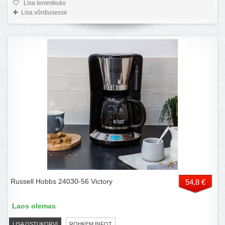
Lisa lemmikuks
Lisa võrdlusesse
Russell Hobbs 24030-56 Victory
54,8 €
Laos olemas
LISA OSTUKORVI
ROHKEM INFOT