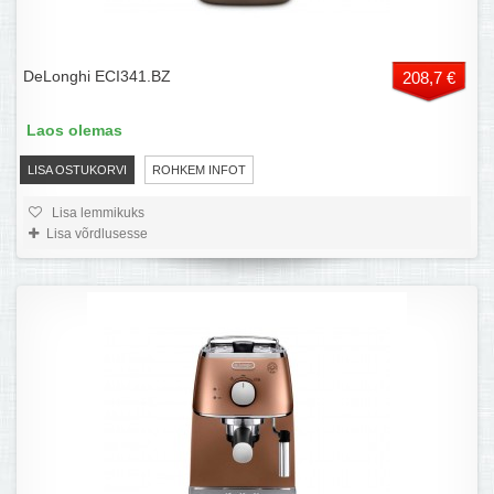
DeLonghi ECI341.BZ
208,7 €
Laos olemas
LISA OSTUKORVI
ROHKEM INFOT
Lisa lemmikuks
Lisa võrdlusesse