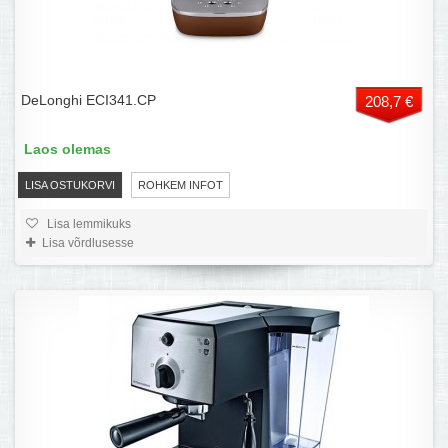
DeLonghi ECI341.CP
208,7 €
Laos olemas
LISA OSTUKORVI
ROHKEM INFOT
Lisa lemmikuks
Lisa võrdlusesse