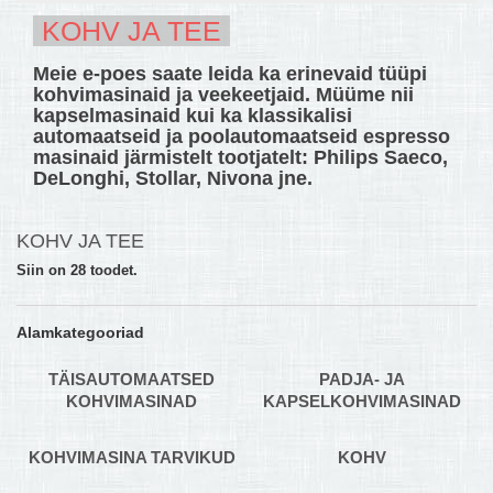
KOHV JA TEE
MULTIKEETJA.EE OSTUABI
Meie e-poes saate leida ka erinevaid tüüpi
KONTAKTID JA REKVISIIDID
kohvimasinaid ja veekeetjaid. Müüme nii
kapselmasinaid kui ka klassikalisi
BOONUSPROGRAMM
automaatseid ja poolautomaatseid espresso
masinaid järmistelt tootjatelt: Philips Saeco,
+
TÕUKERATAD
DeLonghi, Stollar, Nivona jne.
KOHV JA TEE
Siin on 28 toodet.
Alamkategooriad
TÄISAUTOMAATSED
PADJA- JA
KOHVIMASINAD
KAPSELKOHVIMASINAD
KOHVIMASINA TARVIKUD
KOHV