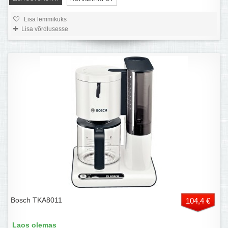
Lisa lemmikuks
Lisa võrdlusesse
Bosch TKA8011
104,4 €
Laos olemas