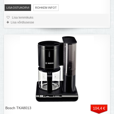
LISA OSTUKORVI
ROHKEM INFOT
Lisa lemmikuks
Lisa võrdlusesse
Bosch TKA8013
104,4 €