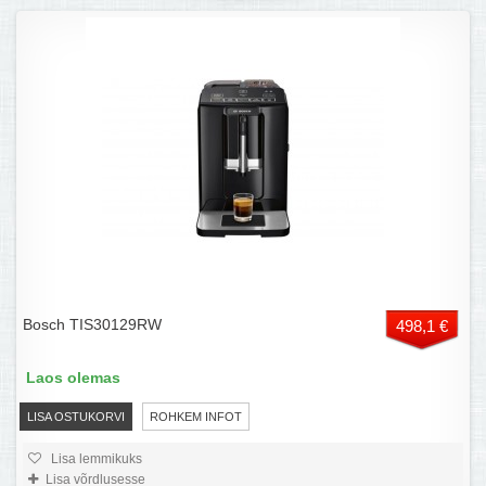
Bosch TIS30129RW
498,1 €
Laos olemas
LISA OSTUKORVI
ROHKEM INFOT
Lisa lemmikuks
Lisa võrdlusesse