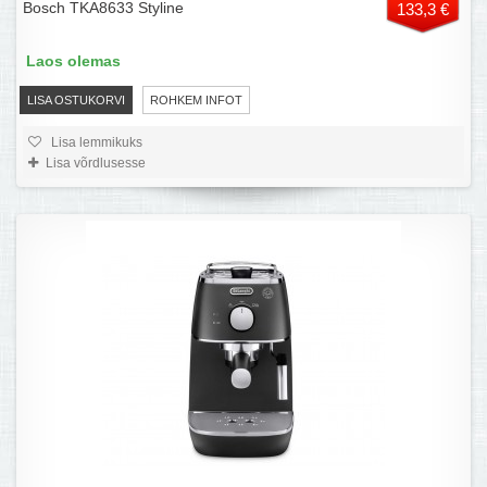
Bosch TKA8633 Styline
133,3 €
Laos olemas
LISA OSTUKORVI
ROHKEM INFOT
Lisa lemmikuks
Lisa võrdlusesse