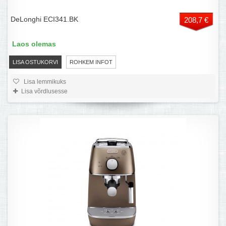
DeLonghi ECI341.BK
208,7 €
Laos olemas
LISA OSTUKORVI
ROHKEM INFOT
Lisa lemmikuks
Lisa võrdlusesse