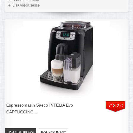
Lisa võrdlusesse
Espressomasin Saeco INTELIA Evo
718,2 €
CAPPUCCINO...
LISA OSTUKORVI
ROHKEM INFOT