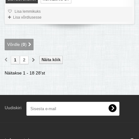
Lisa lemmikuks
Lisa võrdlusesse
Võrdle (
0
)
1
2
Näita kõik
Näitakse 1 - 18 28'st
Uudiskiri