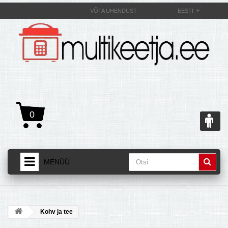
VÕTA ÜHENDUST
EESTI
0
MENÜÜ
AVALEHT
+
TOOTED
Kohv ja tee
+
MULTIKEETJAST JA SELLE OMADUSEST