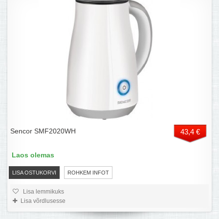
Sencor SMF2020WH
43,4 €
Laos olemas
LISA OSTUKORVI
ROHKEM INFOT
Lisa lemmikuks
Lisa võrdlusesse