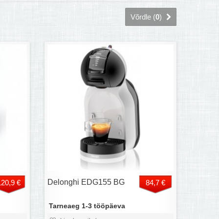
Võrdle (
0
)
Delonghi EDG155 BG
120,9 €
84,7 €
Tarneaeg 1-3 tööpäeva