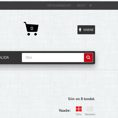
VÕTA ÜHENDUST
EESTI
0
SISENE
ALIDA
Siin on 8 toodet.
Vaade:
Võre
Nimekiri