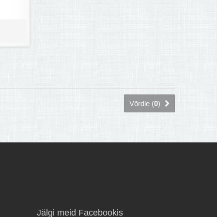
Võrdle (
0
)
Jälgi meid Facebookis