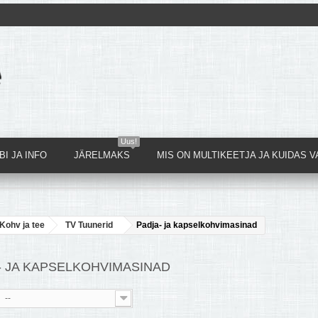
Uus!
I JA INFO
JÄRELMAKS
MIS ON MULTIKEETJA JA KUIDAS V
Kohv ja tee
TV Tuunerid
Padja- ja kapselkohvimasinad
- JA KAPSELKOHVIMASINAD
--