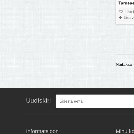
Tarneae
Lisa 
Lisa 
Näitakse 1
Uudiskiri
Informatsioon
Minu k