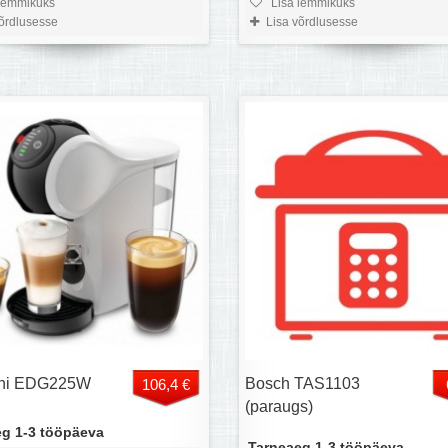
lemmikuks
Lisa lemmikuks
võrdlusesse
Lisa võrdlusesse
hi EDG225W
Bosch TAS1103
106,4 €
(paraugs)
g 1-3 tööpäeva
Tarneaeg 1-3 tööpäeva