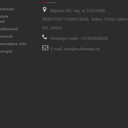
limused
Mgame OÜ, reg. nr 16221938,
dete
EE807700771006972636, Tallinn, Põhja-Tallinn,
sed
5/1, 10412
editarved
ressid
Helistage meile:
+37254440423
sonaalne info
E-mail:
info@multikeetja.ee
pongid