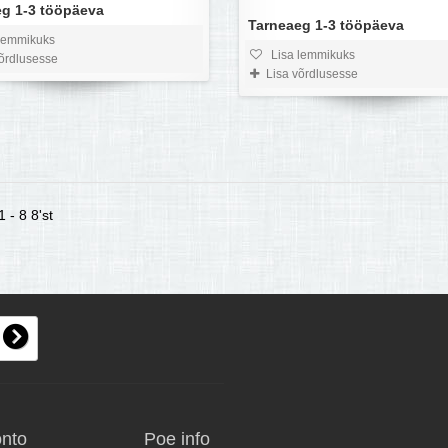
g 1-3 tööpäeva
Tarneaeg 1-3 tööpäeva
lemmikuks
Lisa lemmikuks
võrdlusesse
Lisa võrdlusesse
 - 8 8'st
onto
Poe info