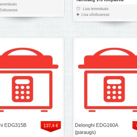
lemmikuks
Lisa lemmikuks
võrdlusesse
Lisa võrdlusesse
hi EDG315B
Delonghi EDG160A
137,4 €
(paraugs)