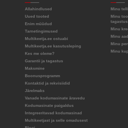
Allahindlused
Minu tel
Uued tooted
Minu too
tagastu
Enim müüdud
Minu kre
Tarnetingimused
Minu aad
Multikeetja.ee ostuabi
Minu per
Multikeetja.ee kasutusleping
Minu ku
Kes me oleme?
Garantii ja tagastus
Maksmine
Boonusprogramm
Kontaktid ja rekvisiidid
Järelmaks
Vanade kodumasinate äravedu
Kodumasinate paigaldus
Integreeritavad kodumasinad
Multikeetjast ja selle omadusest
Blogi