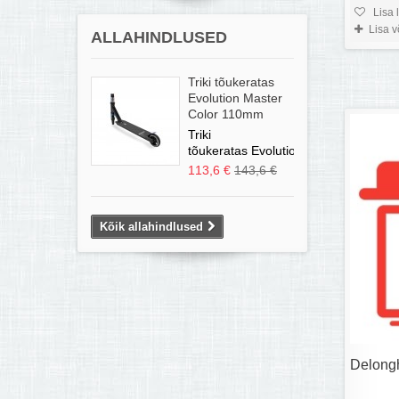
Lisa 
Lisa 
ALLAHINDLUSED
Triki tõukeratas
Evolution Master
Color 110mm
Triki
tõukeratas Evolution...
113,6 €
143,6 €
Kõik allahindlused
Delong