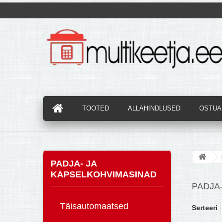
TOOTED
ALLAHINDLUSED
OSTUAB
PADJA- JA
KAPSELKOHVIMASINAD
PADJA
Täisautomaatsed
Serteeri