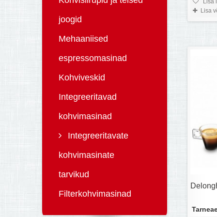
Kohvisiirupid ja teised
Lisa 
Lisa 
joogid
Mehaaniised
espressomasinad
Kohviveskid
Integreeritavad
kohvimasinad
Integreeritavate
kohvimasinate
tarvikud
Delong
Filterkohvimasinad
Tarneae