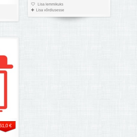
Lisa lemmikuks
Lisa võrdlusesse
61,0 €