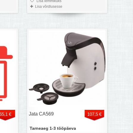
Lisa lemmikuks
Lisa võrdlusesse
Jata CA569
65,1 €
107,5 €
Tarneaeg 1-3 tööpäeva