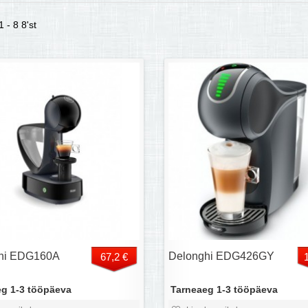
 - 8 8'st
hi EDG160A
Delonghi EDG426GY
67,2 €
g 1-3 tööpäeva
Tarneaeg 1-3 tööpäeva