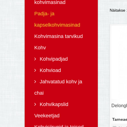
kohvimasinad
Näitakse 1
Padja- ja
kapselkohvimasinad
Kohvimasina tarvikud
Kohv
Kohvipadjad
Kohvioad
Jahvatatud kohv ja
chai
Kohvikapslid
Delong
Veekeetjad
Tarneae