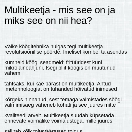
Multikeetja - mis see on ja
MULTIKEETJA.EE OSTUABI
miks see on nii hea?
KONTAKTID JA REKVISIIDID
BOONUSPROGRAMM
+
TÕUKERATAD
Väike köögitehnika hulgas tegi multikeetja
revolutsioonilise pöörde. Imelisel kombel ta asendas
kümneid köögi seadmeid: fritüüridest kuni
mikrolaineahjuni. Isegi pliit köögis on muutunud
vähem
tähtsaks, kui käe pärast on multikeetja. Antud
imetehnoloogiat on tuhanded hõivatud inimesed
kõrgeks hinnanud, sest temaga valmistades söögi
valmimisaeg väheneb kohati ja see juures mitte
kvaliteedi arvelt. Multikeetja suudab küpsetada
erinevate võimalike võimalustega, mille juures
säilitab kõik toiteväärtused toidus.