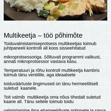
Multikeetja – töö põhimõte
Toiduvalmistamiseprotsess multikeetjas toimub
juhtpaneeli kontrolli all koos sisseehitatud
mikroprotsessoriga. Sõltuvalt programmi valikust,
annab mikroprotsessor vastava käsu.
Temperatuuri ja rõhu kontroll multikeetja kambris
toimub tänu ventiilile, aga ideaalsete
toiduväärtuste tingimused on tänu hermeetiliselt
suletud kaanele.
Toit valmib multikeetja oma nõus tihedalt suletud
kaane all. Tänu sellele toimub toidu
valmistamine ilma ebameeldivate pritsmete ja rasva