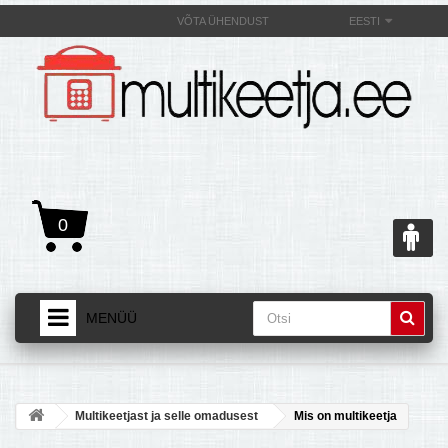
VÕTA ÜHENDUST
EESTI
0
MENÜÜ
AVALEHT
+
TOOTED
Multikeetjast ja selle omadusest
Mis on multikeetja
+
MULTIKEETJAST JA SELLE OMADUSEST