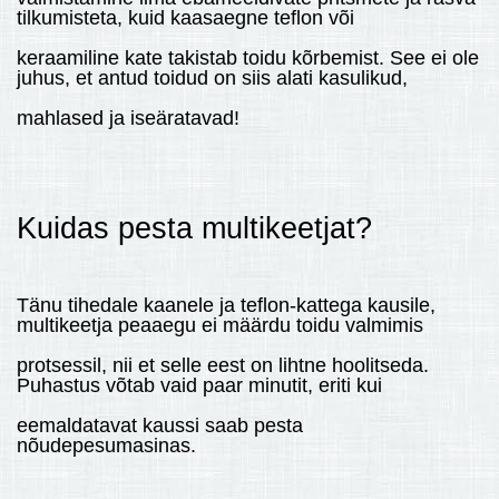
tilkumisteta, kuid kaasaegne teflon või
keraamiline kate takistab toidu kõrbemist. See ei ole
juhus, et antud toidud on siis alati kasulikud,
mahlased ja iseäratavad!
Kuidas pesta multikeetjat?
Tänu tihedale kaanele ja teflon-kattega kausile,
multikeetja peaaegu ei määrdu toidu valmimis
protsessil, nii et selle eest on lihtne hoolitseda.
Puhastus võtab vaid paar minutit, eriti kui
eemaldatavat kaussi saab pesta
nõudepesumasinas.