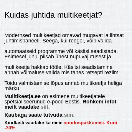
Kuidas juhtida multikeetjat?
Modernsed multikeetjad omavad mugavat ja lihtsat
juhtimispaneeli. Seega, kui reegel, võib valida
automaatseid programme või käsitsi seadistada.
Esimesel juhul piisab ühest nupuvajutusest ja
multikeetja hakkab tööle. Käsitsi seadistamine
annab võimaluse valida mis tahes retsepti reziimi.
Toidu valmistamise lõpus annab multikeetja heliga
märku.
Mulltikeetja.ee
on esimene multikeetjatele
spetsialiseerunud e-pood Eestis.
Rohkem infot
meilt vaadake
siit.
Kaubaga saate tutvuda
siin.
Kindlasti vaadake ka meie
sooduspakkumisi- Kuni
-30%