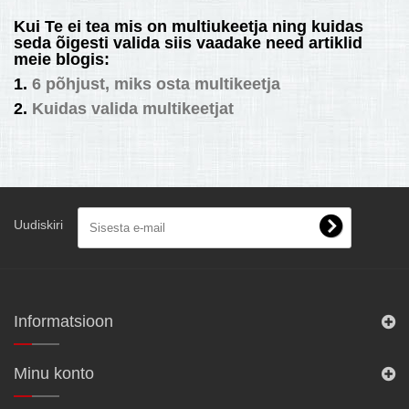
Kui Te ei tea mis on multiukeetja ning kuidas
seda õigesti valida siis vaadake need artiklid
meie blogis:
1.
6 põhjust, miks osta multikeetja
2.
Kuidas valida multikeetjat
Uudiskiri
Informatsioon
Minu konto