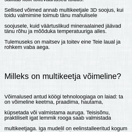
Sellised võimed annab multikeetjale 3D soojus, kui
toidu valmimine toimub tänu mahulisele
soojusele, kuid väärtuslikud mineraalained jäävad
tänu rõhu ja mõõduka temperatuuriga alles.
Tulemuseks on maitsev ja toitev eine Teie laual ja
rohkem vaba aega.
Milleks on multikeetja võimeline?
Võimalused antud köögi tehnoloogiaga on laiad: ta
on võimeline keetma, praadima, hautama,
küpsetada või valmistama auruga. Teisisõnu,
praktiliselt igat lemmik rooga saab valmistada
multikeetjaga. Iga mudelil on eelinstalleeritud kogum