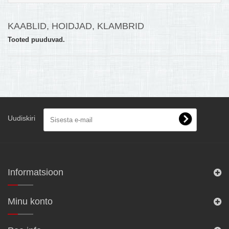
MULTIKEETJA.EE OSTUABI
KAABLID, HOIDJAD, KLAMBRID
KONTAKTID JA REKVISIIDID
Tooted puuduvad.
BOONUSPROGRAMM
+
TÕUKERATAD
Uudiskiri
Informatsioon
Minu konto