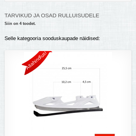
MULTIKEETJA.EE OSTUABI
TARVIKUD JA OSAD RULLUISUDELE
KONTAKTID JA REKVISIIDID
Siin on 4 toodet.
BOONUSPROGRAMM
Selle kategooria sooduskaupade näidised:
+
TÕUKERATAD
Allahindlus!