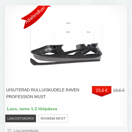
Allahindlus!
UISUTERAD RULLUISKUDELE RAVEN
15,6 €
19,6 €
PROFESSION MUST
Laos, tarne 1-2 tööpäeva
LISA OSTUKORVI
ROHKEM INFOT
Lisa lemmikuks