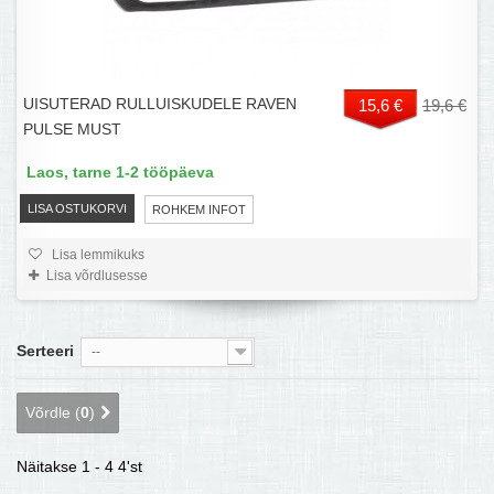
UISUTERAD RULLUISKUDELE RAVEN
15,6 €
19,6 €
PULSE MUST
Laos, tarne 1-2 tööpäeva
LISA OSTUKORVI
ROHKEM INFOT
Lisa lemmikuks
Lisa võrdlusesse
Serteeri
--
Võrdle (
0
)
Näitakse 1 - 4 4'st