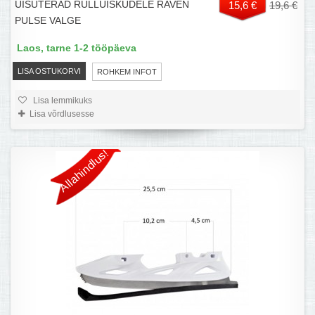
UISUTERAD RULLUISKUDELE RAVEN
15,6 €
19,6 €
PULSE VALGE
Laos, tarne 1-2 tööpäeva
LISA OSTUKORVI
ROHKEM INFOT
Lisa lemmikuks
Lisa võrdlusesse
Allahindlus!