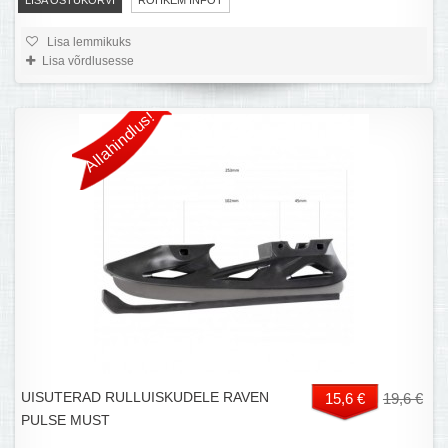
ROHKEM INFOT
Lisa lemmikuks
Lisa võrdlusesse
Allahindlus!
UISUTERAD RULLUISKUDELE RAVEN
15,6 €
19,6 €
PULSE MUST