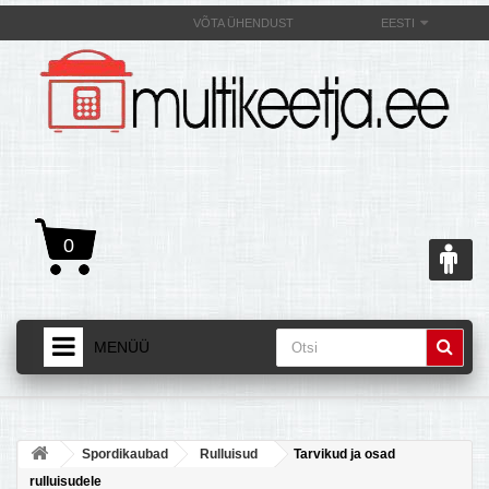
VÕTA ÜHENDUST
EESTI
0
MENÜÜ
AVALEHT
+
TOOTED
Spordikaubad
Rulluisud
Tarvikud ja osad
+
MULTIKEETJAST JA SELLE OMADUSEST
rulluisudele