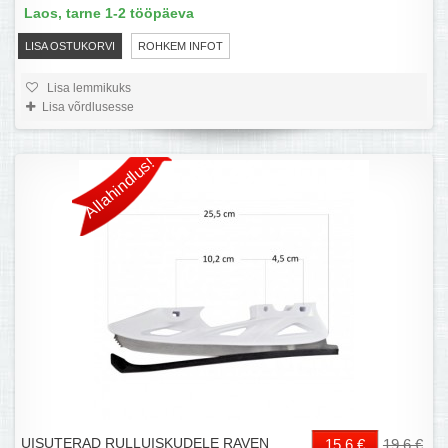
Laos, tarne 1-2 tööpäeva
LISA OSTUKORVI
ROHKEM INFOT
Lisa lemmikuks
Lisa võrdlusesse
Allahindlus!
UISUTERAD RULLUISKUDELE RAVEN
15,6 €
19,6 €