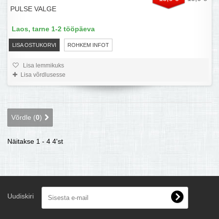
PULSE VALGE
Laos, tarne 1-2 tööpäeva
LISA OSTUKORVI
ROHKEM INFOT
Lisa lemmikuks
Lisa võrdlusesse
Võrdle (
0
)
Näitakse 1 - 4 4'st
Uudiskiri