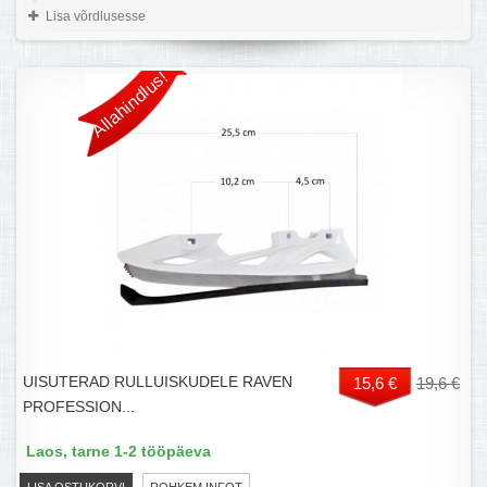
Lisa võrdlusesse
Allahindlus!
UISUTERAD RULLUISKUDELE RAVEN
15,6 €
19,6 €
PROFESSION...
Laos, tarne 1-2 tööpäeva
LISA OSTUKORVI