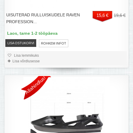
UISUTERAD RULLUISKUDELE RAVEN
15,6 €
19,6 €
PROFESSION...
Laos, tarne 1-2 tööpäeva
LISA OSTUKORVI
ROHKEM INFOT
Lisa lemmikuks
Lisa võrdlusesse
Allahindlus!