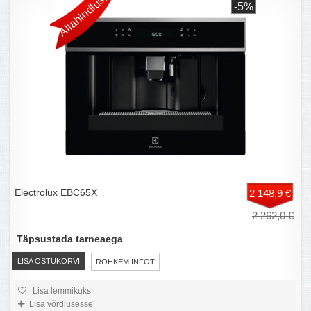
Allahindlus!
-5%
Electrolux EBC65X
2 148,9 €
2 262,0 €
Täpsustada tarneaega
LISA OSTUKORVI
ROHKEM INFOT
Lisa lemmikuks
Lisa võrdlusesse