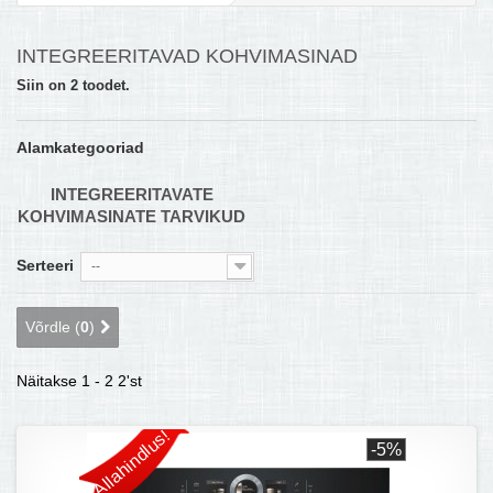
MULTIKEETJA.EE OSTUABI
INTEGREERITAVAD KOHVIMASINAD
KONTAKTID JA REKVISIIDID
Siin on 2 toodet.
BOONUSPROGRAMM
Alamkategooriad
+
TÕUKERATAD
INTEGREERITAVATE
KOHVIMASINATE TARVIKUD
Serteeri
--
Võrdle (
0
)
Näitakse 1 - 2 2'st
Allahindlus!
-5%