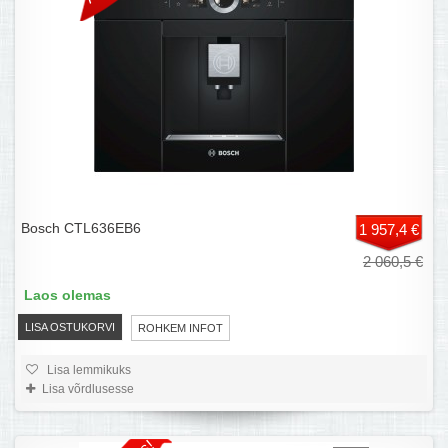
Bosch CTL636EB6
1 957,4 €
2 060,5 €
Laos olemas
LISA OSTUKORVI
ROHKEM INFOT
Lisa lemmikuks
Lisa võrdlusesse