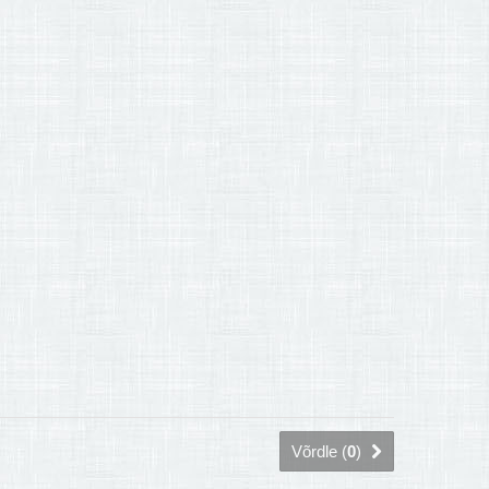
Võrdle (
0
)