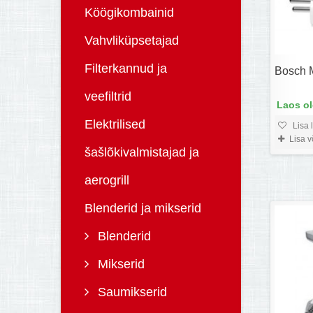
Köögikombainid
Vahvliküpsetajad
Filterkannud ja
Bosch
veefiltrid
Laos o
Elektrilised
Lisa 
Lisa 
šašlõkivalmistajad ja
aerogrill
Blenderid ja mikserid
Blenderid
Mikserid
Saumikserid