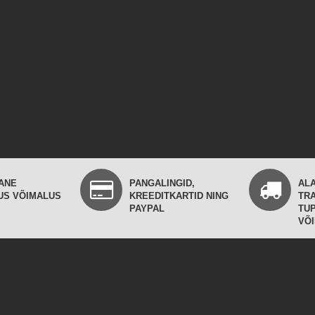
ANE
PANGALINGID,
ALA
US VÕIMALUS
KREEDITKARTID NING
TR
PAYPAL
TU
VÕ