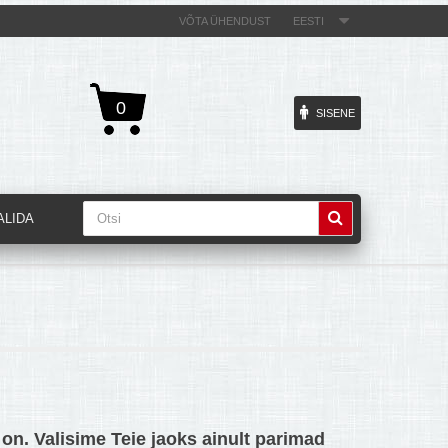
VÕTA ÜHENDUST
EESTI
0
SISENE
ALIDA
 on. Valisime Teie jaoks
ainult parimad