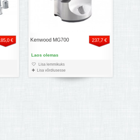
Kenwood MG700
185,0 €
237,7 €
Laos olemas
Lisa lemmikuks
Lisa võrdlusesse