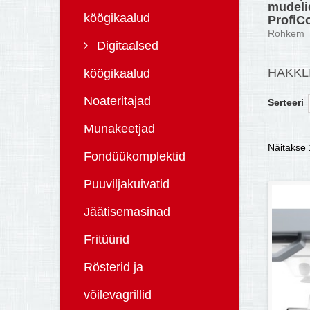
mudeli
köögikaalud
ProfiC
Rohkem
Digitaalsed
HAKKL
köögikaalud
Noateritajad
Serteeri
Munakeetjad
Näitakse 1
Fondüükomplektid
Puuviljakuivatid
Jäätisemasinad
Fritüürid
Rösterid ja
võilevagrillid