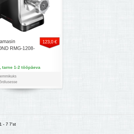
hamasin
123,0 €
ND RMG-1208-
 tarne 1-2 tööpäeva
lemmikuks
võrdlusesse
 - 7 7'st