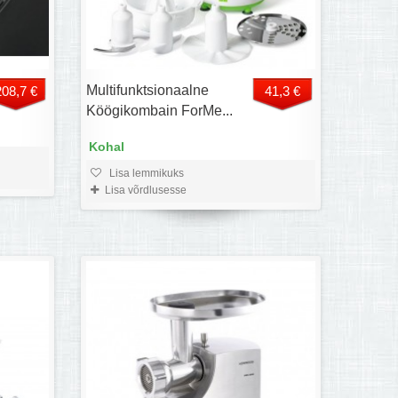
Multifunktsionaalne
208,7 €
41,3 €
Köögikombain ForMe...
Kohal
Lisa lemmikuks
Lisa võrdlusesse