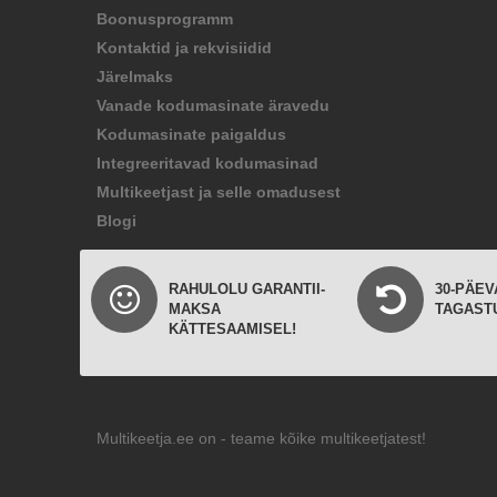
Boonusprogramm
Kontaktid ja rekvisiidid
Järelmaks
Vanade kodumasinate äravedu
Kodumasinate paigaldus
Integreeritavad kodumasinad
Multikeetjast ja selle omadusest
Blogi
RAHULOLU GARANTII-
30-PÄEV
MAKSA
TAGAST
KÄTTESAAMISEL!
Multikeetja.ee on - teame kõike multikeetjatest!