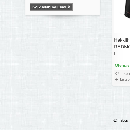
Kõik allahindlused
Hakkli
REDMO
E
Olemas,
Lisa 
Lisa 
Näitakse 1