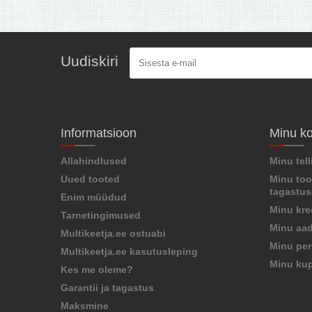
Uudiskiri
Informatsioon
Minu k
Allahindlused
Minu tel
Uued tooted
Minu too
tagastu
Enim müüdud
Minu kre
Tarnetingimused
Minu aad
Multikeetja.ee ostuabi
Minu per
Multikeetja.ee kasutusleping
Minu ku
Kes me oleme?
Garantii ja tagastus
Maksmine