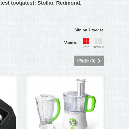
est tootjatest: Stollar, Redmond,
Siin on 7 toodet.
Vaade:
Võre
Nimekiri
Võrdle (
0
)