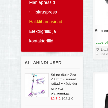
Mahlapressid
Tsitruspress
Hakklihamasinad
Boman
Elektrigrillid ja
kontaktgrillid
Laos o
Lisa 
Lisa 
ALLAHINDLUSED
Stiilne tõuks Zea
200mm - suured
rattad + käsipidur
Mugava
platvormiga...
82,3 €
102,3 €