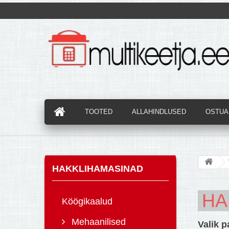
TOOTED
ALLAHINDLUSED
OSTUAB
HAKKLIHAMASINAD
HA
Köögikaalud
Mehaanilised
Valik 