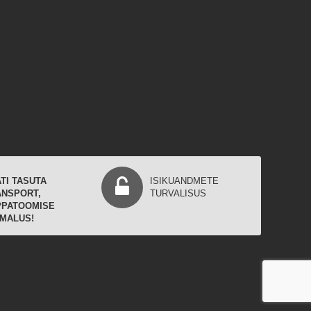
TI TASUTA
ISIKUANDMETE
ANSPORT,
TURVALISUS
PPATOOMISE
IMALUS!