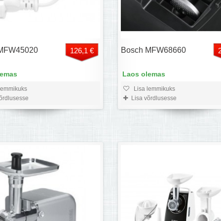
 MFW45020
Bosch MFW68660
126,1 €
lemas
Laos olemas
lemmikuks
Lisa lemmikuks
võrdlusesse
Lisa võrdlusesse