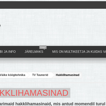
Uus!
I JA INFO
JÄRELMAKS
MIS ON MULTIKEETJA JA KUIDAS V
Väike köögitehnika
TV Tuunerid
Hakklihamasinad
KKLIHAMASINAD
parimaid hakklihamasinaid, mis antud momendil turul