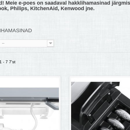
d
!
Meie e-poes on saadaval hakklihamasinad järgmist
ook, Philips, KitchenAid, Kenwood jne.
IHAMASINAD
--
 - 7 7'st