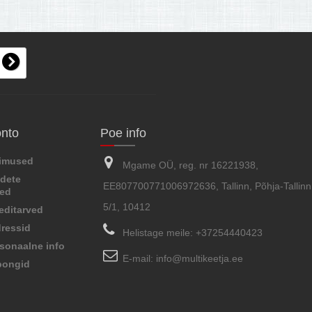
onto
Poe info
limused
Mgame OÜ, reg. nr 16221938,
dete
EE807700771006972636, Tallinn, Põhja-Tallinn,
sed
5/1, 10412
editarved
ressid
Helistage meile:
+37254440423
sonaalne info
E-mail:
info@multikeetja.ee
pongid