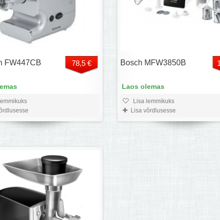
n FW447CB
Bosch MFW3850B
78,5 €
lemas
Laos olemas
lemmikuks
Lisa lemmikuks
võrdlusesse
Lisa võrdlusesse