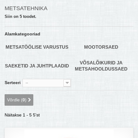
METSATEHNIKA
MULTIKEETJA.EE OSTUABI
Siin on 5 toodet.
KONTAKTID JA REKVISIIDID
BOONUSPROGRAMM
Alamkategooriad
+
TÕUKERATAD
METSATÖÖLISE VARUSTUS
MOOTORSAED
VÕSALÕIKURID JA
SAEKETID JA JUHTPLAADID
METSAHOOLDUSSAED
Serteeri
--
Võrdle (
0
)
Näitakse 1 - 5 5'st