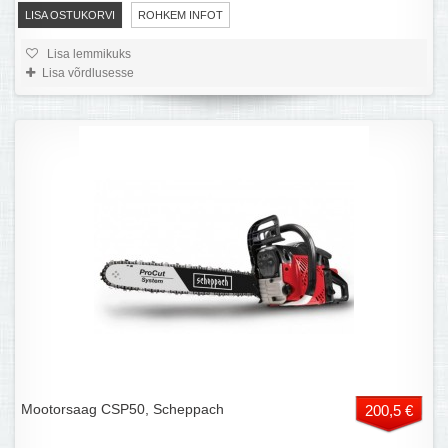
LISA OSTUKORVI
ROHKEM INFOT
Lisa lemmikuks
Lisa võrdlusesse
Mootorsaag CSP50, Scheppach
200,5 €