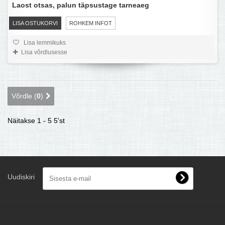
Laost otsas, palun täpsustage tarneaeg
LISA OSTUKORVI
ROHKEM INFOT
Lisa lemmikuks
Lisa võrdlusesse
Võrdle (
0
)
Näitakse 1 - 5 5'st
Uudiskiri