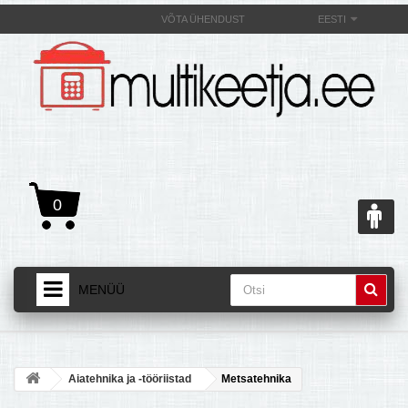
VÕTA ÜHENDUST
EESTI
0
MENÜÜ
AVALEHT
+
TOOTED
Aiatehnika ja -tööriistad
Metsatehnika
+
MULTIKEETJAST JA SELLE OMADUSEST