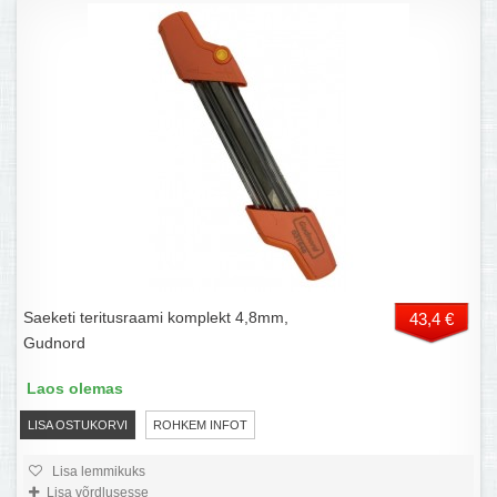
Saeketi teritusraami komplekt 4,8mm,
43,4 €
Gudnord
Laos olemas
LISA OSTUKORVI
ROHKEM INFOT
Lisa lemmikuks
Lisa võrdlusesse