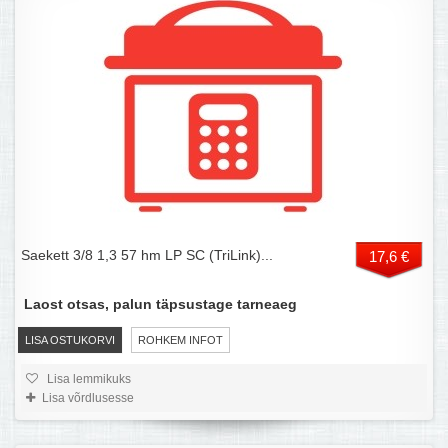
Saekett 3/8 1,3 57 hm LP SC (TriLink)...
17,6 €
Laost otsas, palun täpsustage tarneaeg
LISA OSTUKORVI
ROHKEM INFOT
Lisa lemmikuks
Lisa võrdlusesse