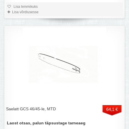
Lisa lemmikuks
Lisa võrdlusesse
Saelatt GCS 46/45-le, MTD
64,1 €
Laost otsas, palun täpsustage tarneaeg