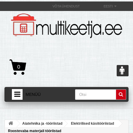
VÕTA ÜHENDUST
EESTI
0
MENÜÜ
AVALEHT
+
TOOTED
Aiatehnika ja -tööriistad
Elektrilised käsitööriistad
+
MULTIKEETJAST JA SELLE OMADUSEST
Roostevaba materjali tööriistad