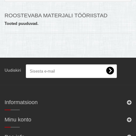
MULTIKEETJA.EE OSTUABI
ROOSTEVABA MATERJALI TÖÖRIISTAD
KONTAKTID JA REKVISIIDID
Tooted puuduvad.
BOONUSPROGRAMM
+
TÕUKERATAD
Uudiskiri
Informatsioon
Minu konto