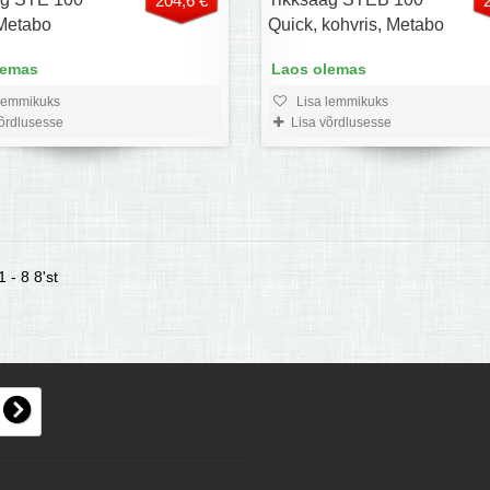
204,6 €
Metabo
Quick, kohvris, Metabo
lemas
Laos olemas
lemmikuks
Lisa lemmikuks
võrdlusesse
Lisa võrdlusesse
 - 8 8'st