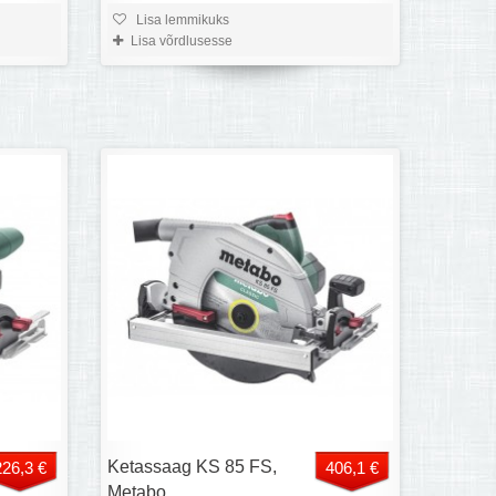
Lisa lemmikuks
Lisa võrdlusesse
Ketassaag KS 85 FS,
226,3 €
406,1 €
Metabo