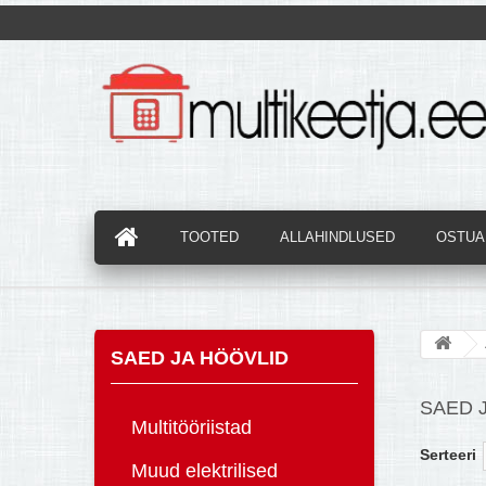
TOOTED
ALLAHINDLUSED
OSTUAB
SAED JA HÖÖVLID
SAED 
Multitööriistad
Serteeri
Muud elektrilised