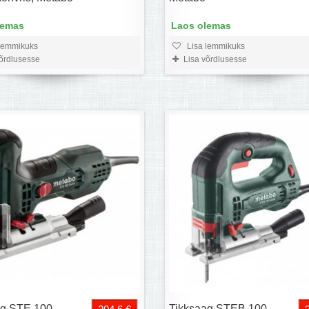
lemas
Laos olemas
lemmikuks
Lisa lemmikuks
võrdlusesse
Lisa võrdlusesse
ag STE 100
Tikksaag STEB 100