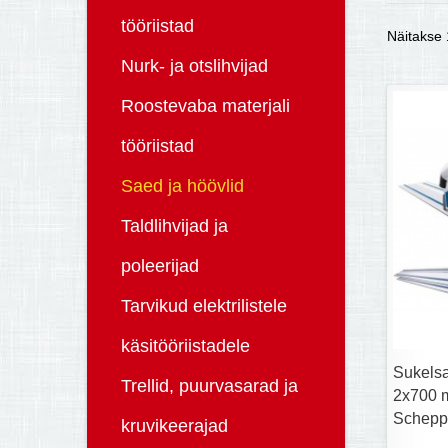
tööriistad
Näitakse 1
Nurk- ja otslihvijad
Roostevaba materjali
tööriistad
Saed ja höövlid
Taldlihvijad ja
poleerijad
Tarvikud elektrilistele
käsitööriistadele
Sukels
Trellid, puurvasarad ja
2x700 m
Schepp
kruvikeerajad