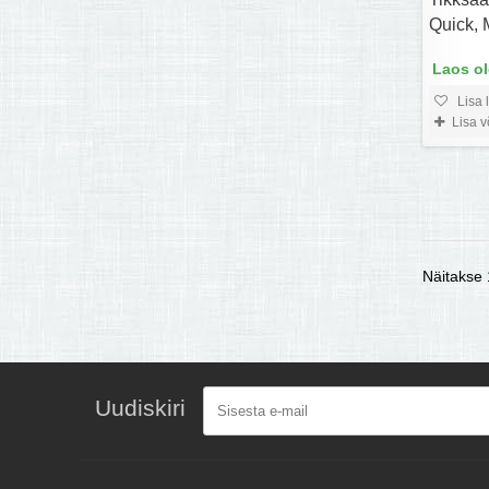
Quick, 
Laos o
Lisa 
Lisa 
Näitakse 1
Uudiskiri