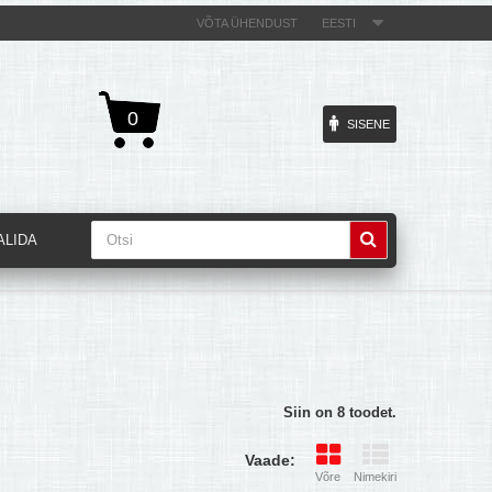
VÕTA ÜHENDUST
EESTI
0
SISENE
ALIDA
Siin on 8 toodet.
Vaade:
Võre
Nimekiri