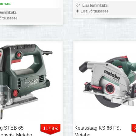
lemas
Lisa lemmikuks
Lisa võrdlusesse
lemmikuks
võrdlusesse
ag STEB 65
Ketassaag KS 66 FS,
117,8 €
kohvris, Metabo
Metabo