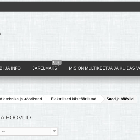
Uus!
I JA INFO
JÄRELMAKS
MIS ON MULTIKEETJA JA KUIDAS V
Aiatehnika ja -tööriistad
Elektrilised käsitööriistad
Saed ja höövlid
JA HÖÖVLID
--