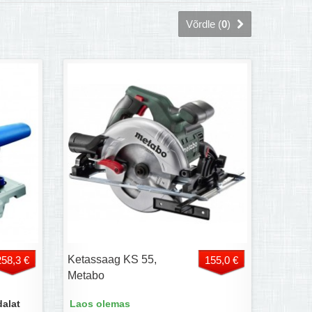
Võrdle (
0
)
Ketassaag KS 55,
258,3 €
155,0 €
Metabo
dalat
Laos olemas