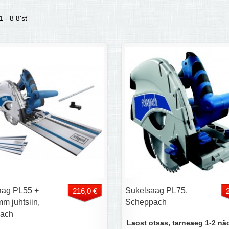
 - 8 8'st
aag PL55 +
Sukelsaag PL75,
216,0 €
m juhtsiin,
Scheppach
ach
Laost otsas, tarneaeg 1-2 nä