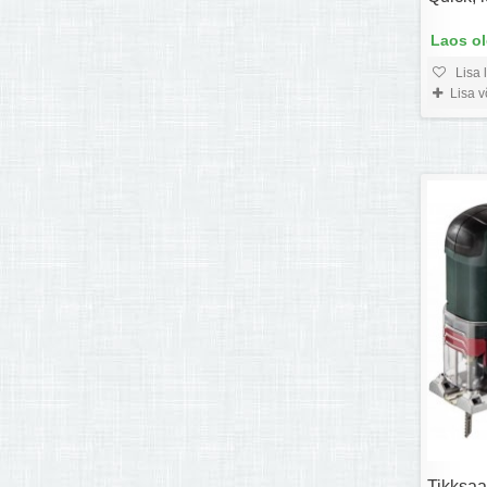
Laos o
Lisa 
Lisa 
Tikksa