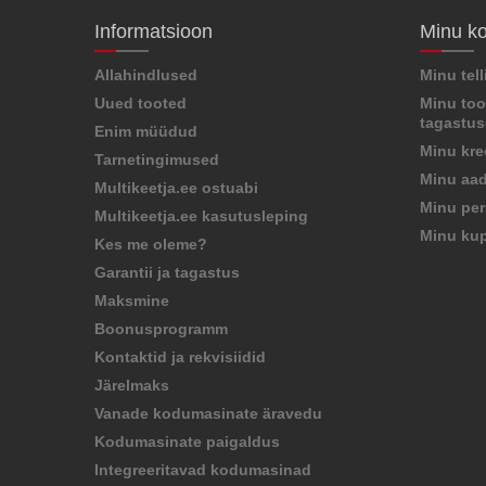
Informatsioon
Minu k
Allahindlused
Minu tel
Uued tooted
Minu too
tagastu
Enim müüdud
Minu kre
Tarnetingimused
Minu aad
Multikeetja.ee ostuabi
Minu per
Multikeetja.ee kasutusleping
Minu ku
Kes me oleme?
Garantii ja tagastus
Maksmine
Boonusprogramm
Kontaktid ja rekvisiidid
Järelmaks
Vanade kodumasinate äravedu
Kodumasinate paigaldus
Integreeritavad kodumasinad