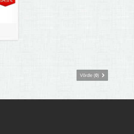
204,6 €
Võrdle (
0
)