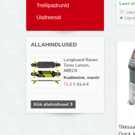
Laos o
Trellipadrunid
Lisa 
Ülafreesid
Lisa 
ALLAHINDLUSED
Longboard Raven
Torex Lemon,
ABEC9
Kvaliteetne, manööverdatav...
71,6 €
81,6 €
Kõik allahindlused
Tikksa
Quick, 