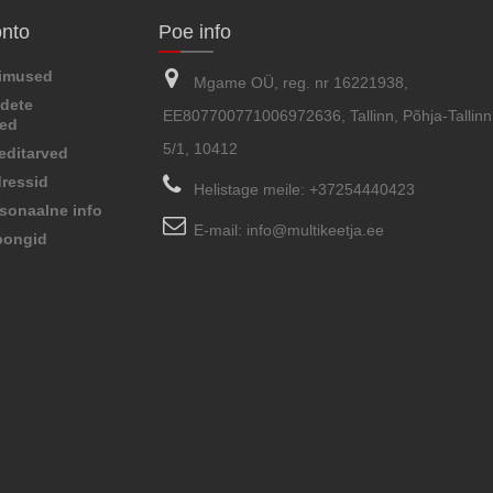
onto
Poe info
limused
Mgame OÜ, reg. nr 16221938,
dete
EE807700771006972636, Tallinn, Põhja-Tallinn,
sed
5/1, 10412
editarved
ressid
Helistage meile:
+37254440423
sonaalne info
E-mail:
info@multikeetja.ee
pongid