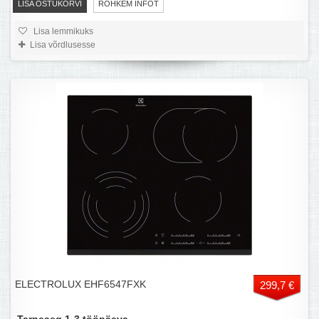
LISA OSTUKORVI
ROHKEM INFOT
Lisa lemmikuks
Lisa võrdlusesse
ELECTROLUX EHF6547FXK
299,7 €