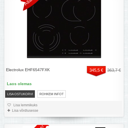
Electrolux EHF6547FXK
345,5 €
363,7 €
Laos olemas
LISA OSTUKORVI
ROHKEM INFOT
Lisa lemmikuks
Lisa võrdlusesse