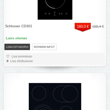
Schlosser CD302
160,0 €
168,4 €
Laos olemas
LISA OSTUKORVI
ROHKEM INFOT
Lisa lemmikuks
Lisa võrdlusesse