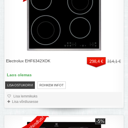
Electrolux EHF6342XOK
298,4 €
314,1 €
Laos olemas
LISA OSTUKORVI
ROHKEM INFOT
Lisa lemmikuks
Lisa võrdlusesse
Allahindlus!
-5%