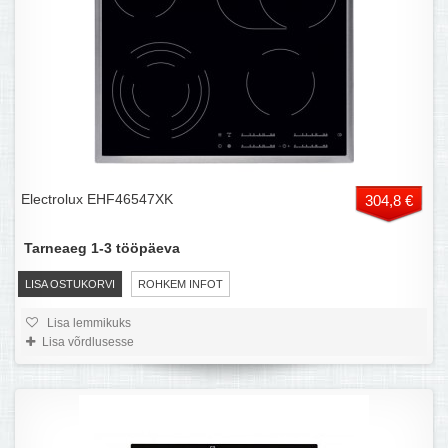
Electrolux EHF46547XK
304,8 €
Tarneaeg 1-3 tööpäeva
LISA OSTUKORVI
ROHKEM INFOT
Lisa lemmikuks
Lisa võrdlusesse