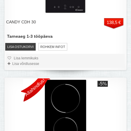
CANDY CDH 30
138,5 €
Tarneaeg 1-3 tööpäeva
LISA OSTUKORVI
ROHKEM INFOT
Lisa lemmikuks
Lisa võrdlusesse
Allahindlus!
-5%