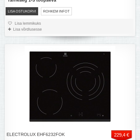
Tarneaeg 1-3 tööpäeva
LISA OSTUKORVI
ROHKEM INFOT
Lisa lemmikuks
Lisa võrdlusesse
ELECTROLUX EHF6232FOK
229,4 €