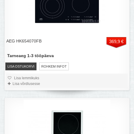
AEG HK654070FB
369,9 €
Tarneaeg 1-3 tööpäeva
LISA OSTUKORVI
ROHKEM INFOT
Lisa lemmikuks
Lisa võrdlusesse