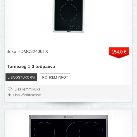
Beko HDMC32400TX
154,0 €
Tarneaeg 1-3 tööpäeva
LISA OSTUKORVI
ROHKEM INFOT
Lisa lemmikuks
Lisa võrdlusesse