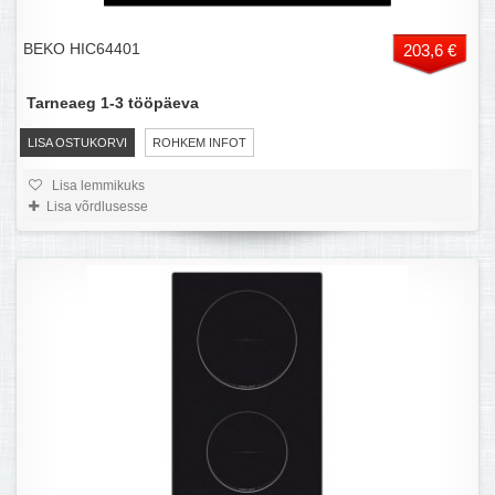
BEKO HIC64401
203,6 €
Tarneaeg 1-3 tööpäeva
LISA OSTUKORVI
ROHKEM INFOT
Lisa lemmikuks
Lisa võrdlusesse