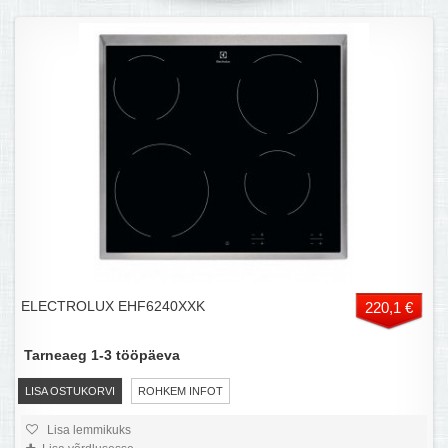
ELECTROLUX EHF6240XXK
220,1 €
Tarneaeg 1-3 tööpäeva
LISA OSTUKORVI
ROHKEM INFOT
Lisa lemmikuks