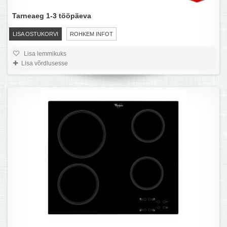
Tarneaeg 1-3 tööpäeva
LISA OSTUKORVI
ROHKEM INFOT
Lisa lemmikuks
Lisa võrdlusesse