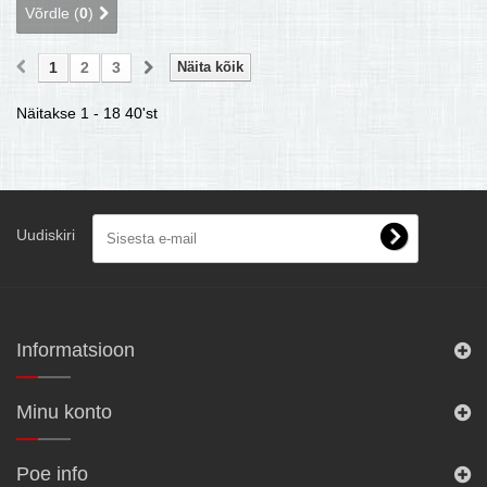
Võrdle (
0
)
1
2
3
Näita kõik
Näitakse 1 - 18 40'st
Uudiskiri
Informatsioon
Minu konto
Poe info