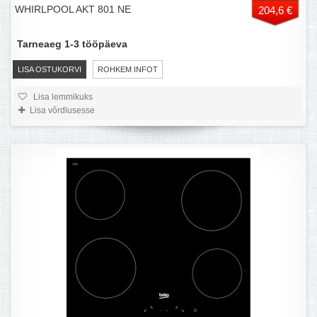
WHIRLPOOL AKT 801 NE
204,6 €
Tarneaeg 1-3 tööpäeva
LISA OSTUKORVI
ROHKEM INFOT
Lisa lemmikuks
Lisa võrdlusesse