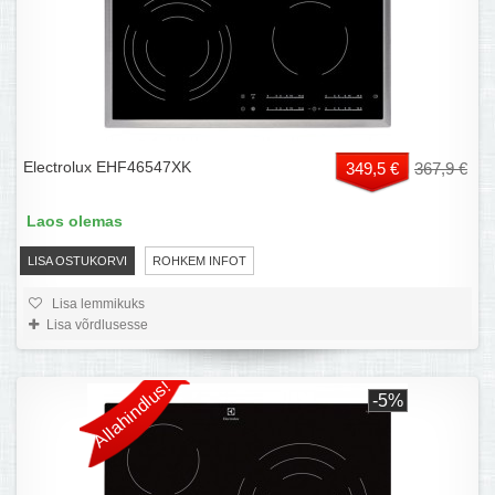
Electrolux EHF46547XK
349,5 €
367,9 €
Laos olemas
LISA OSTUKORVI
ROHKEM INFOT
Lisa lemmikuks
Lisa võrdlusesse
Allahindlus!
-5%