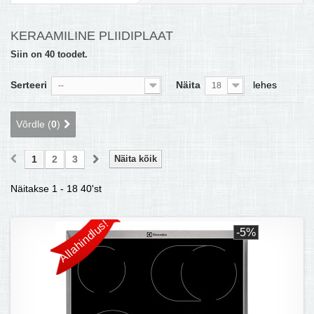
MULTIKEETJA.EE OSTUABI
KERAAMILINE PLIIDIPLAAT
KONTAKTID JA REKVISIIDID
Siin on 40 toodet.
BOONUSPROGRAMM
Serteeri
Näita
lehes
--
18
+
TÕUKERATAD
Võrdle (
0
)
1
2
3
Näita kõik
Näitakse 1 - 18 40'st
Allahindlus!
-5%