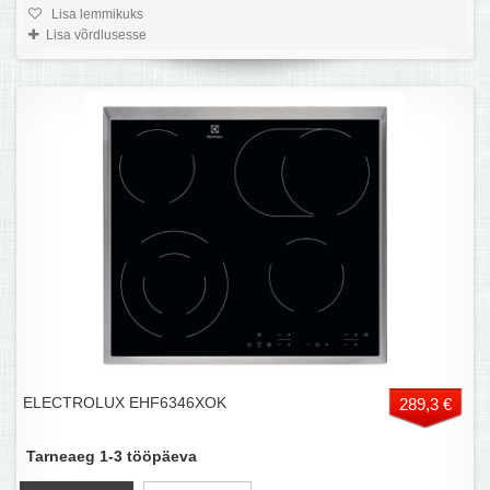
Lisa lemmikuks
Lisa võrdlusesse
ELECTROLUX EHF6346XOK
289,3 €
Tarneaeg 1-3 tööpäeva