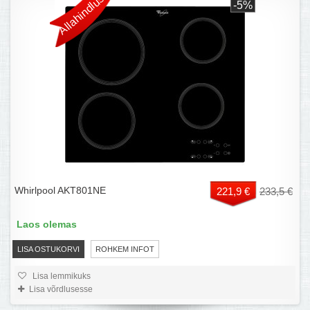
Allahindlus!
-5%
Whirlpool AKT801NE
221,9 €
233,5 €
Laos olemas
LISA OSTUKORVI
ROHKEM INFOT
Lisa lemmikuks
Lisa võrdlusesse