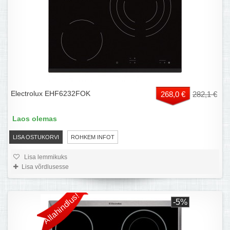
Electrolux EHF6232FOK
268,0 €
282,1 €
Laos olemas
LISA OSTUKORVI
ROHKEM INFOT
Lisa lemmikuks
Lisa võrdlusesse
Allahindlus!
-5%