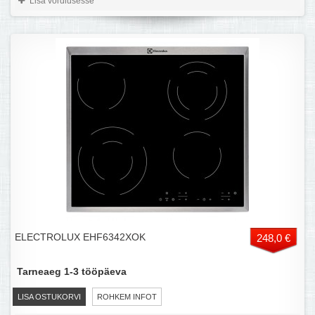
Lisa võrdlusesse
ELECTROLUX EHF6342XOK
248,0 €
Tarneaeg 1-3 tööpäeva
LISA OSTUKORVI
ROHKEM INFOT