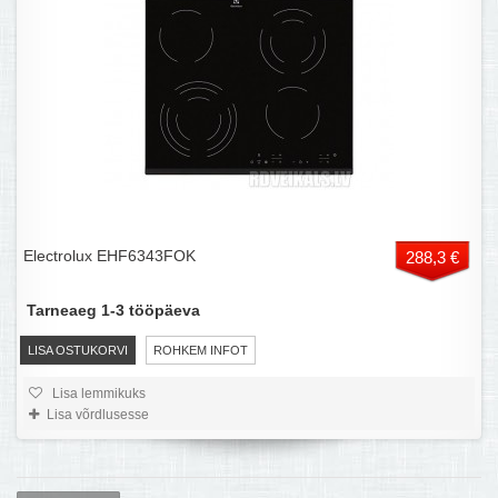
Electrolux EHF6343FOK
288,3 €
Tarneaeg 1-3 tööpäeva
LISA OSTUKORVI
ROHKEM INFOT
Lisa lemmikuks
Lisa võrdlusesse