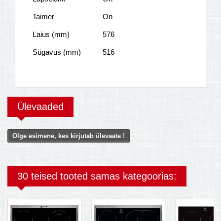
Taimer
On
Laius (mm)
576
Sügavus (mm)
516
Ülevaaded
Olge esimene, kes kirjutab ülevaate !
30 teised tooted samas kategoorias: