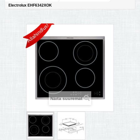
Electrolux EHF6342XOK
MULTIKEETJA.EE OSTUABI
KONTAKTID JA REKVISIIDID
Allahindlus!
BOONUSPROGRAMM
+
TÕUKERATAD
Näita suuremat