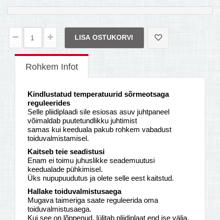
LISA OSTUKORVI
Rohkem Infot
Kindlustatud temperatuurid sõrmeotsaga
reguleerides
Selle pliidiplaadi sile esiosas asuv juhtpaneel
võimaldab puutetundlikku juhtimist
samas kui keeduala pakub rohkem vabadust
toiduvalmistamisel.
Kaitseb teie seadistusi
Enam ei toimu juhuslikke seademuutusi
keedualade pühkimisel.
Üks nupupuudutus ja olete selle eest kaitstud.
Hallake toiduvalmistusaega
Mugava taimeriga saate reguleerida oma
toiduvalmistusaega.
Kui see on lõppenud, lülitab pliidiplaat end ise välja.