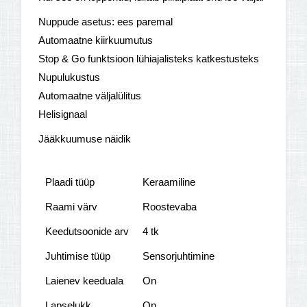
Nuppude asetus: ees paremal
Automaatne kiirkuumutus
Stop & Go funktsioon lühiajalisteks katkestusteks
Nupulukustus
Automaatne väljalülitus
Helisignaal
Jääkkuumuse näidik
Plaadi tüüp
Keraamiline
Raami värv
Roostevaba
Keedutsoonide arv
4 tk
Juhtimise tüüp
Sensorjuhtimine
Laienev keeduala
On
Lapselukk
On