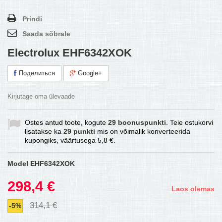
Prindi
Saada sõbrale
Electrolux EHF6342XOK
Поделиться
Google+
Kirjutage oma ülevaade
Ostes antud toote, kogute
29
boonuspunkti
. Teie ostukorvi
lisatakse ka
29
punkti
mis on võimalik konverteerida
kupongiks, väärtusega
5,8 €
.
Model
EHF6342XOK
298,4 €
Laos olemas
314,1 €
-5%