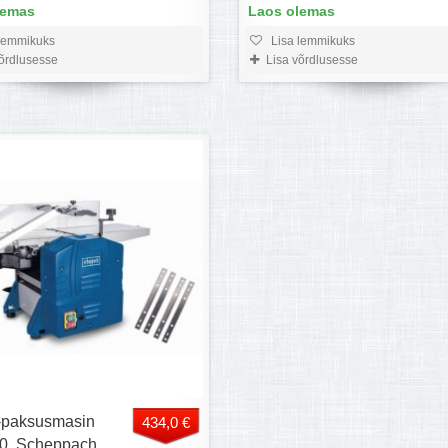
lemas
Laos olemas
lemmikuks
Lisa lemmikuks
võrdlusesse
Lisa võrdlusesse
-paksusmasin
434,0 €
, Scheppach