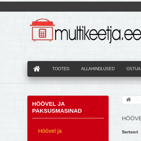
TOOTED
ALLAHINDLUSED
OSTUAB
HÖÖVEL JA
PAKSUSMASINAD
HÖÖVE
Höövel ja
Serteeri