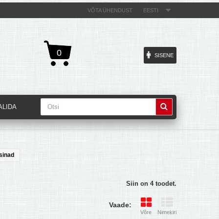
VÕTA ÜHENDUST
EESTI
0
SISENE
ALIDA
sinad
Siin on 4 toodet.
Vaade:
Võre
Nimekiri