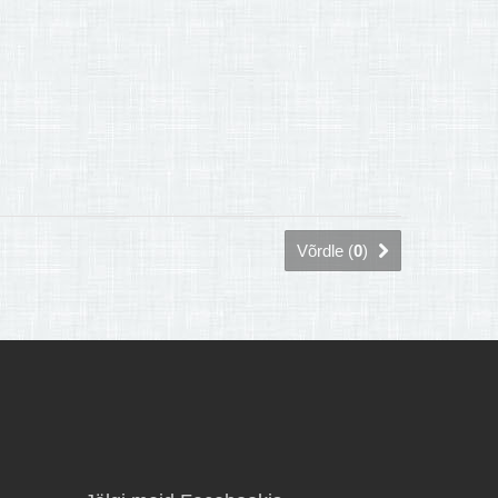
Võrdle (
0
)