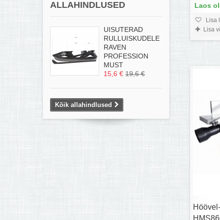
ALLAHINDLUSED
Laos o
Lisa 
UISUTERAD
Lisa 
RULLUISKUDELE
RAVEN
PROFESSION
MUST
15,6 €
19,6 €
Kõik allahindlused
Höövel
HMS860