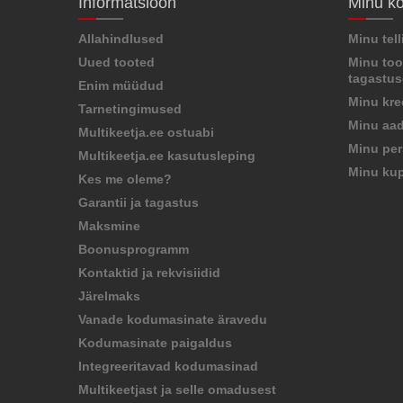
Informatsioon
Minu k
Allahindlused
Minu tel
Uued tooted
Minu too
tagastu
Enim müüdud
Minu kre
Tarnetingimused
Minu aad
Multikeetja.ee ostuabi
Minu per
Multikeetja.ee kasutusleping
Minu ku
Kes me oleme?
Garantii ja tagastus
Maksmine
Boonusprogramm
Kontaktid ja rekvisiidid
Järelmaks
Vanade kodumasinate äravedu
Kodumasinate paigaldus
Integreeritavad kodumasinad
Multikeetjast ja selle omadusest