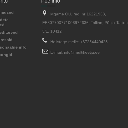
onto
Poe info
limused
Mgame OÜ, reg. nr 16221938,
dete
EE807700771006972636, Tallinn, Põhja-Tallinn,
sed
5/1, 10412
editarved
ressid
Helistage meile:
+37254440423
sonaalne info
E-mail:
info@multikeetja.ee
pongid