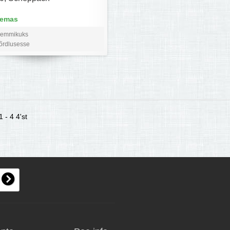
lemas
lemmikuks
võrdlusesse
 - 4 4'st