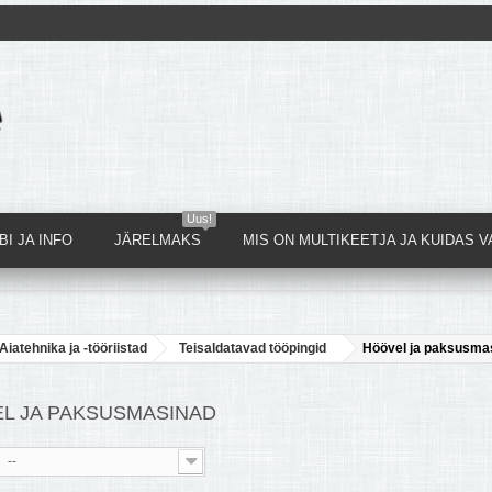
Uus!
I JA INFO
JÄRELMAKS
MIS ON MULTIKEETJA JA KUIDAS V
Aiatehnika ja -tööriistad
Teisaldatavad tööpingid
Höövel ja paksusma
L JA PAKSUSMASINAD
--