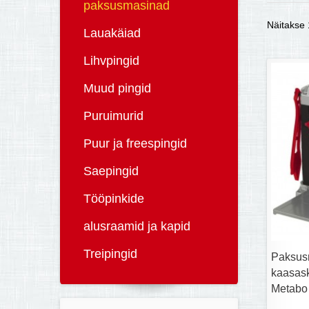
paksusmasinad
Näitakse 1
Lauakäiad
Lihvpingid
Muud pingid
Puruimurid
Puur ja freespingid
Saepingid
Tööpinkide
alusraamid ja kapid
Treipingid
Paksus
kaasas
Metabo