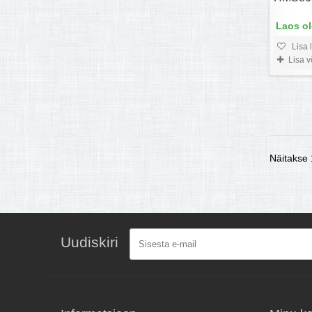
Laos o
Lisa 
Lisa 
Näitakse 1
Uudiskiri