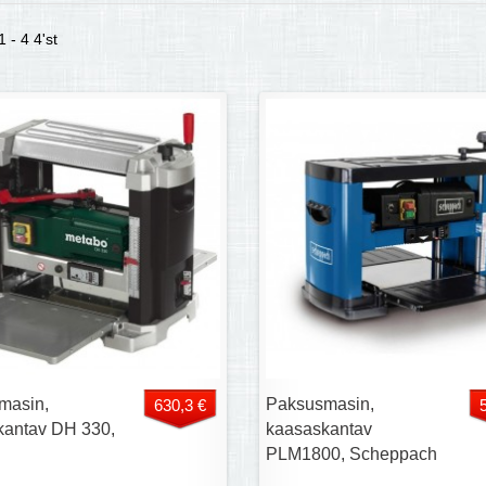
 - 4 4'st
masin,
Paksusmasin,
630,3 €
kantav DH 330,
kaasaskantav
PLM1800, Scheppach