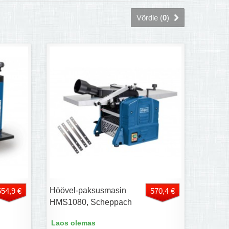
Võrdle (
0
)
Höövel-paksusmasin
554,9 €
570,4 €
HMS1080, Scheppach
Laos olemas