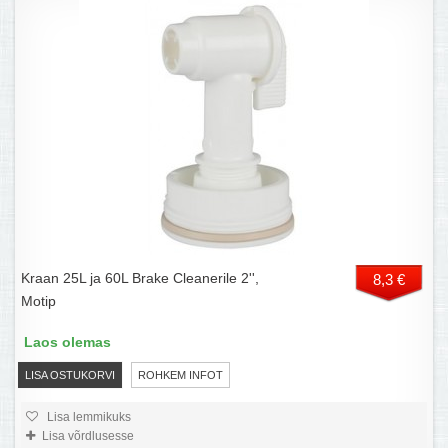
Kraan 25L ja 60L Brake Cleanerile 2'',
8,3 €
Motip
Laos olemas
LISA OSTUKORVI
ROHKEM INFOT
Lisa lemmikuks
Lisa võrdlusesse