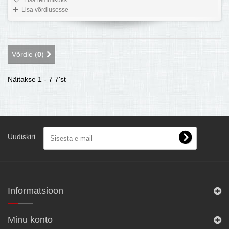
Lisa lemmikuks
Lisa võrdlusesse
Võrdle (
0
)
Näitakse 1 - 7 7'st
Uudiskiri
Informatsioon
Minu konto