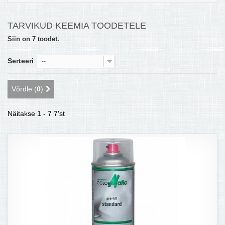
MULTIKEETJA.EE OSTUABI
TARVIKUD KEEMIA TOODETELE
KONTAKTID JA REKVISIIDID
Siin on 7 toodet.
BOONUSPROGRAMM
Serteeri
--
+
TÕUKERATAD
Võrdle (
0
)
Näitakse 1 - 7 7'st