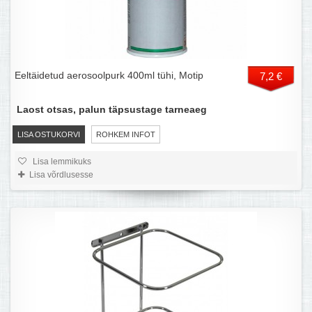
Eeltäidetud aerosoolpurk 400ml tühi, Motip
7,2 €
Laost otsas, palun täpsustage tarneaeg
LISA OSTUKORVI
ROHKEM INFOT
Lisa lemmikuks
Lisa võrdlusesse