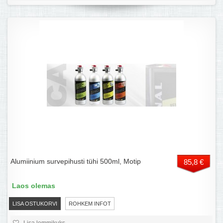
Alumiinium survepihusti tühi 500ml, Motip
85,8 €
Laos olemas
LISA OSTUKORVI
ROHKEM INFOT