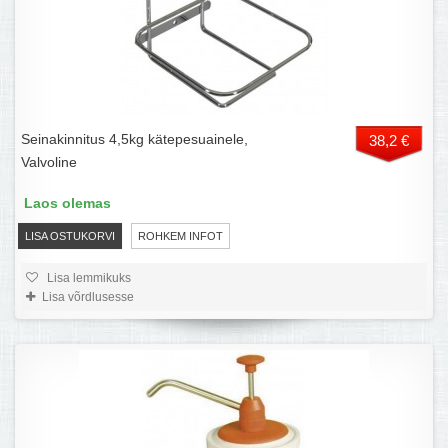
Seinakinnitus 4,5kg kätepesuainele,
38,2 €
Valvoline
Laos olemas
LISA OSTUKORVI
ROHKEM INFOT
Lisa lemmikuks
Lisa võrdlusesse