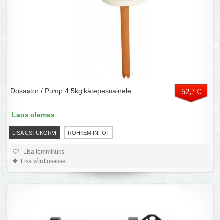
Dosaator / Pump 4,5kg kätepesuainele...
52,7 €
Laos olemas
LISA OSTUKORVI
ROHKEM INFOT
Lisa lemmikuks
Lisa võrdlusesse