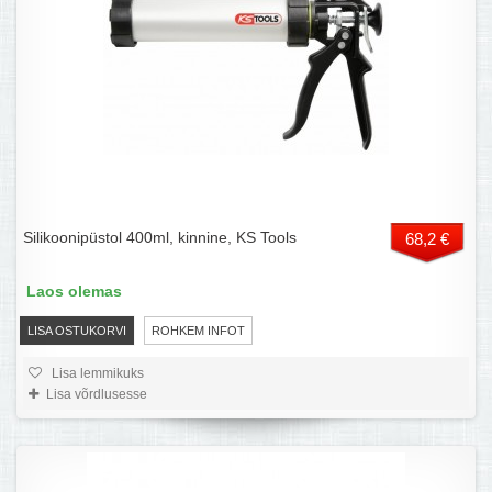
Silikoonipüstol 400ml, kinnine, KS Tools
68,2 €
Laos olemas
LISA OSTUKORVI
ROHKEM INFOT
Lisa lemmikuks
Lisa võrdlusesse