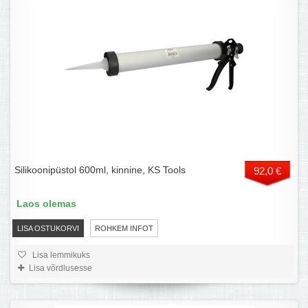
Silikoonipüstol 600ml, kinnine, KS Tools
92,0 €
Laos olemas
LISA OSTUKORVI
ROHKEM INFOT
Lisa lemmikuks
Lisa võrdlusesse