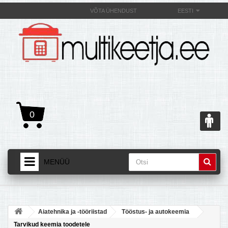
VÕTA ÜHENDUST
EESTI
0
MENÜÜ
AVALEHT
+
TOOTED
Aiatehnika ja -tööriistad
Tööstus- ja autokeemia
+
MULTIKEETJAST JA SELLE OMADUSEST
Tarvikud keemia toodetele