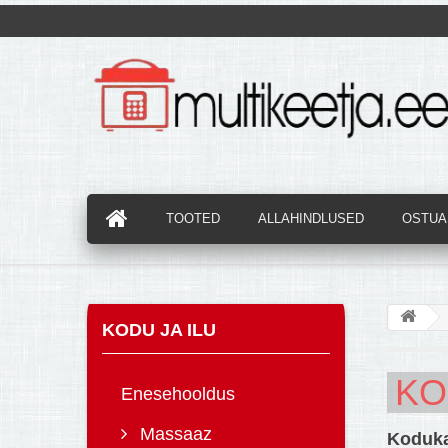
TOOTED
ALLAHINDLUSED
OSTUAB
KODU JA ILU
KO
Enesehooldus
Massaaz
Koduka