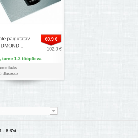
le paigutatav
60,9 €
EDMOND...
102,3 €
 tarne 1-2 tööpäeva
lemmikuks
võrdlusesse
--
 - 6 6'st