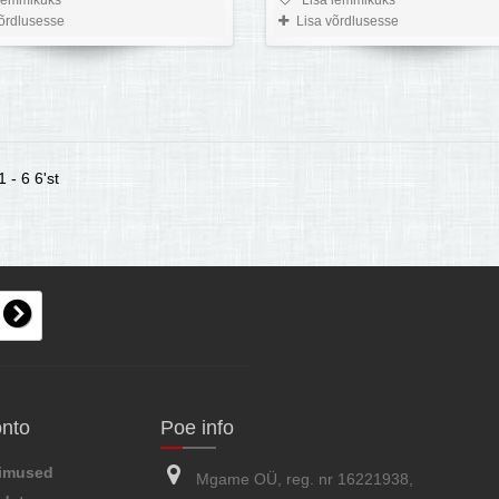
võrdlusesse
Lisa võrdlusesse
 - 6 6'st
onto
Poe info
limused
Mgame OÜ, reg. nr 16221938,