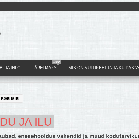
Uus!
I JA INFO
JÄRELMAKS
MIS ON MULTIKEETJA JA KUIDAS V
Kodu ja ilu
DU JA ILU
ubad, enesehooldus vahendid ja muud kodutarviku