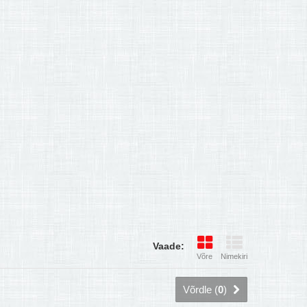
Vaade:
Võre
Nimekiri
Võrdle (
0
)