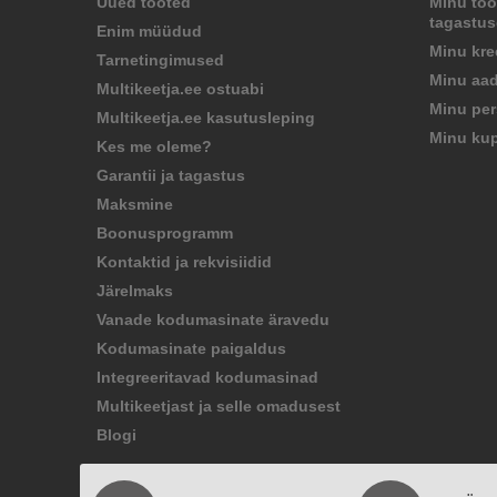
Uued tooted
Minu too
tagastu
Enim müüdud
Minu kre
Tarnetingimused
Minu aad
Multikeetja.ee ostuabi
Minu per
Multikeetja.ee kasutusleping
Minu ku
Kes me oleme?
Garantii ja tagastus
Maksmine
Boonusprogramm
Kontaktid ja rekvisiidid
Järelmaks
Vanade kodumasinate äravedu
Kodumasinate paigaldus
Integreeritavad kodumasinad
Multikeetjast ja selle omadusest
Blogi