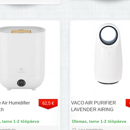
 Air Humidifier
VACO AIR PURIFIER
62,5 €
ch
LAVENDER AIRING
 tarne 1-2 tööpäeva
Olemas, tarne 1-2 tööpäeva
lemmikuks
Lisa lemmikuks