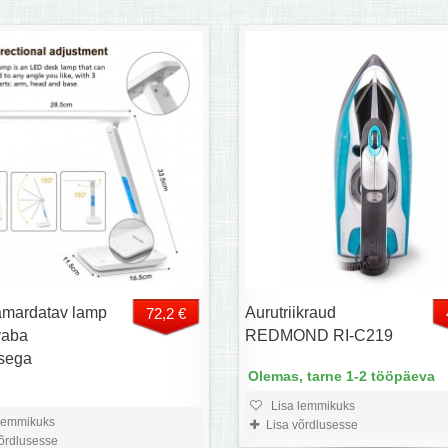
mardatav lamp
Aurutriikraud
72,2 €
vaba
REDMOND RI-C219
isega
Olemas, tarne 1-2 tööpäeva
Lisa lemmikuks
lemmikuks
Lisa võrdlusesse
võrdlusesse