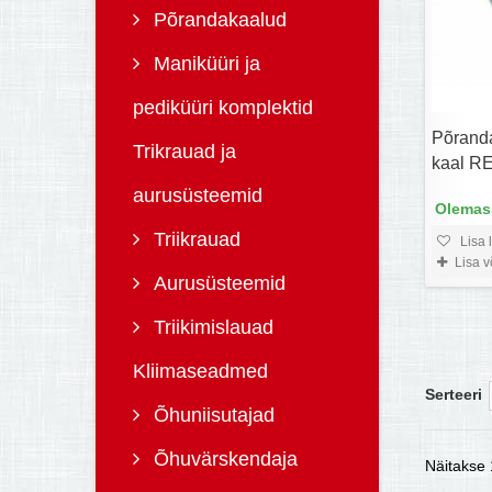
Põrandakaalud
Maniküüri ja
pediküüri komplektid
Põranda
Trikrauad ja
kaal R
aurusüsteemid
Olemas,
Triikrauad
Lisa 
Lisa 
Aurusüsteemid
Triikimislauad
Kliimaseadmed
Serteeri
Õhuniisutajad
Õhuvärskendaja
Näitakse 1