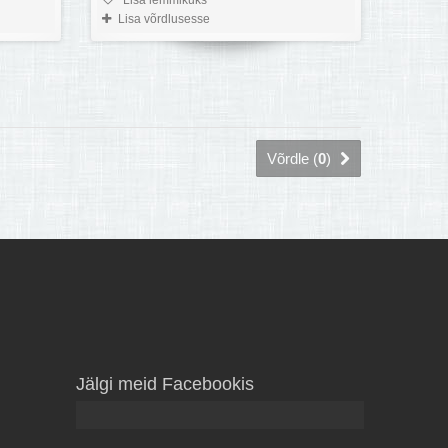
Lisa võrdlusesse
Võrdle (
0
)
Jälgi meid Facebookis