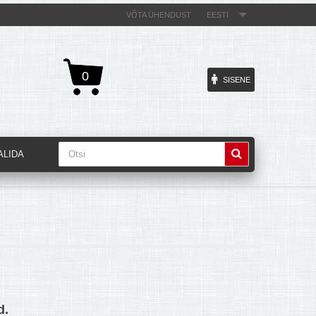
VÕTA ÜHENDUST
EESTI
0
SISENE
ALIDA
d.