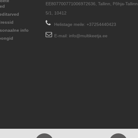
dete
EE807700771006972636, Tallinn, Põhja-Tallinn,
sed
5/1, 10412
editarved
ressid
Helistage meile:
+37254440423
sonaalne info
E-mail:
info@multikeetja.ee
pongid