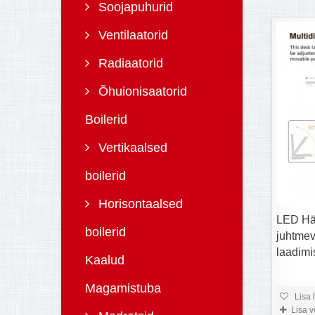
Soojapuhurid
Ventilaatorid
Radiaatorid
Õhuionisaatorid
Boilerid
Vertikaalsed
boilerid
Horisontaalsed
LED Hä
boilerid
juhtme
laadim
Kaalud
Magamistuba
Lisa 
Lisa 