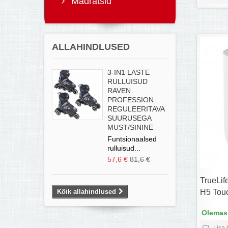
Madratsid
ALLAHINDLUSED
3-IN1 LASTE
RULLUISUD
RAVEN
PROFESSION
REGULEERITAVA
SUURUSEGA
MUST/SININE
Funtsionaalsed
rulluisud...
57,6 €
81,6 €
TrueLife
H5 Tou
Kõik allahindlused
Olemas,
Lisa 