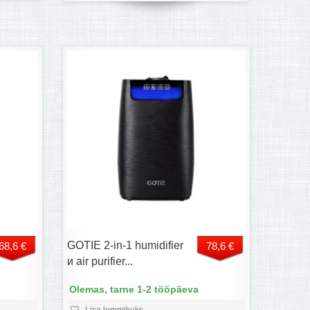
GOTIE 2-in-1 humidifier
68,6 €
78,6 €
и air purifier...
Olemas, tarne 1-2 tööpäeva
Lisa lemmikuks