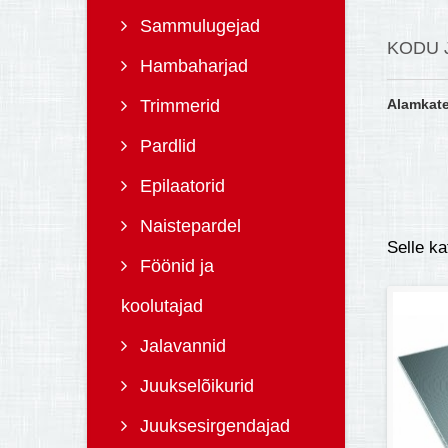
Sammulugejad
KODU 
Hambaharjad
Trimmerid
Alamkat
Pardlid
Epilaatorid
Naistepardel
Selle k
Föönid ja
koolutajad
Jalavannid
Juukselõikurid
Juuksesirgendajad