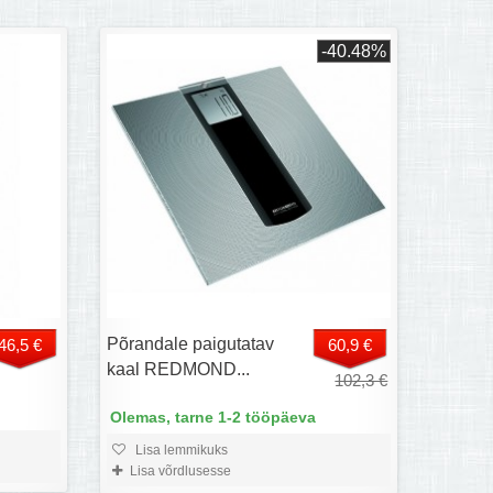
-40.48%
Põrandale paigutatav
46,5 €
60,9 €
kaal REDMOND...
102,3 €
Olemas, tarne 1-2 tööpäeva
Lisa lemmikuks
Lisa võrdlusesse