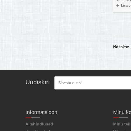
Lisa 
Näitakse 1
Uudiskiri
Informatsioon
Minu k
Allahindlused
Minu tel