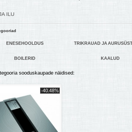
JA ILU
egooriad
ENESEHOOLDUS
TRIKRAUAD JA AURUSÜS
BOILERID
KAALUD
ategooria sooduskaupade näidised:
-40.48%