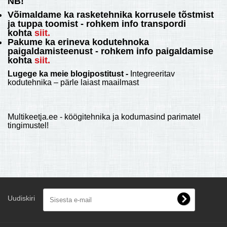
NB!
Võimaldame ka rasketehnika korrusele tõstmist
ja tuppa toomist - rohkem info transpordi
kohta
siit.
Pakume ka erineva kodutehnoka
paigaldamisteenust -
rohkem info paigaldamise
kohta
siit.
Lugege ka meie blogipostitust -
Integreeritav
kodutehnika – pärle laiast maailmast
Multikeetja.ee - köögitehnika ja kodumasind parimatel
tingimustel!
Uudiskiri