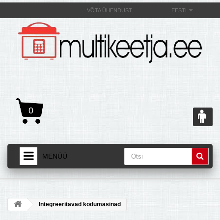
VÕTA ÜHENDUST
EESTI
0
MENÜÜ
AVALEHT
+
TOOTED
Integreeritavad kodumasinad
+
MULTIKEETJAST JA SELLE OMADUSEST