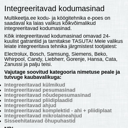
Integreeritavad kodumasinad
MULTIKEETJA.EE OSTUABI
Multikeetja.ee kodu- ja köögitehnika e-poes on
KONTAKTID JA REKVISIIDID
saadaval ka laias valikus kõikvõimalikud
integreeritavad kodumasinad.
BOONUSPROGRAMM
Kõik integreeritavad kodumasinad omavad 24-
kuulist gatrantiid ja tarnitakse TASUTA! Meie valikus
+
TÕUKERATAD
leiate integreeritava tehnika järgmistest tootjatest:
Electrolux, Bosch, Samsung, Siemens, Beko,
Whirpool, Candy, Liebherr, Gorenje, Hansa, Cata,
Zanussi ja palju teisi.
Vajutage soovitud kategooria nimetuse peale ja
tutvuge kaubavalikuga:
Integreeritavad külmikud
Integreeritavad pesumasinad
Integreeritavad nõudepesumasinad
Integreeritavad pliidiplaadid
Integreeritavad ahjud
Integreeritavad komplektid - ahi + pliidiplaat
Integreeritavad mikrolaineahjud
Sisseehitatavad õhupuhastid