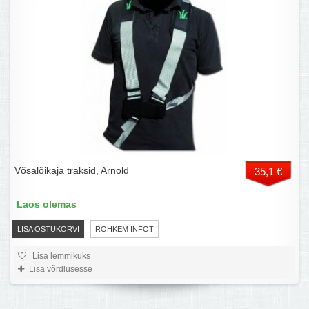
Võsalõikaja traksid, Arnold
35,1 €
Laos olemas
LISA OSTUKORVI
ROHKEM INFOT
Lisa lemmikuks
Lisa võrdlusesse