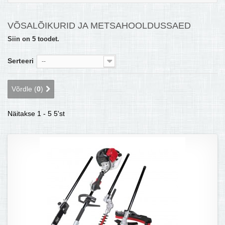
MULTIKEETJA.EE OSTUABI
VÕSALÕIKURID JA METSAHOOLDUSSAED
KONTAKTID JA REKVISIIDID
Siin on 5 toodet.
BOONUSPROGRAMM
Serteeri
--
+
TÕUKERATAD
Võrdle (
0
)
Näitakse 1 - 5 5'st