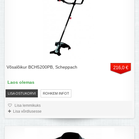
Võsalõikur BCH5200PB, Scheppach
216,0 €
Laos olemas
LISA OSTUKORVI
ROHKEM INFOT
Lisa lemmikuks
Lisa võrdlusesse