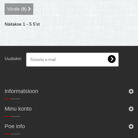
Võrdle (
0
)
Näitakse 1 - 5 5'st
Uudiskiri
Informatsioon
Minu konto
Poe info