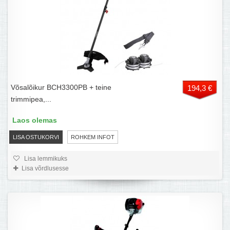
Võsalõikur BCH3300PB + teine
194,3 €
trimmipea,...
Laos olemas
LISA OSTUKORVI
ROHKEM INFOT
Lisa lemmikuks
Lisa võrdlusesse