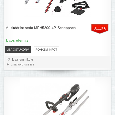
Multitööriist aeda MFH5200-4P, Scheppach
311,0 €
Laos olemas
LISA OSTUKORVI
ROHKEM INFOT
Lisa lemmikuks
Lisa võrdlusesse