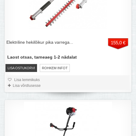
Elektriline hekilõikur pika varrega...
155,0 €
Laost otsas, tarneaeg 1-2 nädalat
LISA OSTUKORVI
ROHKEM INFOT
Lisa lemmikuks
Lisa võrdlusesse