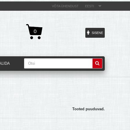
VÕTA ÜHENDUST
EESTI
0
SISENE
ALIDA
Tooted puuduvad.