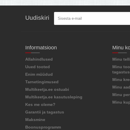
Uudiskiri
Informatsioon
Minu k
Allahindlused
Minu tel
Uued tooted
Minu too
tagastu
Enim müüdud
Minu kre
Tarnetingimused
Minu aad
Multikeetja.ee ostuabi
Minu per
Multikeetja.ee kasutusleping
Minu ku
Kes me oleme?
Garantii ja tagastus
Maksmine
Boonusprogramm