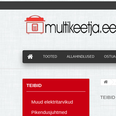
TOOTED
ALLAHINDLUSED
OSTUAB
TEIBID
TEIBI
Muud elektritarvikud
Pikendusjuhtmed