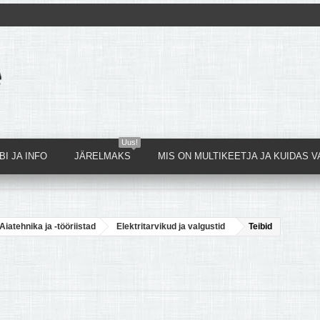
Uus!
I JA INFO
JÄRELMAKS
MIS ON MULTIKEETJA JA KUIDAS V
Aiatehnika ja -tööriistad
Elektritarvikud ja valgustid
Teibid
D