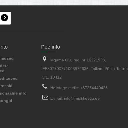
onto
Poe info
limused
Mgame OÜ, reg. nr 16221938,
dete
EE807700771006972636, Tallinn, Põhja-Tallinn,
sed
5/1, 10412
editarved
ressid
Helistage meile:
+37254440423
sonaalne info
E-mail:
info@multikeetja.ee
pongid