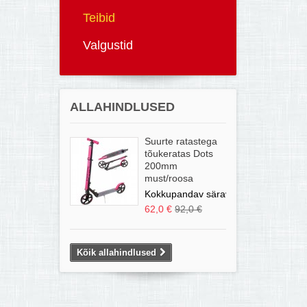
Teibid
Valgustid
ALLAHINDLUSED
Suurte ratastega
tõukeratas Dots
200mm
must/roosa
Kokkupandav särav...
62,0 €
92,0 €
Kõik allahindlused