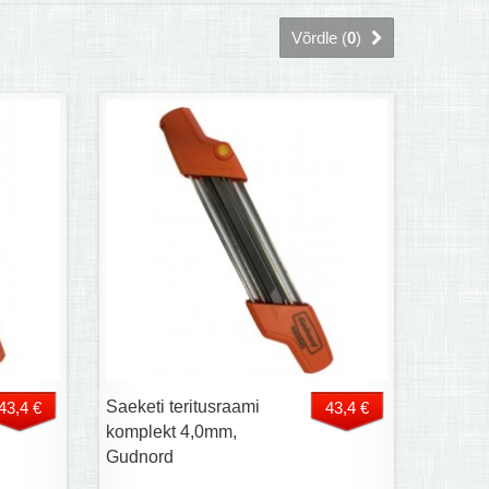
Võrdle (
0
)
Saeketi teritusraami
43,4 €
43,4 €
komplekt 4,0mm,
Gudnord