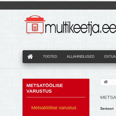
TOOTED
ALLAHINDLUSED
OSTUAB
METSATÖÖLISE
VARUSTUS
METSA
Metsatöölise varustus
Serteeri