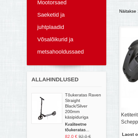
Mootorsaed
Näitakse 1
Saeketid ja
juhtplaadid
Võsalõikurid ja
metsahooldussaed
ALLAHINDLUSED
Tõukeratas Raven
Straight
Black/Silver
200mm
Ketiter
käsipiduriga
Schepp
Kvaliteetne
tõukeratas...
Laost o
82,0 €
92,0 €