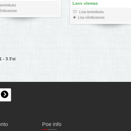
Laos olemas
lemmikuks
võrdlusesse
Lisa lemmikuks
Lisa võrdlusesse
 - 3 3'st
onto
Poe info