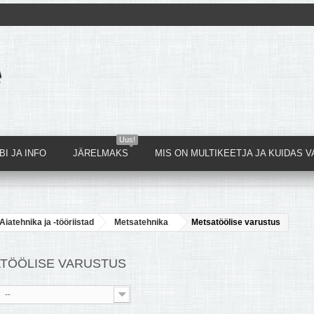
Uus!
I JA INFO
JÄRELMAKS
MIS ON MULTIKEETJA JA KUIDAS V
Aiatehnika ja -tööriistad
Metsatehnika
Metsatöölise varustus
TÖÖLISE VARUSTUS
--