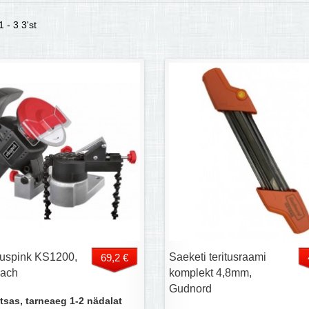
 - 3 3'st
ituspink KS1200,
Saeketi teritusraami
69,2 €
ach
komplekt 4,8mm,
Gudnord
tsas, tarneaeg 1-2 nädalat