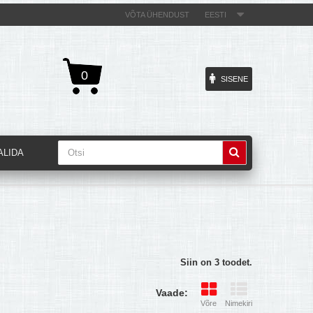
VÕTA ÜHENDUST
EESTI
0
SISENE
ALIDA
Siin on 3 toodet.
Vaade:
Võre
Nimekiri