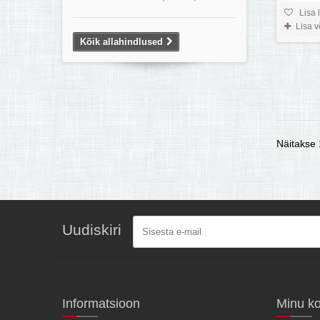
Lisa 
Lisa 
Kõik allahindlused
Näitakse 1
Uudiskiri
Informatsioon
Minu k