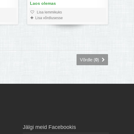
Laos olemas
Lisa lemmikuks
Lisa võrdlusesse
Võrdle (
0
)
Jälgi meid Facebookis