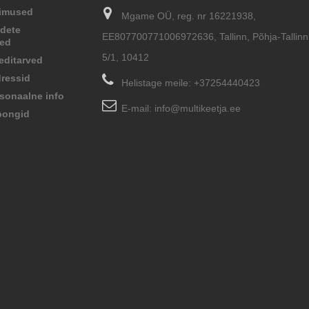
limused
Mgame OÜ, reg. nr 16221938,
dete
EE807700771006972636, Tallinn, Põhja-Tallinn,
sed
5/1, 10412
editarved
ressid
Helistage meile:
+37254440423
sonaalne info
E-mail:
info@multikeetja.ee
pongid