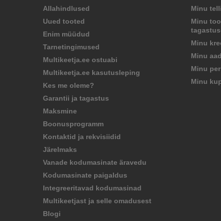
Allahindlused
Minu tel
Uued tooted
Minu too
tagastu
Enim müüdud
Minu kre
Tarnetingimused
Minu aad
Multikeetja.ee ostuabi
Minu per
Multikeetja.ee kasutusleping
Minu ku
Kes me oleme?
Garantii ja tagastus
Maksmine
Boonusprogramm
Kontaktid ja rekvisiidid
Järelmaks
Vanade kodumasinate äravedu
Kodumasinate paigaldus
Integreeritavad kodumasinad
Multikeetjast ja selle omadusest
Blogi