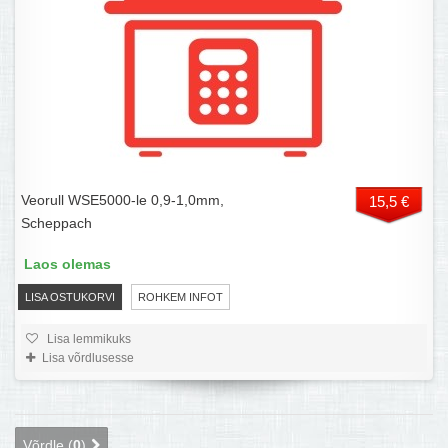
Veorull WSE5000-le 0,9-1,0mm,
15,5 €
Scheppach
Laos olemas
LISA OSTUKORVI
ROHKEM INFOT
Lisa lemmikuks
Lisa võrdlusesse
Võrdle (
0
)