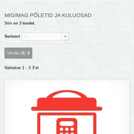
MULTIKEETJA.EE OSTUABI
MIG/MAG PÕLETID JA KULUOSAD
KONTAKTID JA REKVISIIDID
Siin on 3 toodet.
BOONUSPROGRAMM
Serteeri
--
+
TÕUKERATAD
Võrdle (
0
)
Näitakse 1 - 3 3'st