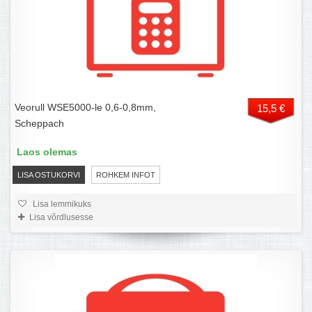
Veorull WSE5000-le 0,6-0,8mm,
15,5 €
Scheppach
Laos olemas
LISA OSTUKORVI
ROHKEM INFOT
Lisa lemmikuks
Lisa võrdlusesse