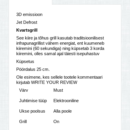
3D emissioon
Jet Defrost
Kvartsgrill
See kiire ja tõhus grill kasutab traditsioonilisest
infrapunagrillist vähem energiat, ent kuumeneb
kiiremini (60 sekundiga) ning küpsetab 3 korda
kiiremini, olles samal ajal täiesti isepuhastuv
Küpsetus
Pöördalus 25 cm.
Ole esimene, kes sellele tootele kommentaari
kirjutab WRITE YOUR REVIEW
Värv
Must
Juhtimise tüüp
Elektrooniline
Ukse poolsus
Alla poole
Grill
On