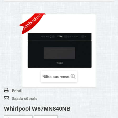
MULTIKEETJA.EE OSTUABI
Allahindlus!
KONTAKTID JA REKVISIIDID
BOONUSPROGRAMM
+
TÕUKERATAD
Näita suuremat
Prindi
Saada sõbrale
Whirlpool W67MN840NB