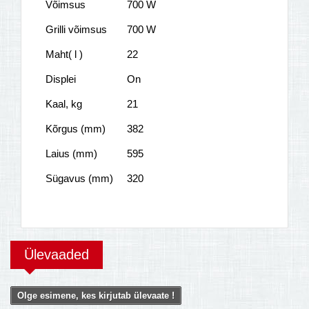
Võimsus
700 W
Grilli võimsus
700 W
Maht( l )
22
Displei
On
Kaal, kg
21
Kõrgus (mm)
382
Laius (mm)
595
Sügavus (mm)
320
Ülevaaded
Olge esimene, kes kirjutab ülevaate !