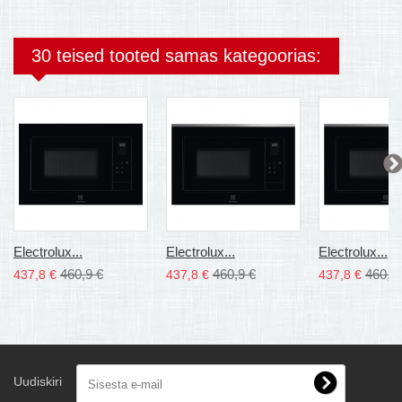
30 teised tooted samas kategoorias:
Electrolux...
Electrolux...
Electrolux...
460,9 €
460,9 €
460,9
437,8 €
437,8 €
437,8 €
Uudiskiri