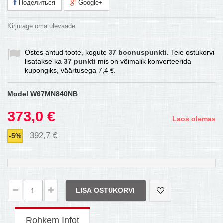
Поделиться
Google+
Kirjutage oma ülevaade
Ostes antud toote, kogute
37
boonuspunkti
. Teie ostukorvi
lisatakse ka
37
punkti
mis on võimalik konverteerida
kupongiks, väärtusega
7,4 €
.
Model
W67MN840NB
373,0 €
Laos olemas
392,7 €
-5%
LISA OSTUKORVI
Rohkem Infot