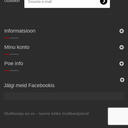
Uudiskiri
Informatsioon
Minu konto
Poe info
Jälgi meid Facebookis
Multikeetja.ee on - teame kõike multikeetjatest!