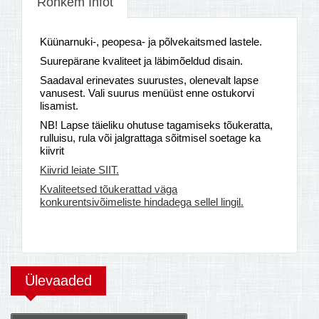
Rohkem Infot
Küünarnuki-, peopesa- ja põlvekaitsmed lastele.
Suurepärane kvaliteet ja läbimõeldud disain.
Saadaval erinevates suurustes, olenevalt lapse
vanusest. Vali suurus menüüst enne ostukorvi
lisamist.
NB! Lapse täieliku ohutuse tagamiseks tõukeratta,
rulluisu, rula või jalgrattaga sõitmisel soetage ka
kiivrit
Kiivrid leiate SIIT.
Kvaliteetsed tõukerattad väga
konkurentsivõimeliste hindadega sellel lingil.
Ülevaaded