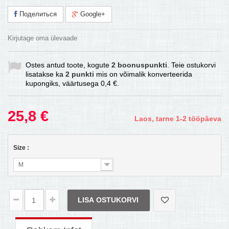
Поделиться
Google+
Kirjutage oma ülevaade
Ostes antud toote, kogute
2
boonuspunkti
. Teie ostukorvi
lisatakse ka
2
punkti
mis on võimalik konverteerida
kupongiks, väärtusega
0,4 €
.
25,8 €
Laos, tarne 1-2 tööpäeva
Size :
M
LISA OSTUKORVI