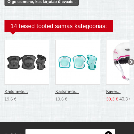
Olge esimene, kes kirjutab ülevaate !
14 teised tooted samas kategoorias:
Kaitsmete...
Kaitsmete...
Kiiver...
40,3 €
19,6 €
19,6 €
30,3 €