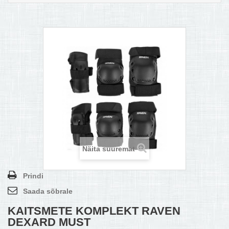
MULTIKEETJA.EE OSTUABI
KONTAKTID JA REKVISIIDID
BOONUSPROGRAMM
+
TÕUKERATAD
Näita suuremat
Prindi
Saada sõbrale
KAITSMETE KOMPLEKT RAVEN
DEXARD MUST