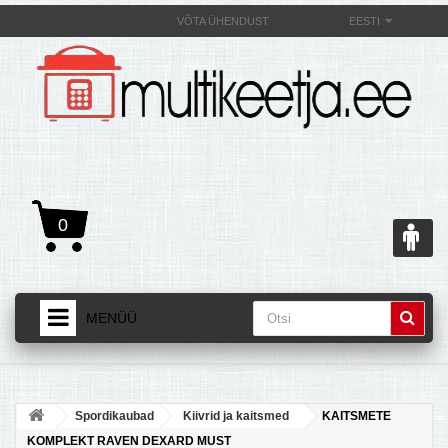
VÕTA ÜHENDUST
EESTI
0
MENÜÜ
AVALEHT
+
TOOTED
Spordikaubad
Kiivrid ja kaitsmed
KAITSMETE
+
MULTIKEETJAST JA SELLE OMADUSEST
KOMPLEKT RAVEN DEXARD MUST