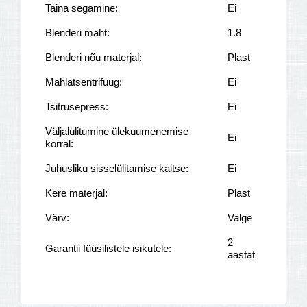
Taina segamine:
Ei
Blenderi maht:
1.8
Blenderi nõu materjal:
Plast
Mahlatsentrifuug:
Ei
Tsitrusepress:
Ei
Väljalülitumine ülekuumenemise
Ei
korral:
Juhusliku sisselülitamise kaitse:
Ei
Kere materjal:
Plast
Värv:
Valge
2
Garantii füüsilistele isikutele:
aastat