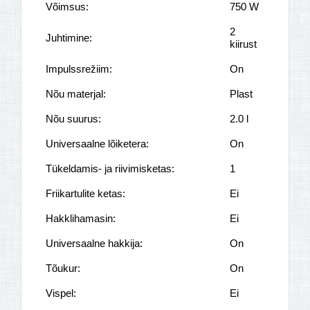
Võimsus:
750 W
2
Juhtimine:
kiirust
Impulssrežiim:
On
Nõu materjal:
Plast
Nõu suurus:
2.0 l
Universaalne lõiketera:
On
Tükeldamis- ja riivimisketas:
1
Friikartulite ketas:
Ei
Hakklihamasin:
Ei
Universaalne hakkija:
On
Tõukur:
On
Vispel:
Ei