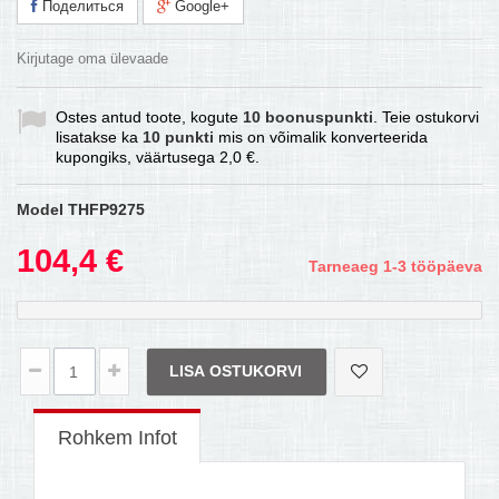
Поделиться
Google+
Kirjutage oma ülevaade
Ostes antud toote, kogute
10
boonuspunkti
. Teie ostukorvi
lisatakse ka
10
punkti
mis on võimalik konverteerida
kupongiks, väärtusega
2,0 €
.
Model
THFP9275
104,4 €
Tarneaeg 1-3 tööpäeva
LISA OSTUKORVI
Rohkem Infot