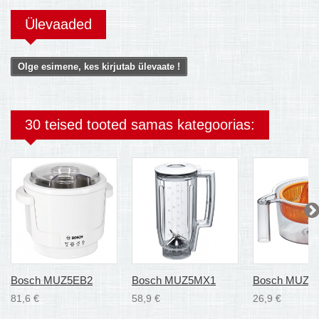
Ülevaaded
Olge esimene, kes kirjutab ülevaate !
30 teised tooted samas kategoorias:
Bosch MUZ5EB2
Bosch MUZ5MX1
Bosch MUZ5
81,6 €
58,9 €
26,9 €