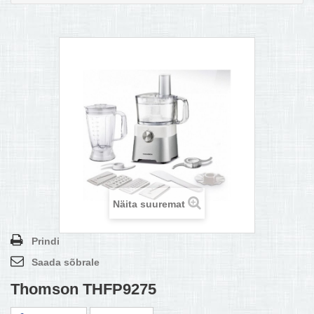
MULTIKEETJA.EE OSTUABI
KONTAKTID JA REKVISIIDID
BOONUSPROGRAMM
+
TÕUKERATAD
Näita suuremat
Prindi
Saada sõbrale
Thomson THFP9275