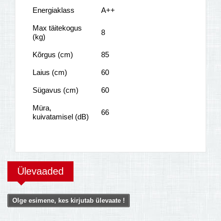
Energiaklass
A++
Max täitekogus
8
(kg)
Kõrgus (cm)
85
Laius (cm)
60
Sügavus (cm)
60
Müra,
66
kuivatamisel (dB)
Ülevaaded
Olge esimene, kes kirjutab ülevaate !