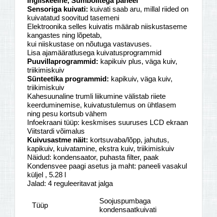
Ingliskeelne, Sümbolitega paneel
Sensoriga kuivati:
kuivati saab aru, millal riided on
kuivatatud soovitud tasemeni
Elektroonika selles kuivatis määrab niiskustaseme
kangastes ning lõpetab,
kui niiskustase on nõutuga vastavuses.
Lisa ajamääratlusega kuivatusprogrammid
Puuvillaprogrammid:
kapikuiv plus, väga kuiv,
triikimiskuiv
Sünteetika programmid:
kapikuiv, väga kuiv,
triikimiskuiv
Kahesuunaline trumli liikumine välistab riiete
keerduminemise, kuivatustulemus on ühtlasem
ning pesu kortsub vähem
Infoekraani tüüp: keskmises suuruses LCD ekraan
Viitstardi võimalus
Kuivusastme näit:
kortsuvaba/lõpp, jahutus,
kapikuiv, kuivatamine, ekstra kuiv, triikimiskuiv
Näidud: kondensaator, puhasta filter, paak
Kondensvee paagi asetus ja maht: paneeli vasakul
küljel , 5.28 l
Jalad: 4 reguleeritavat jalga
Soojuspumbaga
Tüüp
kondensaatkuivati