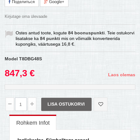
Поделиться
Google+
Kirjutage oma ülevaade
Ostes antud toote, kogute
84
boonuspunkti
. Teie ostukorvi
lisatakse ka
84
punkti
mis on võimalik konverteerida
kupongiks, väärtusega
16,8 €
.
Model
T8DBG48S
847,3 €
Laos olemas
LISA OSTUKORVI
Rohkem Infot