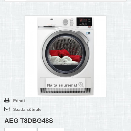
MULTIKEETJA.EE OSTUABI
KONTAKTID JA REKVISIIDID
BOONUSPROGRAMM
+
TÕUKERATAD
Näita suuremat
Prindi
Saada sõbrale
AEG T8DBG48S