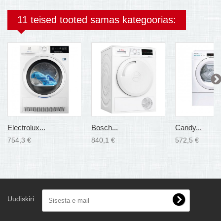
11 teised tooted samas kategoorias:
Electrolux...
Bosch...
Candy...
754,3 €
840,1 €
572,5 €
Uudiskiri