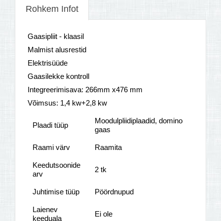
Rohkem Infot
Gaasipliit - klaasil
Malmist alusrestid
Elektrisüüde
Gaasilekke kontroll
Integreerimisava: 266mm x476 mm
Võimsus: 1,4 kw+2,8 kw
Moodulpliidiplaadid, domino
Plaadi tüüp
gaas
Raami värv
Raamita
Keedutsoonide
2 tk
arv
Juhtimise tüüp
Pöördnupud
Laienev
Ei ole
keeduala