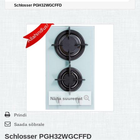
Schlosser PGH32WGCFFD
MULTIKEETJA.EE OSTUABI
KONTAKTID JA REKVISIIDID
Allahindlus!
BOONUSPROGRAMM
+
TÕUKERATAD
Näita suuremat
Prindi
Saada sõbrale
Schlosser PGH32WGCFFD