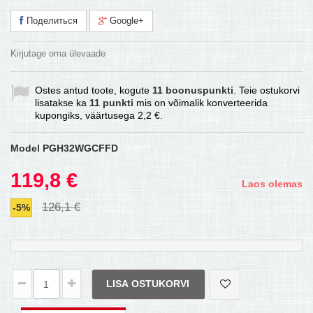
Поделиться
Google+
Kirjutage oma ülevaade
Ostes antud toote, kogute
11
boonuspunkti
. Teie ostukorvi
lisatakse ka
11
punkti
mis on võimalik konverteerida
kupongiks, väärtusega
2,2 €
.
Model
PGH32WGCFFD
119,8 €
Laos olemas
126,1 €
-5%
LISA OSTUKORVI