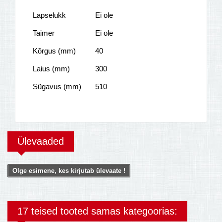
Lapselukk
Ei ole
Taimer
Ei ole
Kõrgus (mm)
40
Laius (mm)
300
Sügavus (mm)
510
Ülevaaded
Olge esimene, kes kirjutab ülevaate !
17 teised tooted samas kategoorias: