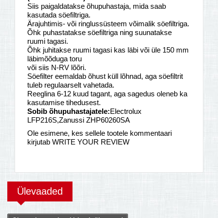
Siis paigaldatakse õhupuhastaja, mida saab
kasutada söefiltriga.
Ärajuhtimis- või ringlussüsteem võimalik söefiltriga.
Õhk puhastatakse söefiltriga ning suunatakse
ruumi tagasi.
Õhk juhitakse ruumi tagasi kas läbi või üle 150 mm
läbimõõduga toru
või siis N-RV lõõri.
Söefilter eemaldab õhust küll lõhnad, aga söefiltrit
tuleb regulaarselt vahetada.
Reeglina 6-12 kuud tagant, aga sagedus oleneb ka
kasutamise tihedusest.
Sobib õhupuhastajatele:
Electrolux
LFP216S,Zanussi ZHP60260SA
Ole esimene, kes sellele tootele kommentaari
kirjutab WRITE YOUR REVIEW
Ülevaaded