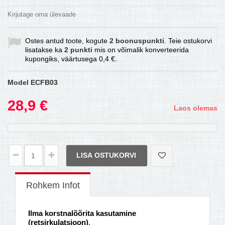
Kirjutage oma ülevaade
Ostes antud toote, kogute
2
boonuspunkti
. Teie ostukorvi
lisatakse ka
2
punkti
mis on võimalik konverteerida
kupongiks, väärtusega
0,4 €
.
Model
ECFB03
28,9 €
Laos olemas
LISA OSTUKORVI
Rohkem Infot
Ilma korstnalõõrita kasutamine
(retsirkulatsioon)
.