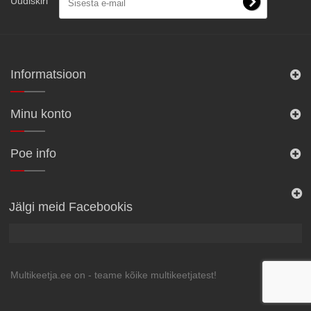
Uudiskiri
Informatsioon
Minu konto
Poe info
Jälgi meid Facebookis
Multikeetja.ee on - teame kõike multikeetjatest!