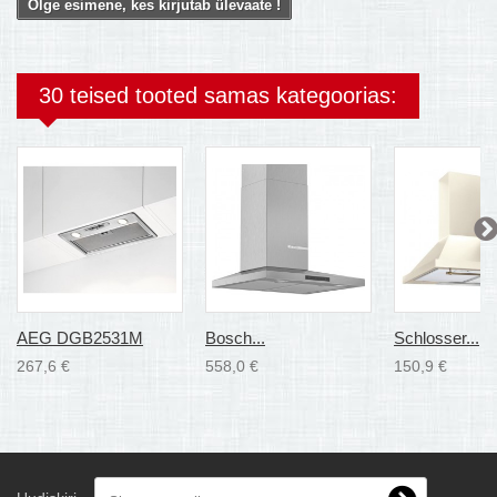
Olge esimene, kes kirjutab ülevaate !
30 teised tooted samas kategoorias:
AEG DGB2531M
Bosch...
Schlosser...
267,6 €
558,0 €
150,9 €