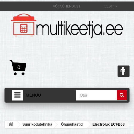
VÕTA ÜHENDUST
EESTI
0
MENÜÜ
AVALEHT
+
TOOTED
Suur kodutehnika
Õhupuhastid
Electrolux ECFB03
+
MULTIKEETJAST JA SELLE OMADUSEST