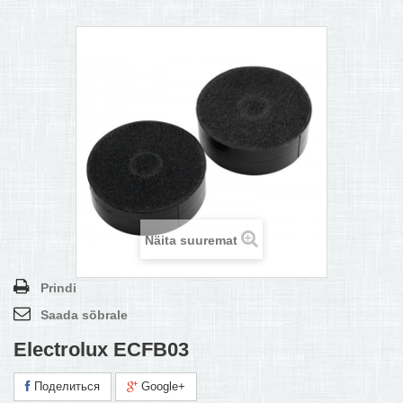
MULTIKEETJA.EE OSTUABI
KONTAKTID JA REKVISIIDID
BOONUSPROGRAMM
+
TÕUKERATAD
Näita suuremat
Prindi
Saada sõbrale
Electrolux ECFB03
Поделиться
Google+