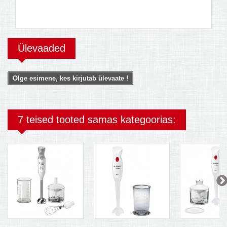
Ülevaaded
Olge esimene, kes kirjutab ülevaate !
7 teised tooted samas kategoorias: