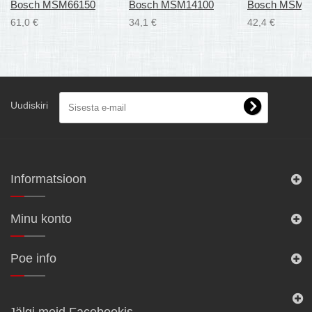
Bosch MSM66150
Bosch MSM14100
Bosch MSM1
61,0 €
34,1 €
42,4 €
Uudiskiri
Informatsioon
Minu konto
Poe info