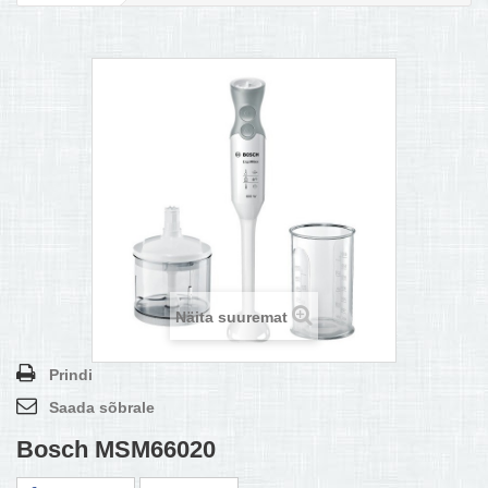
MULTIKEETJA.EE OSTUABI
KONTAKTID JA REKVISIIDID
BOONUSPROGRAMM
+
TÕUKERATAD
Näita suuremat
Prindi
Saada sõbrale
Bosch MSM66020