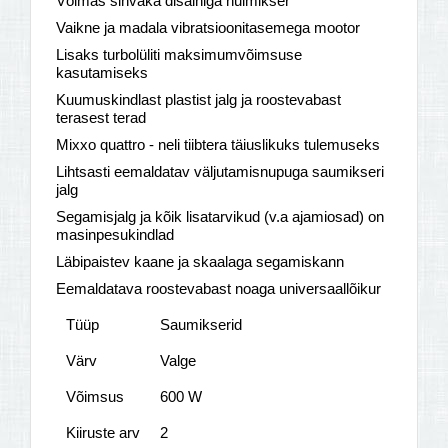
Võimas sihvaka disainiga nuimikser
Vaikne ja madala vibratsioonitasemega mootor
Lisaks turbolüliti maksimumvõimsuse
kasutamiseks
Kuumuskindlast plastist jalg ja roostevabast
terasest terad
Mixxo quattro - neli tiibtera täiuslikuks tulemuseks
Lihtsasti eemaldatav väljutamisnupuga saumikseri
jalg
Segamisjalg ja kõik lisatarvikud (v.a ajamiosad) on
masinpesukindlad
Läbipaistev kaane ja skaalaga segamiskann
Eemaldatava roostevabast noaga universaallõikur
Tüüp
Saumikserid
Värv
Valge
Võimsus
600 W
Kiiruste arv
2