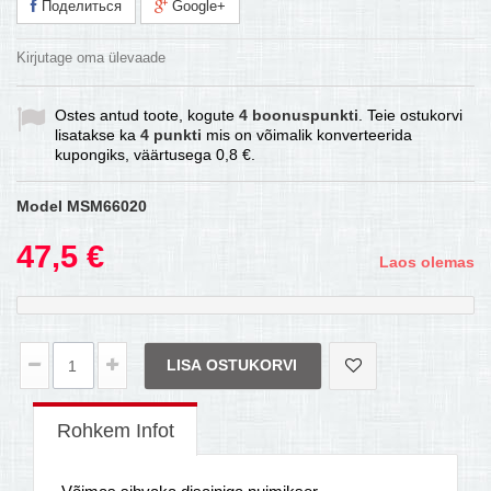
Поделиться
Google+
Kirjutage oma ülevaade
Ostes antud toote, kogute
4
boonuspunkti
. Teie ostukorvi
lisatakse ka
4
punkti
mis on võimalik konverteerida
kupongiks, väärtusega
0,8 €
.
Model
MSM66020
47,5 €
Laos olemas
LISA OSTUKORVI
Rohkem Infot