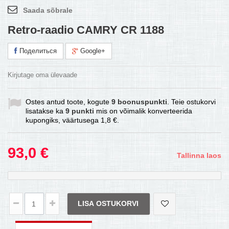
Saada sõbrale
Retro-raadio CAMRY CR 1188
Поделиться
Google+
Kirjutage oma ülevaade
Ostes antud toote, kogute
9
boonuspunkti
. Teie ostukorvi
lisatakse ka
9
punkti
mis on võimalik konverteerida
kupongiks, väärtusega
1,8 €
.
93,0 €
Tallinna laos
LISA OSTUKORVI