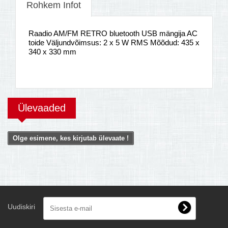
Rohkem Infot
Raadio AM/FM RETRO bluetooth USB mängija AC
toide Väljundvõimsus: 2 x 5 W RMS Mõõdud: 435 x
340 x 330 mm
Ülevaaded
Olge esimene, kes kirjutab ülevaate !
Uudiskiri