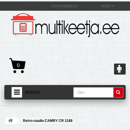
VÕTA ÜHENDUST
EESTI
0
MENÜÜ
AVALEHT
+
TOOTED
Retro-raadio CAMRY CR 1188
+
MULTIKEETJAST JA SELLE OMADUSEST