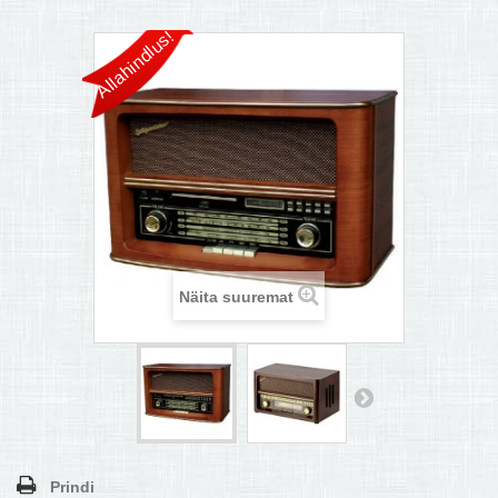
MULTIKEETJA.EE OSTUABI
Allahindlus!
KONTAKTID JA REKVISIIDID
BOONUSPROGRAMM
+
TÕUKERATAD
Näita suuremat
Prindi