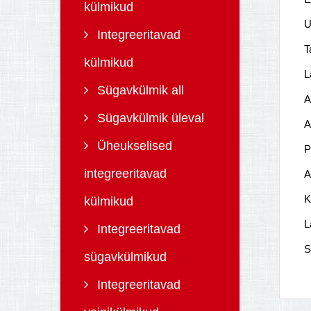
külmikud
U
Integreeritavad
T
külmikud
L
Sügavkülmik all
A
Sügavkülmik üleval
A
Üheukselised
P
integreeritavad
A
K
külmikud
L
Integreeritavad
S
sügavkülmikud
Integreeritavad