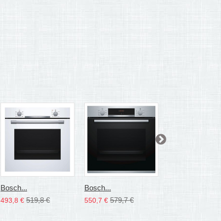
Bosch...
Bosch...
Schlosser...
519,8 €
579,7 €
382,3 €
493,8 €
550,7 €
363,2 €