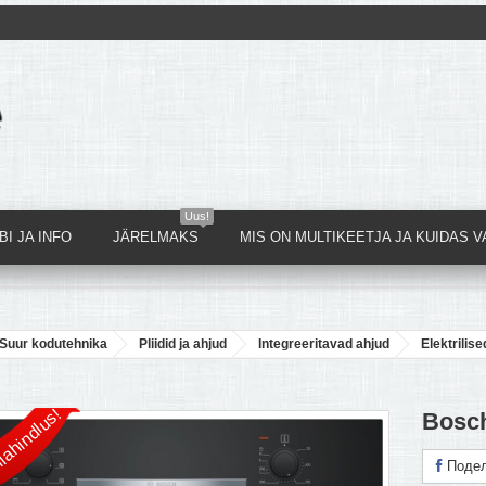
Uus!
I JA INFO
JÄRELMAKS
MIS ON MULTIKEETJA JA KUIDAS V
Suur kodutehnika
Pliidid ja ahjud
Integreeritavad ahjud
Elektrilise
lahindlus!
Bosc
Подел