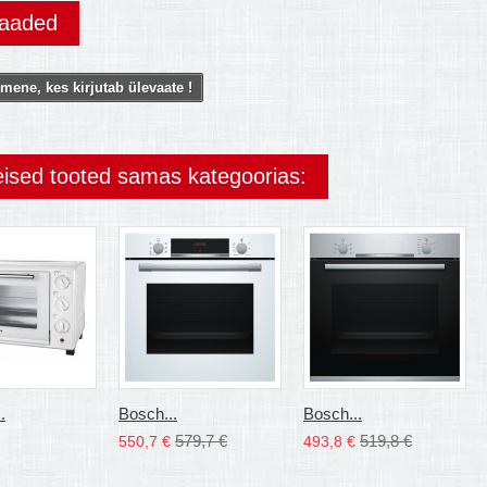
vaaded
mene, kes kirjutab ülevaate !
eised tooted samas kategoorias:
.
Bosch...
Bosch...
579,7 €
519,8 €
550,7 €
493,8 €