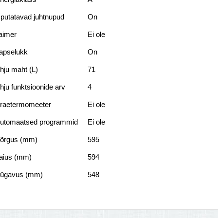
putatavad juhtnupud
On
aimer
Ei ole
apselukk
On
hju maht (L)
71
hju funktsioonide arv
4
raetermomeeter
Ei ole
utomaatsed programmid
Ei ole
õrgus (mm)
595
aius (mm)
594
ügavus (mm)
548