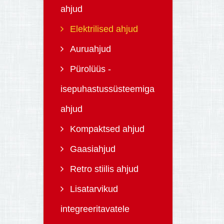
ahjud
Elektrilised ahjud
Auruahjud
Pürolüüs -
isepuhastussüsteemiga
ahjud
Kompaktsed ahjud
Gaasiahjud
Retro stiilis ahjud
Lisatarvikud
integreeritavatele