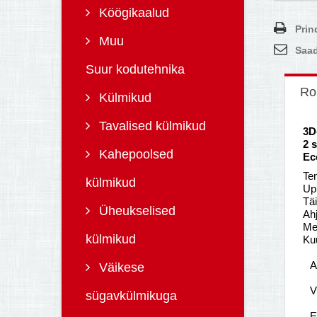
Köögikaalud
Prin
Muu
Saad
Suur kodutehnika
Ro
Külmikud
Tavalised külmikud
3D
2 
Kahepoolsed
Ec
Tem
külmikud
Up
Täi
Üheukselised
Ah
Me
külmikud
Ku
A
Väikese
V
sügavkülmikuga
E