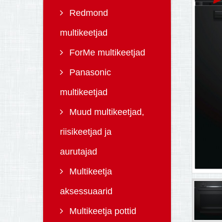
Redmond
multikeetjad
ForMe multikeetjad
Panasonic
multikeetjad
Muud multikeetjad,
riisikeetjad ja
aurutajad
Multikeetja
aksessuaarid
Multikeetja pottid