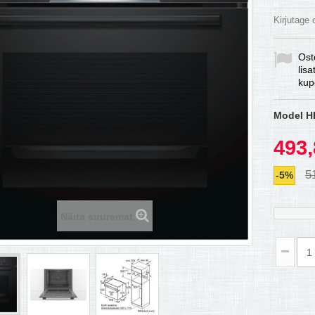
Kirjutage
Ost
lis
kup
Model
H
493,
5
-5%
Näita suuremat