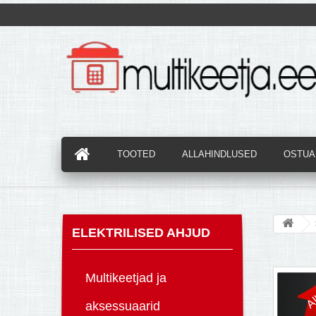
TOOTED
ALLAHINDLUSED
OSTUAB
ELEKTRILISED AHJUD
Al
Multikeetjad ja
aksessuaarid