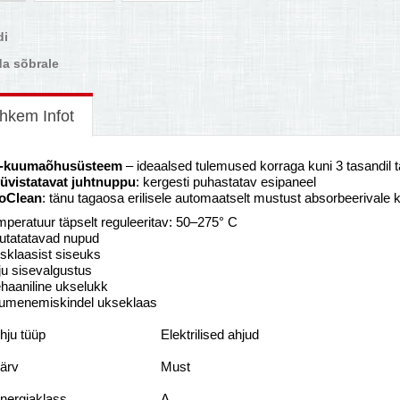
di
a sõbrale
hkem Infot
-kuumaõhusüsteem
– ideaalsed tulemused korraga kuni 3 tasandil 
süvistatavat juhtnuppu
: kergesti puhastatav esipaneel
oClean
: tänu tagaosa erilisele automaatselt mustust absorbeerivale 
peratuur täpselt reguleeritav: 50–275° C
utatatavad nupud
sklaasist siseuks
ju sisevalgustus
haaniline ukselukk
umenemiskindel ukseklaas
hju tüüp
Elektrilised ahjud
ärv
Must
nergiaklass
A