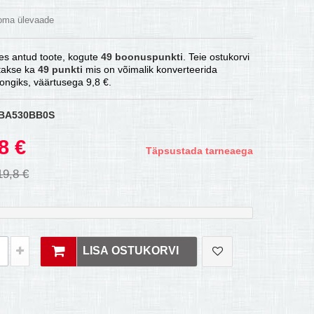
 oma ülevaade
es antud toote, kogute
49
boonuspunkti
. Teie ostukorvi
atakse ka
49
punkti
mis on võimalik konverteerida
ongiks, väärtusega
9,8 €
.
BA530BB0S
8 €
Täpsustada tarneaega
19,8 €
LISA OSTUKORVI