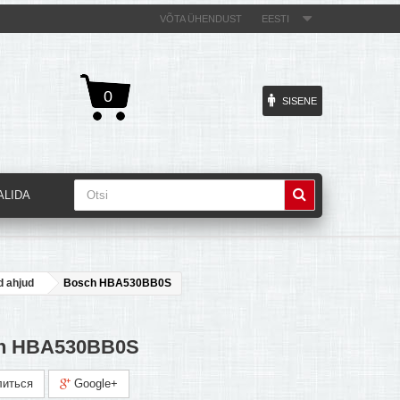
VÕTA ÜHENDUST
EESTI
0
SISENE
ALIDA
d ahjud
Bosch HBA530BB0S
h HBA530BB0S
иться
Google+