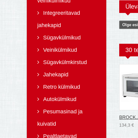
veinikülmikud
Üle
Integreeritavad
jahekapid
Olge esi
Sügavkülmikud
30 t
Veinikülmikud
Sügavkülmkirstud
Jahekapid
Retro külmikud
Autokülmikud
Pesumasinad ja
BROCK..
kuivatid
134,3 €
Pealtlaetavad