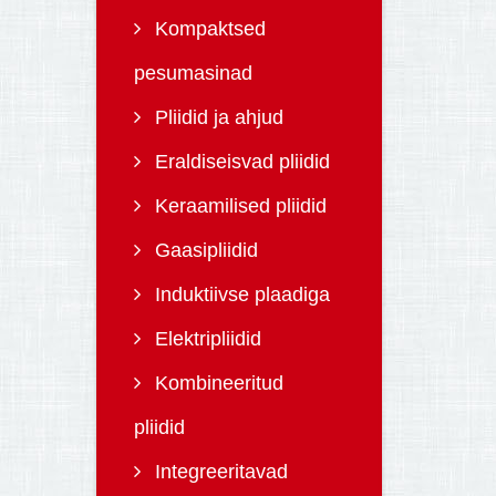
Kompaktsed
pesumasinad
Pliidid ja ahjud
Eraldiseisvad pliidid
Keraamilised pliidid
Gaasipliidid
Induktiivse plaadiga
Elektripliidid
Kombineeritud
pliidid
Integreeritavad