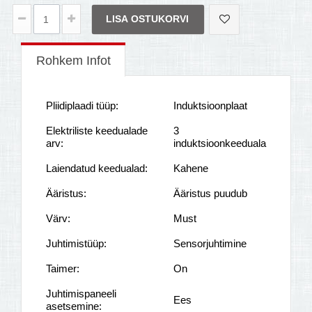
LISA OSTUKORVI
Rohkem Infot
Pliidiplaadi tüüp:
Induktsioonplaat
Elektriliste keedualade
3
arv:
induktsioonkeeduala
Laiendatud keedualad:
Kahene
Ääristus:
Ääristus puudub
Värv:
Must
Juhtimistüüp:
Sensorjuhtimine
Taimer:
On
Juhtimispaneeli
Ees
asetsemine: