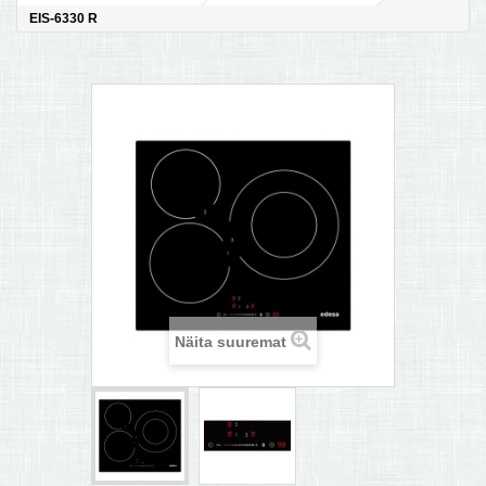
EIS-6330 R
MULTIKEETJA.EE OSTUABI
KONTAKTID JA REKVISIIDID
BOONUSPROGRAMM
+
TÕUKERATAD
Näita suuremat