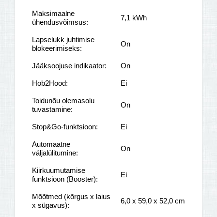
Maksimaalne
7,1 kWh
ühendusvõimsus:
Lapselukk juhtimise
On
blokeerimiseks:
Jääksoojuse indikaator:
On
Hob2Hood:
Ei
Toidunõu olemasolu
On
tuvastamine:
Stop&Go-funktsioon:
Ei
Automaatne
On
väljalülitumine:
Kiirkuumutamise
Ei
funktsioon (Booster):
Mõõtmed (kõrgus x laius
6,0 x 59,0 x 52,0 cm
x sügavus):