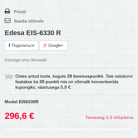
Prindi
Saada sõbrale
Edesa EIS-6330 R
Поделиться
Google+
Kirjutage oma ülevaade
Ostes antud toote, kogute
29
boonuspunkti
. Teie ostukorvi
lisatakse ka
29
punkti
mis on võimalik konverteerida
kupongiks, väärtusega
5,8 €
.
Model
EIS6330R
296,6 €
Tarneaeg 1-3 tööpäeva