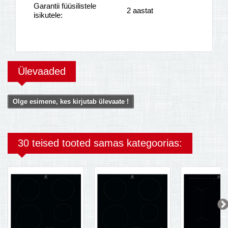
Garantii füüsilistele
2 aastat
isikutele:
Ülevaaded
Olge esimene, kes kirjutab ülevaate !
30 teised tooted samas kategoorias: