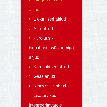
Integreeritavad
ahjud
Elektrilised ahjud
Auruahjud
Pürolüüs -
isepuhastussüsteemiga
ahjud
Kompaktsed ahjud
Gaasiahjud
Retro stiilis ahjud
Lisatarvikud
integreeritavatele