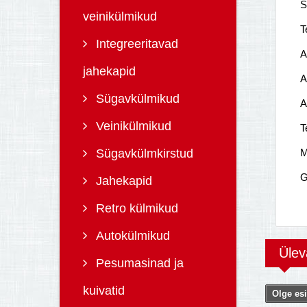
S
veinikülmikud
T
Integreeritavad
A
jahekapid
A
Sügavkülmikud
A
Veinikülmikud
T
Sügavkülmkirstud
M
G
Jahekapid
Retro külmikud
Autokülmikud
Üle
Pesumasinad ja
kuivatid
Olge esi