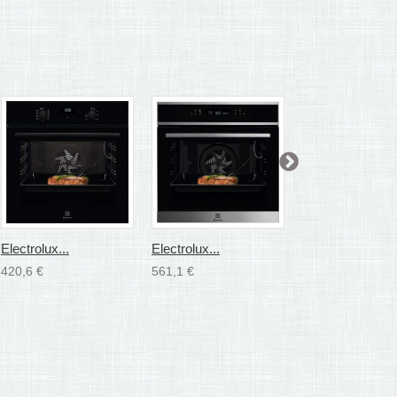
Electrolux...
Electrolux...
Electrolux...
420,6 €
561,1 €
607,6 €