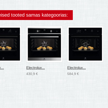
eised tooted samas kategoorias:
...
Electrolux...
Electrolux...
430,9 €
584,9 €