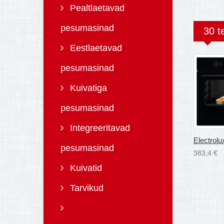
Pealtlaetavad
pesumasinad
30 t
Eestlaetavad
pesumasinad
Kuivatiga
pesumasinad
Integreeritavad
Electrolux
pesumasinad
383,4 €
Kuivatid
Tarvikud