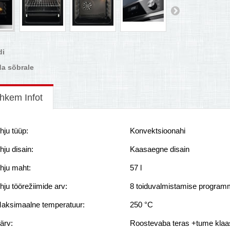
di
a sõbrale
hkem Infot
hju tüüp:
Konvektsioonahi
hju disain:
Kaasaegne disain
hju maht:
57 l
hju töörežiimide arv:
8 toiduvalmistamise program
aksimaalne temperatuur:
250 °C
ärv:
Roostevaba teras +tume klaa