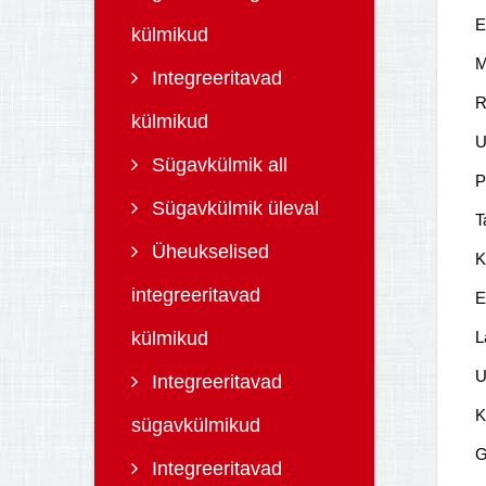
E
külmikud
M
Integreeritavad
R
külmikud
U
Sügavkülmik all
P
Sügavkülmik üleval
T
Üheukselised
K
integreeritavad
E
külmikud
L
U
Integreeritavad
K
sügavkülmikud
Gr
Integreeritavad