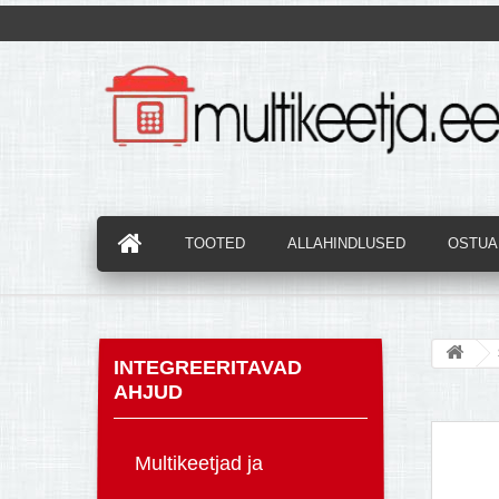
TOOTED
ALLAHINDLUSED
OSTUAB
INTEGREERITAVAD
AHJUD
Multikeetjad ja