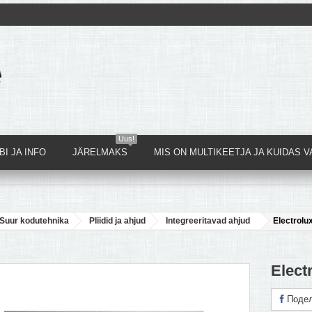
Uus!
I JA INFO
JÄRELMAKS
MIS ON MULTIKEETJA JA KUIDAS V
Suur kodutehnika
Pliidid ja ahjud
Integreeritavad ahjud
Electrol
Elect
Подел