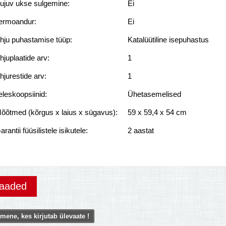
ujuv ukse sulgemine:
Ei
ermoandur:
Ei
hju puhastamise tüüp:
Katalüütiline isepuhastus
hjuplaatide arv:
1
hjurestide arv:
1
eleskoopsiinid:
Ühetasemelised
õõtmed (kõrgus x laius x sügavus):
59 x 59,4 x 54 cm
arantii füüsilistele isikutele:
2 aastat
vaaded
mene, kes kirjutab ülevaate !