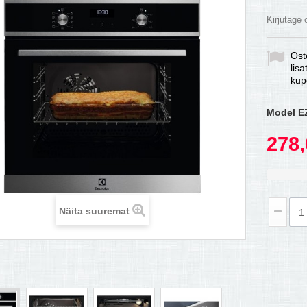
Kirjutage
Ost
lis
kup
Model
E
278,
Näita suuremat