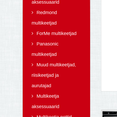
aksessuaarid
Redmond
multikeetjad
ForMe multikeetjad
Panasonic
multikeetjad
Muud multikeetjad,
riisikeetjad ja
aurutajad
Multikeetja
aksessuaarid