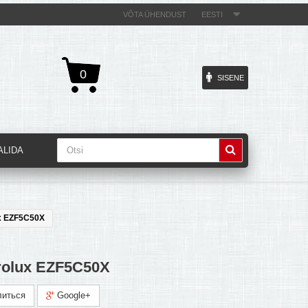
VÕTA ÜHENDUST
EESTI
0
SISENE
ALIDA
ux EZF5C50X
rolux EZF5C50X
иться
Google+