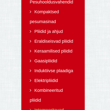
Pesuhooldusvahendid
Kompaktsed
pesumasinad
Pliidid ja ahjud
Eraldiseisvad pliidid
Keraamilised pliidid
Gaasipliidid
Induktiivse plaadiga
Elektripliidid
Kombineeritud
pliidid