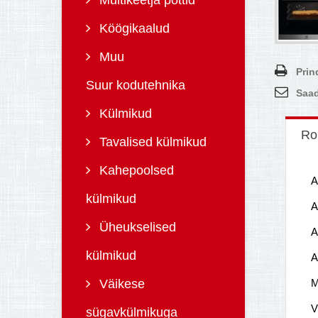
Multikeetja pottid
Köögikaalud
Muu
Prin
Suur kodutehnika
Saad
Külmikud
Ro
Tavalised külmikud
Kahepoolsed
A
külmikud
A
Üheukselised
A
külmikud
A
Väikese
M
V
sügavkülmikuga