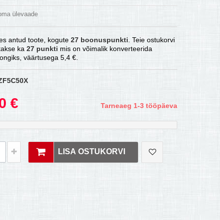
 oma ülevaade
es antud toote, kogute
27
boonuspunkti
. Teie ostukorvi
atakse ka
27
punkti
mis on võimalik konverteerida
ongiks, väärtusega
5,4 €
.
ZF5C50X
0 €
Tarneaeg 1-3 tööpäeva
LISA OSTUKORVI