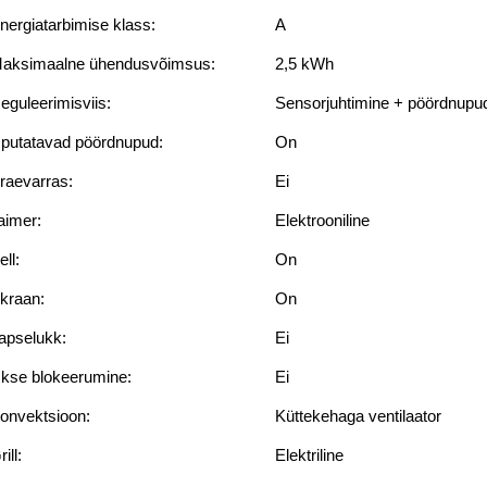
nergiatarbimise klass:
A
aksimaalne ühendusvõimsus:
2,5 kWh
eguleerimisviis:
Sensorjuhtimine + pöördnupu
putatavad pöördnupud:
On
raevarras:
Ei
aimer:
Elektrooniline
ell:
On
kraan:
On
apselukk:
Ei
kse blokeerumine:
Ei
onvektsioon:
Küttekehaga ventilaator
ill:
Elektriline