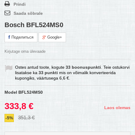
Prindi
Saada sõbrale
Bosch BFL524MS0
Поделиться
Google+
Kirjutage oma ülevaade
Ostes antud toote, kogute
33
boonuspunkti
. Teie ostukorvi
lisatakse ka
33
punkti
mis on võimalik konverteerida
kupongiks, väärtusega
6,6 €
.
Model
BFL524MS0
333,8 €
Laos olemas
351,3 €
-5%