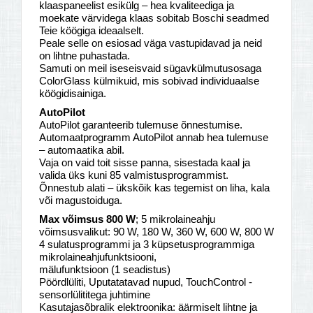
klaaspaneelist esikülg – hea kvaliteediga ja
moekate värvidega klaas sobitab Boschi seadmed
Teie köögiga ideaalselt.
Peale selle on esiosad väga vastupidavad ja neid
on lihtne puhastada.
Samuti on meil iseseisvaid sügavkülmutusosaga
ColorGlass külmikuid, mis sobivad individuaalse
köögidisainiga.
AutoPilot
AutoPilot garanteerib tulemuse õnnestumise.
Automaatprogramm AutoPilot annab hea tulemuse
– automaatika abil.
Vaja on vaid toit sisse panna, sisestada kaal ja
valida üks kuni 85 valmistusprogrammist.
Õnnestub alati – ükskõik kas tegemist on liha, kala
või magustoiduga.
Max võimsus 800 W
; 5 mikrolaineahju
võimsusvalikut: 90 W, 180 W, 360 W, 600 W, 800 W
4 sulatusprogrammi ja 3 küpsetusprogrammiga
mikrolaineahjufunktsiooni,
mälufunktsioon (1 seadistus)
Pöördlüliti, Uputatatavad nupud, TouchControl -
sensorlülititega juhtimine
Kasutajasõbralik elektroonika: äärmiselt lihtne ja