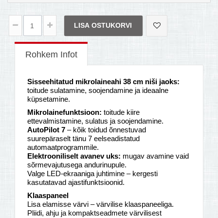
LISA OSTUKORVI
Rohkem Infot
Sisseehitatud mikrolaineahi 38 cm niši jaoks:
toitude sulatamine, soojendamine ja ideaalne
küpsetamine.
Mikrolainefunktsioon:
toitude kiire
ettevalmistamine, sulatus ja soojendamine.
AutoPilot 7
– kõik toidud õnnestuvad
suurepäraselt tänu 7 eelseadistatud
automaatprogrammile.
Elektrooniliselt avanev uks:
mugav avamine vaid
sõrmevajutusega andurinupule.
Valge LED-ekraaniga juhtimine – kergesti
kasutatavad ajastifunktsioonid.
Klaaspaneel
Lisa elamisse värvi – värvilise klaaspaneeliga.
Pliidi, ahju ja kompaktseadmete värvilisest