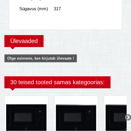
Sügavus (mm)
317
Ülevaaded
Olge esimene, kes kirjutab ülevaate !
30 teised tooted samas kategoorias: