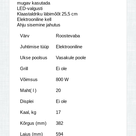
mugav kasutada
LED-valgusti
Klaastaldriku läbimõõt 25,5 cm
Elektrooniline kell
Ahju sisemine jahutus
Värv
Roostevaba
Juhtimise tüüp
Elektrooniline
Ukse poolsus
Vasakule poole
Grill
Ei ole
Võimsus
800 W
Maht( l )
20
Displei
Ei ole
Kaal, kg
17
Kõrgus (mm)
382
Laius (mm)
594