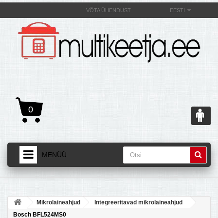
VÕTA ÜHENDUST
EESTI
0
MENÜÜ
AVALEHT
+
TOOTED
Mikrolaineahjud
Integreeritavad mikrolaineahjud
+
MULTIKEETJAST JA SELLE OMADUSEST
Bosch BFL524MS0