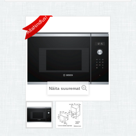
MULTIKEETJA.EE OSTUABI
Allahindlus!
KONTAKTID JA REKVISIIDID
BOONUSPROGRAMM
+
TÕUKERATAD
Näita suuremat